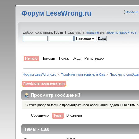
Форум LessWrong.ru
[
lesswro
Добро пожаловать,
Гость
. Пожалуйста,
войдите
или
зарегистрируйтесь
.
Начало
Помощь
Поиск
Вход
Регистрация
Форум LessWrong.ru
»
Профиль пользователя Cas
»
Просмотр сообще
Профиль пользователя
Просмотр сообщений
В этом разделе можно просмотреть все сообщения, сделанные этим п
Сообщения
Темы
Вложения
Темы - Cas