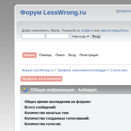
Форум LessWrong.ru
[
lesswro
Добро пожаловать,
Гость
. Пожалуйста,
войдите
или
зарегистрируйтесь
.
Начало
Помощь
Поиск
Вход
Регистрация
Форум LessWrong.ru
»
Профиль пользователя kuklagan
»
Статистика
Профиль пользователя
Общая информация - kuklagan
Общее время нахождения на форуме:
Всего сообщений:
Количество начатых тем:
Количество созданных голосований:
Количество голосов: