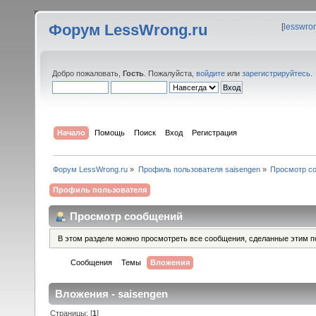
Форум LessWrong.ru
[
lesswro
Добро пожаловать,
Гость
. Пожалуйста,
войдите
или
зарегистрируйтесь
.
Начало
Помощь
Поиск
Вход
Регистрация
Форум LessWrong.ru
»
Профиль пользователя saisengen
»
Просмотр с
Профиль пользователя
Просмотр сообщений
В этом разделе можно просмотреть все сообщения, сделанные этим п
Сообщения
Темы
Вложения
Вложения - saisengen
Страницы: [
1
]