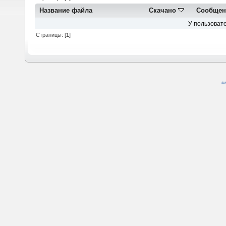
Название файла
Скачано
Сообщен
У пользовате
Страницы: [
1
]
SM