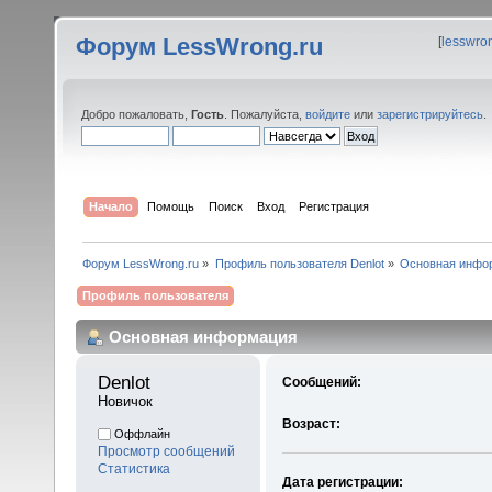
Форум LessWrong.ru
[
lesswro
Добро пожаловать,
Гость
. Пожалуйста,
войдите
или
зарегистрируйтесь
.
Начало
Помощь
Поиск
Вход
Регистрация
Форум LessWrong.ru
»
Профиль пользователя Denlot
»
Основная инфо
Профиль пользователя
Основная информация
Denlot 
Сообщений:
Новичок
Возраст:
Оффлайн
Просмотр сообщений
Статистика
Дата регистрации: