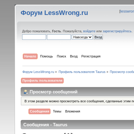
Форум LessWrong.ru
[
lesswro
Добро пожаловать,
Гость
. Пожалуйста,
войдите
или
зарегистрируйтесь
.
Начало
Помощь
Поиск
Вход
Регистрация
Форум LessWrong.ru
»
Профиль пользователя Taurus
»
Просмотр сооб
Профиль пользователя
Просмотр сообщений
В этом разделе можно просмотреть все сообщения, сделанные этим п
Сообщения
Темы
Вложения
Сообщения - Taurus