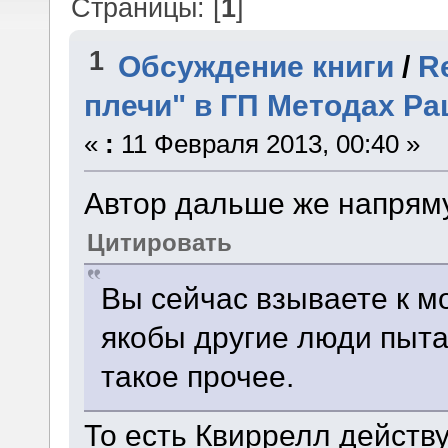
Страницы: [
1
]
1
Обсуждение книги
/
R
плечи" в ГП Методах Р
«
:
11 Февраля 2013, 00:40 »
Автор дальше же напряму
Цитировать
Вы сейчас взываете к м
якобы другие люди пыта
такое прочее.
То есть Квиррелл действуе