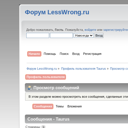
Форум LessWrong.ru
Добро пожаловать,
Гость
. Пожалуйста,
войдите
или
зарегистрируйте
Начало
Помощь
Поиск
Вход
Регистрация
Форум LessWrong.ru
»
Профиль пользователя Taurus
»
Просмотр с
Профиль пользователя
Просмотр сообщений
В этом разделе можно просмотреть все сообщения, сделанные эт
Сообщения
Темы
Вложения
Сообщения - Taurus
Страницы: [
1
]