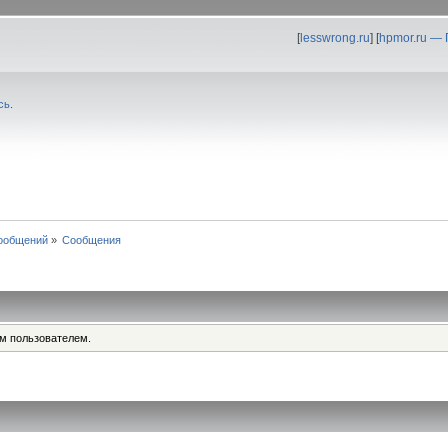
[
lesswrong.ru
] [
hpmor.ru —
сь
.
ообщений
»
Сообщения
им пользователем.