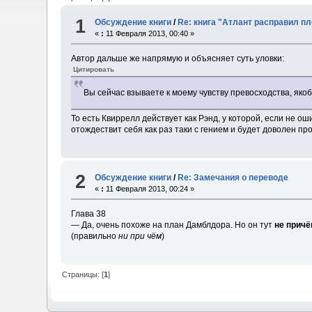
1
Обсуждение книги
/
Re: книга "Атлант расправил 
«
:
11 Февраля 2013, 00:40 »
Автор дальше же напрямую и объясняет суть уловки:
Цитировать
Вы сейчас взываете к моему чувству превосходства, яко
То есть Квиррелл действует как Рэнд, у которой, если не 
отождествит себя как раз таки с гением и будет доволен пр
2
Обсуждение книги
/
Re: Замечания о переводе
«
:
11 Февраля 2013, 00:24 »
Глава 38
— Да, очень похоже на план Дамблдора. Но он тут
не причё
(правильно
ни при чём
)
Страницы: [
1
]