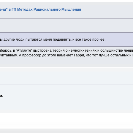
плечи" в ГП Методах Рационального Мышления
бы другие люди пытаются меня подавлять, и всё такое прочее.
ошибаюсь, в "Атланте" выстроена теория о немногих гениях и большинстве ле
очитанным. А профессор до этого намекает Гарри, что тот лучше остальных и
м.