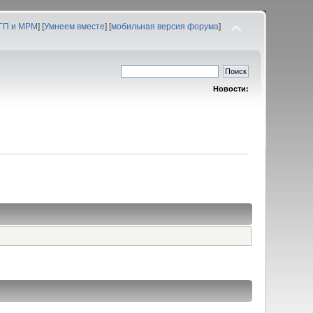
 ГП и МРМ
] [
Умнеем вместе
] [
мобильная версия форума
]
Новости: