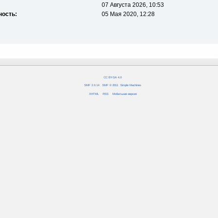
07 Августа 2026, 10:53
ность:
05 Мая 2020, 12:28
CC BY-SA 4.0
SMF 2.0.14
|
SMF © 2011
,
Simple Machines
XHTML
RSS
Мобильная версия