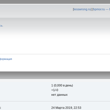
[
lesswrong.ru
] [
hpmor.ru —
сь
.
формация
1 (0,000 в день)
+1/-0
нет данных
:
24 Марта 2019, 22:53