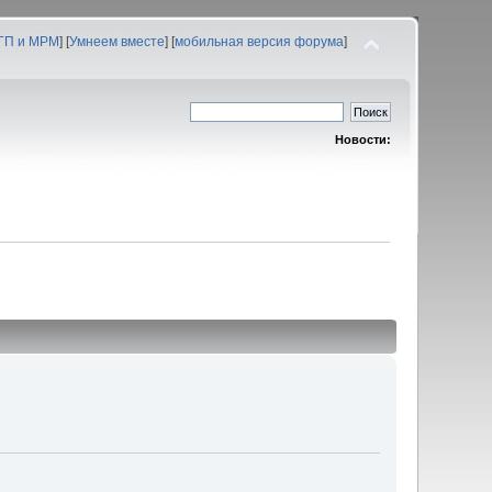
 ГП и МРМ
] [
Умнеем вместе
] [
мобильная версия форума
]
Новости: