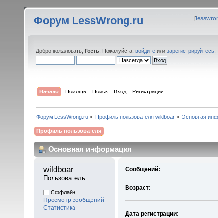
Форум LessWrong.ru
[
lesswro
Добро пожаловать,
Гость
. Пожалуйста,
войдите
или
зарегистрируйтесь
.
Начало
Помощь
Поиск
Вход
Регистрация
Форум LessWrong.ru
»
Профиль пользователя wildboar
»
Основная ин
Профиль пользователя
Основная информация
wildboar 
Сообщений:
Пользователь
Возраст:
Оффлайн
Просмотр сообщений
Статистика
Дата регистрации: