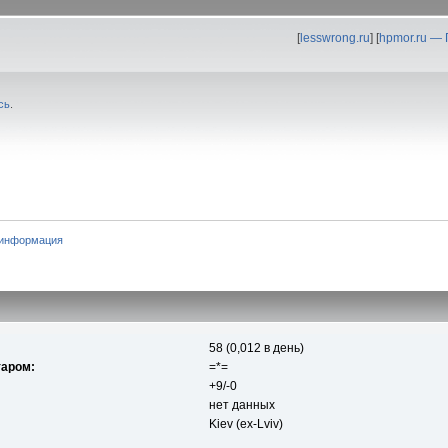
[
lesswrong.ru
] [
hpmor.ru —
сь
.
 информация
58 (0,012 в день)
таром:
=*=
+9/-0
нет данных
Kiev (ex-Lviv)