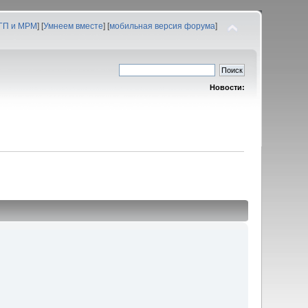
 ГП и МРМ
] [
Умнеем вместе
] [
мобильная версия форума
]
Новости: