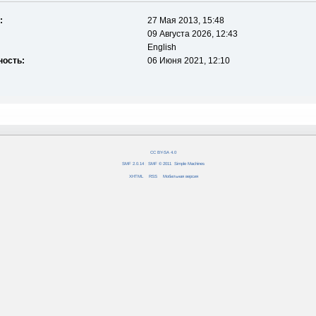
:
27 Мая 2013, 15:48
09 Августа 2026, 12:43
English
ность:
06 Июня 2021, 12:10
CC BY-SA 4.0
SMF 2.0.14
|
SMF © 2011
,
Simple Machines
XHTML
RSS
Мобильная версия