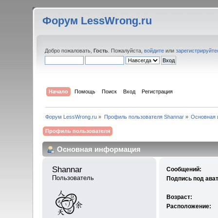
Форум LessWrong.ru
Добро пожаловать,
Гость
. Пожалуйста,
войдите
или
зарегистрируйте
Начало
Помощь
Поиск
Вход
Регистрация
Форум LessWrong.ru
»
Профиль пользователя Shannar
»
Основная
Профиль пользователя
Основная информация
Shannar 
Сообщений:
Пользователь
Подпись под ава
Возраст:
Расположение: