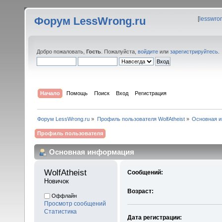
Форум LessWrong.ru
[
lesswro
Добро пожаловать,
Гость
. Пожалуйста,
войдите
или
зарегистрируйтесь
.
Начало
Помощь
Поиск
Вход
Регистрация
Форум LessWrong.ru
»
Профиль пользователя WolfAtheist
»
Основная 
Профиль пользователя
Основная информация
WolfAtheist 
Сообщений:
Новичок
Возраст:
Оффлайн
Просмотр сообщений
Статистика
Дата регистрации: