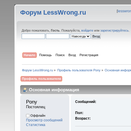
Форум LessWrong.ru
[
lesswro
Добро пожаловать,
Гость
. Пожалуйста,
войдите
или
зарегистрируйтесь
.
Начало
Помощь
Поиск
Вход
Регистрация
Форум LessWrong.ru
»
Профиль пользователя Pony
»
Основная инфор
Профиль пользователя
Основная информация
Pony 
Сообщений:
Постоялец
Пол:
Оффлайн
Возраст:
Просмотр сообщений
Статистика