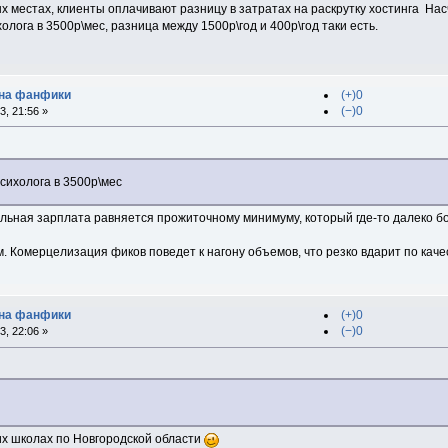
ых местах, клиенты оплачивают разницу в затратах на раскрутку хостинга
Насч
олога в 3500р\мес, разница между 1500р\год и 400р\год таки есть.
 на фанфики
(+)0
(−)0
, 21:56 »
сихолога в 3500р\мес
альная зарплата равняется прожиточному минимуму, который где-то далеко б
 Комерцелизация фиков поведет к нагону объемов, что резко вдарит по каче
 на фанфики
(+)0
(−)0
, 22:06 »
их школах по Новгородской области