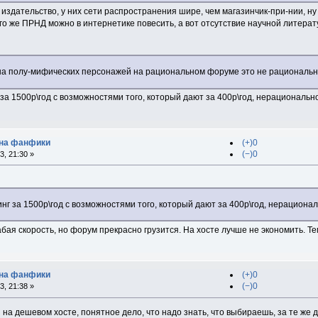
издательство, у них сети распространения шире, чем магазинчик-при-нии, ну и
ого же ПРНД можно в интернетике повесить, а вот отсутствие научной литерату
на полу-мифических персонажей на рациональном форуме это не рациональн
за 1500р\год с возможностями того, который дают за 400р\год, нерационально,
 на фанфики
(+)0
(−)0
, 21:30 »
нг за 1500р\год с возможностями того, который дают за 400р\год, нерациональ
абая скорость, но форум прекрасно грузится. На хосте лучше не экономить. Те
 на фанфики
(+)0
(−)0
, 21:38 »
 на дешевом хосте, понятное дело, что надо знать, что выбираешь, за те же 