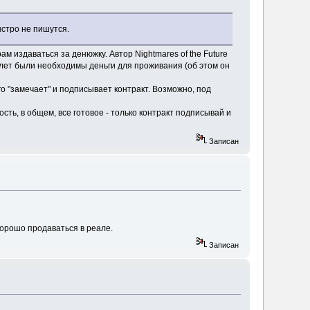
ыстро не пишутся.
 издаваться за денюжку. Автор Nightmares of the Future
30 лет были необходимы деньги для проживания (об этом он
о "замечает" и подписывает контракт. Возможно, под
ть, в общем, все готовое - только контракт подписывай и
Записан
 хорошо продаваться в реале.
Записан