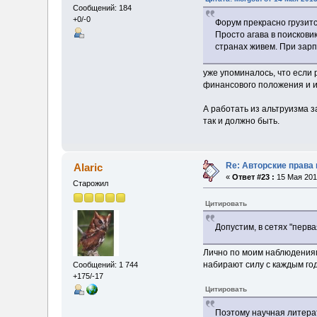
Сообщений: 184
+0/-0
Форум прекрасно грузитс
Просто агава в поискови
странах живем. При зарп
уже упоминалось, что если
финансового положения и и
А работать из альтруизма з
так и должно быть.
Re: Авторские права
Alaric
«
Ответ #23 :
15 Мая 2013
Старожил
Цитировать
Допустим, в сетях "перв
Лично по моим наблюдениям
набирают силу с каждым год
Сообщений: 1 744
+175/-17
Цитировать
Поэтому научная литерат