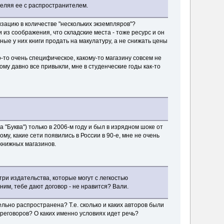
зделяя ее с распространителем.
изацию в количестве "нескольких экземпляров"?
и из соображения, что складские места - тоже ресурс и он
ные у них книги продать на макулатуру, а не снижать цены
о-то очень специфическое, какому-то магазину совсем не
тому давно все привыкли, мне в студенческие годы как-то
 "Буква") только в 2006-м году и был в изрядном шоке от
му, какие сети появились в России в 90-е, мне не очень
 книжных магазинов.
 три издательства, которые могут с легкостью
ним, тебе дают договор - не нравится? Вали.
льно распространена? Т.е. сколько и каких авторов были
реговоров? О каких именно условиях идет речь?