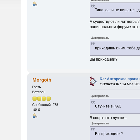
Типа, если не пишется, д
А существуют ли литнегры?
рациональном форуме это 
Цитировать
приходишь к ним, тебе д
Вы приходили?
Re: Авторские права
Morgoth
«
Ответ #16 :
14 Мая 2013
Гость
Ветеран
Цитировать
Сообщений: 278
Стучите в ФАС
+0/-0
В спортлото лучше...
Цитировать
Вы приходили?