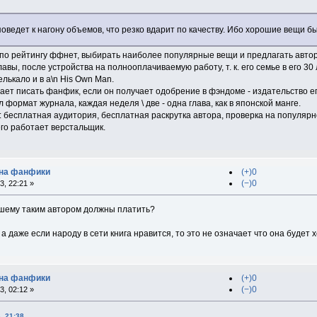
ведет к нагону объемов, что резко вдарит по качеству. Ибо хорошие вещи б
о рейтингу ффнет, выбирать наиболее популярные вещи и предлагать авторам
лавы, после устройства на полнооплачиваемую работу, т. к. его семье в его 
елькало и в a\n His Own Man.
ает писать фанфик, если он получает одобрение в фэндоме - издательство ег
ормат журнала, каждая неделя \ две - одна глава, как в японской манге.
бесплатная аудитория, бесплатная раскрутка автора, проверка на популярнос
его работает верстальщик.
 на фанфики
(+)0
(−)0
, 22:21 »
вашему таким автором должны платить?
 а даже если народу в сети книга нравится, то это не означает что она будет
 на фанфики
(+)0
(−)0
, 02:12 »
, 21:38