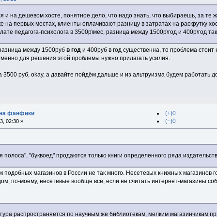
я и на дешевом хосте, понятное дело, что надо знать, что выбираешь, за те 
ке на первых местах, клиенты оплачивают разницу в затратах на раскрутку хо
лате педагога-психолога в 3500р\мес, разница между 1500р\год и 400р\год так
 разница между 1500руб
в год
и 400руб в год существенна, то проблема стоит 
менно для решения этой проблемы нужно прилагать усилия.
а 3500 руб, okay, а давайте пойдём дальше и из альтруизма будем работать д
 на фанфики
(+)0
(−)0
, 02:30 »
ая полоса", "буквоед" продаются только книги определенного ряда издательст
 подобных магазинов в России не так много. Несетевых книжных магазинов г
ом, по-моему, несетевые вообще все, если не считать интернет-магазины со
ура распространяется по научным же библиотекам, мелким магазинчикам при 