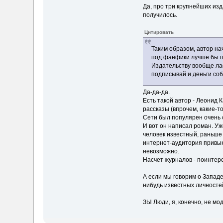
Да, про три крупнейших изд
получилось.
Цитировать
Таким образом, автор на
под фанфики лучше бы по
Издательству вообще лаф
подписывай и деньги соб
Да-да-да.
Есть такой автор - Леонид 
рассказы (впрочем, какие-т
Сети был популярен очень 
И вот он написал роман. Уж
человек известный, раньше 
интернет-аудитория привыкл
невозможно.
Насчет журналов - поинтере
А если мы говорим о Западе,
нибудь известных личносте
ЗЫ Люди, я, конечно, не мо