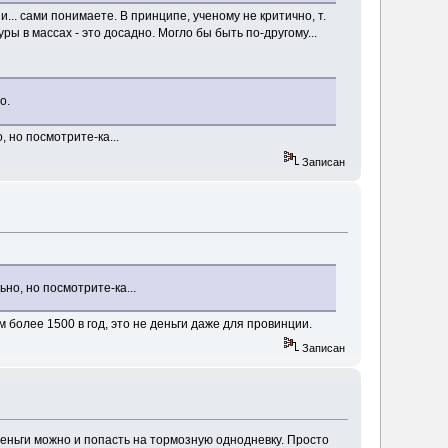
... сами понимаете. В принципе, ученому не критично, т.
ры в массах - это досадно. Могло бы быть по-другому...
о.
 но посмотрите-ка...
Записан
но, но посмотрите-ка...
м более 1500 в год, это не деньги даже для провинции.
Записан
деньги можно и попасть на тормозную однодневку. Просто