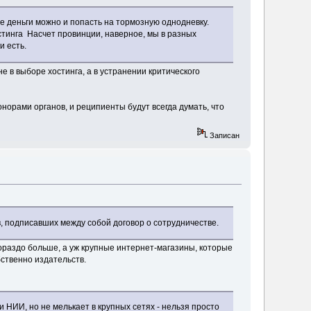
же деньги можно и попасть на тормозную однодневку.
стинга
Насчет провинции, наверное, мы в разных
и есть.
не в выборе хостинга, а в устранении критического
онорами органов, и реципиенты будут всегда думать, что
Записан
в, подписавших между собой договор о сотрудничестве.
ораздо больше, а уж крупные интернет-магазины, которые
бственно издательств.
НИИ, но не мелькает в крупных сетях - нельзя просто