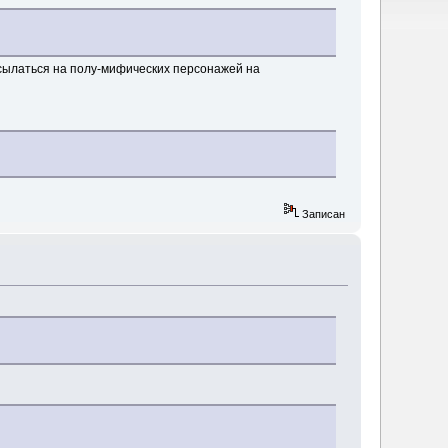
сылаться на полу-мифических персонажей на
Записан