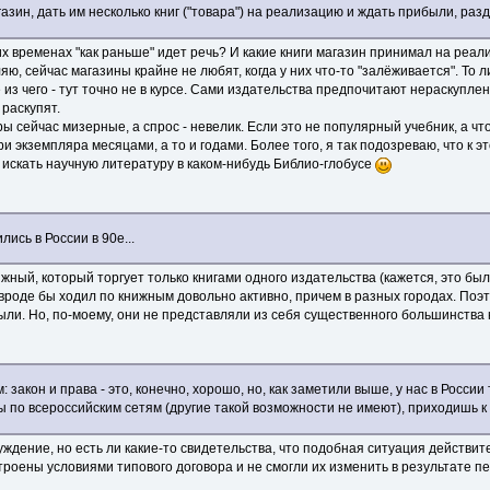
агазин, дать им несколько книг ("товара") на реализацию и ждать прибыли, ра
их временах "как раньше" идет речь? И какие книги магазин принимал на реал
ю, сейчас магазины крайне не любят, когда у них что-то "залёживается". То л
 из чего - тут точно не в курсе. Сами издательства предпочитают нераскуплен
 раскупят.
ы сейчас мизерные, а спрос - невелик. Если это не популярный учебник, а чт
и экземпляра месяцами, а то и годами. Более того, я так подозреваю, что к э
 искать научную литературу в каком-нибудь Библио-глобусе
лись в России в 90е...
жный, который торгует только книгами одного издательства (кажется, это была
 вроде бы ходил по книжным довольно активно, причем в разных городах. Поэто
 были. Но, по-моему, они не представляли из себя существенного большинства
: закон и права - это, конечно, хорошо, но, как заметили выше, у нас в России
 по всероссийским сетям (другие такой возможности не имеют), приходишь к 
ждение, но есть ли какие-то свидетельства, что подобная ситуация действите
роены условиями типового договора и не смогли их изменить в результате пе