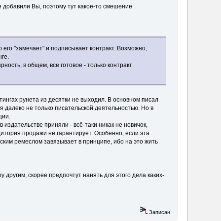
е добавили Вы, поэтому тут какое-то смешение
 его "замечает" и подписывает контракт. Возможно,
нге.
ость, в общем, все готовое - только контракт
йтингах рунета из десятки не выходил. В основном писал
ся далеко не только писательской деятельностью. Но в
ции.
в издательстве приняли - всё-таки никак не новичок,
дитория продажи не гарантирует. Особенно, если эта
ским ремеслом завязывает в принципе, ибо на это жить
у другим, скорее предпочтут нанять для этого дела каких-
Записан