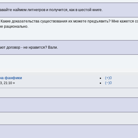
авайте наймем литнегров и получится, как в шестой книге.
 Какие доказательства существования их можете предъявить? Мне кажется с
не рационально.
ают договор - не нравится? Вали.
 на фанфики
(+)0
(−)0
, 21:10 »