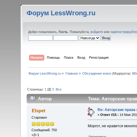
Форум LessWrong.ru
Добро пожаловать,
Гость
. Пожалуйста,
войдите
или
зарегистрируйте
Начало
Помощь
Поиск
Вход
Регистрация
Форум LessWrong.ru
»
Главное
»
Обсуждение книги
(Модератор:
fil
Страницы:
1
[
2
]
3
Все
Автор
Тема: Авторские прав
Re: Авторские права
Elspet
«
Ответ #15 :
14 Мая 2013
Старожил
Моргот, не нравится моноп
Сообщений: 750
+2/-1
Цитировать