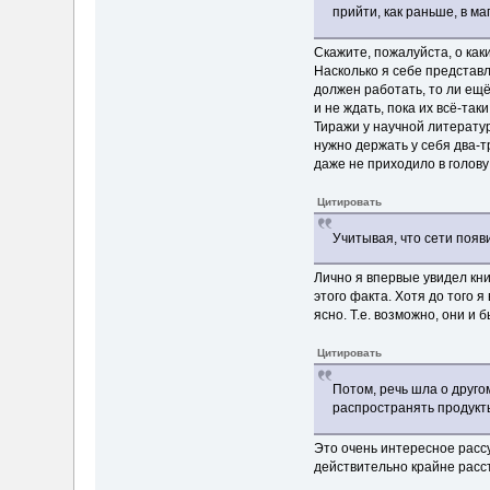
прийти, как раньше, в м
Скажите, пожалуйста, о как
Насколько я себе представля
должен работать, то ли ещё
и не ждать, пока их всё-таки
Тиражи у научной литератур
нужно держать у себя два-тр
даже не приходило в голову
Цитировать
Учитывая, что сети появи
Лично я впервые увидел кни
этого факта. Хотя до того я
ясно. Т.е. возможно, они и
Цитировать
Потом, речь шла о другом
распространять продукты
Это очень интересное рассу
действительно крайне расст