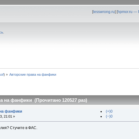
[
lesswrong.ru
] [
hpmor.ru —
сь
.
0sof
) »
Авторские права на фанфики
а на фанфики (Прочитано 120527 раз)
 на фанфики
(+)0
(−)0
, 21:01 »
олия? Стучите в ФАС.