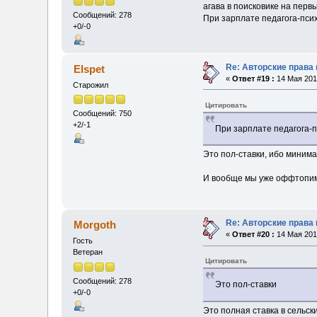
агава в поисковике на перв
Сообщений: 278
При зарплате педагога-псих
+0/-0
Re: Авторские права
Elspet
«
Ответ #19 :
14 Мая 2013
Старожил
Цитировать
Сообщений: 750
+2/-1
При зарплате педагога-п
Это пол-ставки, ибо миним
И вообще мы уже оффтопим.
Re: Авторские права
Morgoth
«
Ответ #20 :
14 Мая 2013
Гость
Ветеран
Цитировать
Сообщений: 278
Это пол-ставки
+0/-0
Это полная ставка в сельск