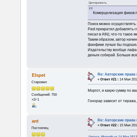
Цитировать
Комерцелизация фиков по
Поиск можно осуществлять п
Past прекратил добавлять г
писал в A\N); что-то такое м
Таким образом, автор начин
фанфики лучше бы подошел ф
Издательству вообще лафа: 
деньги собирай. Больше вс
Re: Авторские права
Elspet
«
Ответ #21 :
14 Мая 2013
Старожил
Моргот, и какую сумму по 
Сообщений: 750
+2/-1
Гонорар зависит от тиража,
Re: Авторские права
ant
«
Ответ #22 :
15 Мая 2013
Постоялец
Цитата: Morgoth от 14 Мая 2013