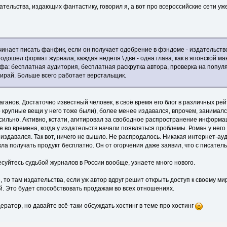
ательства, издающих фантастику, говорил я, а вот про всероссийские сети уж
чинает писать фанфик, если он получает одобрение в фэндоме - издательство
дошел формат журнала, каждая неделя \ две - одна глава, как в японской ма
а: бесплатная аудитория, бесплатная раскрутка автора, проверка на популярн
ирай. Больше всего работает верстальщик.
Каганов. Достаточно известный человек, в своё время его блог в различных ре
о крупные вещи у него тоже были), более менее издавался, впрочем, занимал
сильно. Активно, кстати, агитировал за свободное распространение информа
е во времена, когда у издательств начали появляться проблемы. Роман у него 
издавался. Так вот, ничего не вышло. Не распродалось. Никакая интернет-ау
а получать продукт бесплатно. Он от огорчения даже заявил, что с писатель
суйтесь судьбой журналов в России вообще, узнаете много нового.
 то там издательства, если уж автор вдруг решит открыть доступ к своему мир
й. Это будет способствовать продажам во всех отношениях.
дератор, но давайте всё-таки обсуждать хостинг в теме про хостинг