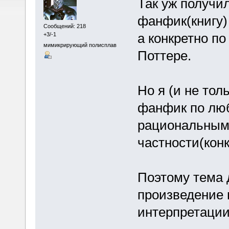
Так уж получи
фанфик(книгу)
Сообщений: 218
а конкретно по
+3/-1
мимикрирующий полисплав
Поттере.
Но я (и не тол
фанфик по люб
рациональным
частности(конк
Поэтому тема 
произведение 
интерпретации