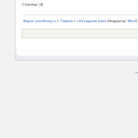
Страницы: [
1
]
Форум LessWrong.ru
»
Главное
»
Обсуждение книги
(Модератор:
fil0sof
)
SM