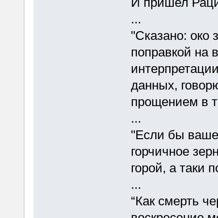
И пришел Раци
...
"Сказано: око з
поправкой на 
интерпретации
данных, говорю 
прощением в т
...
"Если бы ваше
горчичное зерн
горой, а таки 
...
“Как смерть че
воскресение ме