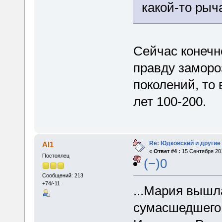
какой-то рыч
Сейчас конечно
правду заморо
поколений, то
лет 100-200.
Re: Юдковский и другие
Al1
«
Ответ #4 :
15 Сентября 201
Постоялец
(−)0
Сообщений: 213
+74/-11
...Мария вышл
сумасшедшего 