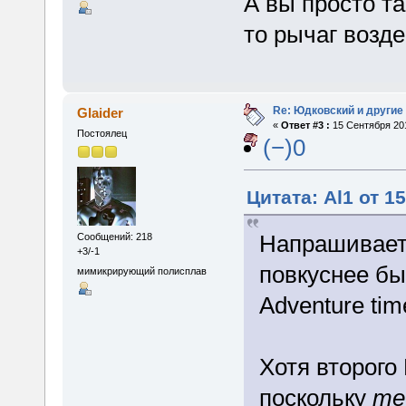
А вы просто та
то рычаг возд
Re: Юдковский и другие
Glaider
«
Ответ #3 :
15 Сентября 201
Постоялец
(−)0
Цитата: Al1 от 1
Напрашиваетс
Сообщений: 218
+3/-1
повкуснее бы
мимикрирующий полисплав
Adventure tim
Хотя второго
поскольку
те