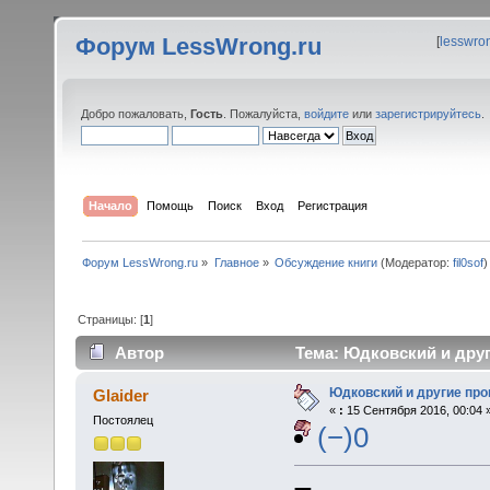
Форум LessWrong.ru
[
lesswro
Добро пожаловать,
Гость
. Пожалуйста,
войдите
или
зарегистрируйтесь
.
Начало
Помощь
Поиск
Вход
Регистрация
Форум LessWrong.ru
»
Главное
»
Обсуждение книги
(Модератор:
fil0sof
)
Страницы: [
1
]
Автор
Тема: Юдковский и друг
Юдковский и другие про
Glaider
«
:
15 Сентября 2016, 00:04 
Постоялец
(−)0