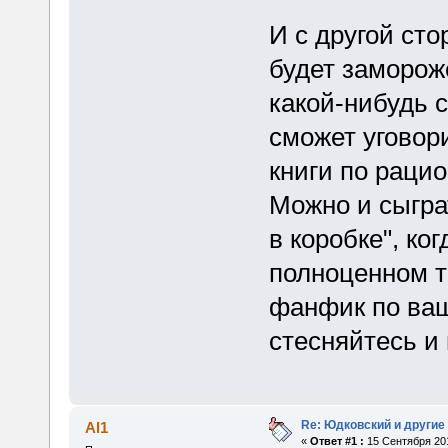
И с другой сто
будет заморож
какой-нибудь 
сможет уговор
книги по рац
Можно и сыгра
в коробке", ко
полноценном те
фанфик по ва
стесняйтесь и
Re: Юдковский и другие
Al1
«
Ответ #1 :
15 Сентября 201