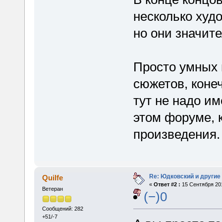
несколько худ
но они значит
Просто умных 
сюжетов, коне
тут не надо и
этом форуме, 
произведения.
Re: Юдковский и другие
Quilfe
«
Ответ #2 :
15 Сентября 201
Ветеран
(−)0
Сообщений: 282
+51/-7