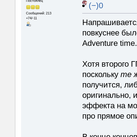
Постоялец
(−)0
Сообщений: 213
+74/-11
Напрашивается
повкуснее был
Adventure time.
Хотя второго 
поскольку
те 
получится, либ
оригинально, и
эффекта на мо
про прямое опи
В конце концов