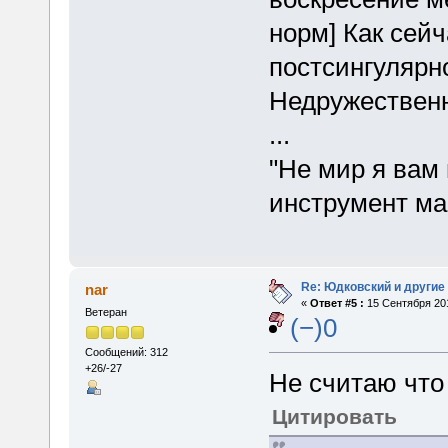
норм] Как сейч
постсингулярно
Недружественн
...
"Не мир я вам
инструмент ма
Re: Юдковский и другие
nar
«
Ответ #5 :
15 Сентября 201
Ветеран
(−)0
Сообщений: 312
+26/-27
Не считаю что 
Цитировать