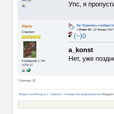
+97/-15
Упс, я пропус
Re: Перепись сообщест
Alaric
«
Ответ #3 :
10 Января 2017,
Старожил
(−)0
a_konst
Нет, уже поздн
Сообщений: 1 744
+175/-17
Страницы: [
1
]
Форум LessWrong.ru
»
Главное
»
Сообщество рационалистов
(Модерат