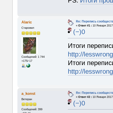
PS:
Итоги про
Re: Перепись сообщест
Alaric
«
Ответ #1 :
10 Января 2017,
Старожил
(−)0
Итоги перепис
http://lesswron
Сообщений: 1 744
Итоги переписи
+175/-17
http://lesswron
Re: Перепись сообщест
a_konst
«
Ответ #2 :
10 Января 2017,
Ветеран
(−)0
Сообщений: 399