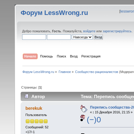
Форум LessWrong.ru
[
lesswro
Добро пожаловать,
Гость
. Пожалуйста,
войдите
или
зарегистрируйтесь
.
Начало
Помощь
Поиск
Вход
Регистрация
Форум LessWrong.ru
»
Главное
»
Сообщество рационалистов
(Модерат
Страницы: [
1
]
Автор
Тема: Перепись сообщес
Перепись сообщества-2
berekuk
«
:
15 Декабря 2016, 21:15 »
Пользователь
(−)0
Сообщений: 52
+17/-1