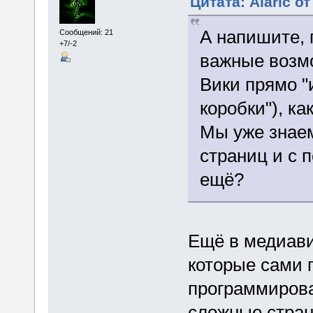
Цитата: Alaric от
А напишите, 
Сообщений: 21
+7/-2
важные возм
Вики прямо "и
коробки"), ка
Мы уже знаем
страниц и с 
ещё?
Ещё в медиави
которые сами 
программирова
сложные стран