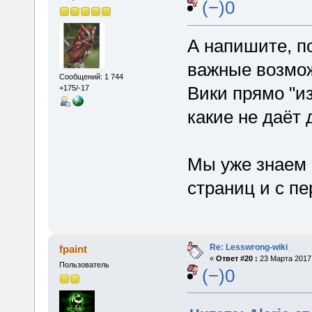
(−)0
А напишите, по
важные возмож
Сообщений: 1 744
Вики прямо "из
+175/-17
какие не даёт
Мы уже знаем 
страниц и с п
Re: Lesswrong-wiki
fpaint
«
Ответ #20 :
23 Марта 2017,
Пользователь
(−)0