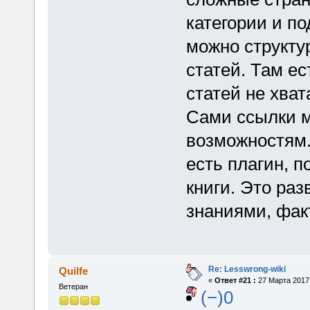
категории и п
можно структу
статей. Там ес
статей не хват
Сами ссылки м
возможностям.
есть плагин, п
книги. Это ра
знаниями, фак
Re: Lesswrong-wiki
Quilfe
«
Ответ #21 :
27 Марта 2017,
Ветеран
(−)0