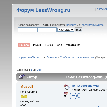
Форум LessWrong.ru
[
lesswro
Добро пожаловать,
Гость
. Пожалуйста,
войдите
или
зарегистрируйтесь
.
Начало
Помощь
Поиск
Вход
Регистрация
Форум LessWrong.ru
»
Главное
»
Сообщество рационалистов
(Модерат
Страницы:
1
[
2
]
Все
Автор
Тема: Lesswrong-wiki (
Re: Lesswrong-wiki
Muyyd1
«
Ответ #15 :
22 Марта 2017,
Пользователь
(−)0
Сообщений: 30
+8/-6