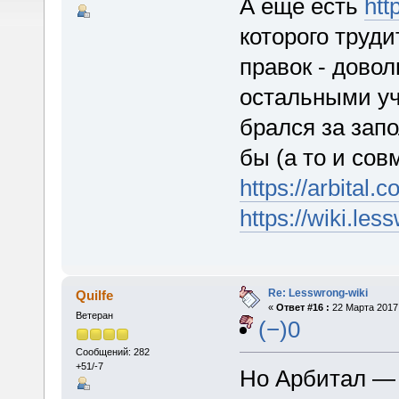
А еще есть
htt
которого труди
правок - довол
остальными уч
брался за зап
бы (а то и со
https://arbital.c
https://wiki.l
Re: Lesswrong-wiki
Quilfe
«
Ответ #16 :
22 Марта 2017,
Ветеран
(−)0
Сообщений: 282
+51/-7
Но Арбитал — 