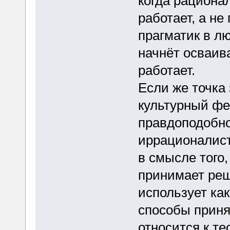
когда рационал
работает, а не 
прагматик в л
начнёт осваив
работает.
Если же точка
культурный фе
правдоподобно
иррационалист
в смысле того
принимает реш
использует ка
способы приня
относится к те