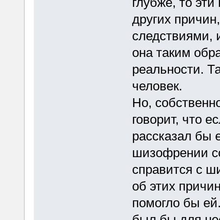
глубже, то эт
других причин
следствиями, и
она таким обра
реальности. Т
человек.
Но, собственно
говорит, что е
рассказал бы е
шизофрении со
справится с ш
об этих причин
помогло бы ей
был бы для не