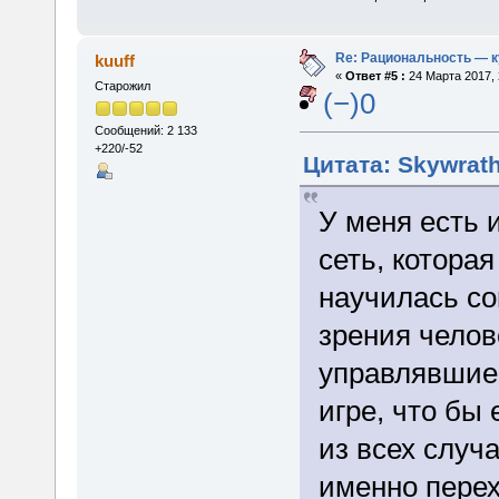
Re: Рациональность — 
kuuff
«
Ответ #5 :
24 Марта 2017, 
Старожил
(−)0
Сообщений: 2 133
+220/-52
Цитата: Skywrath
У меня есть 
сеть, которая
научилась со
зрения чело
управлявшие 
игре, что бы
из всех случ
именно перех