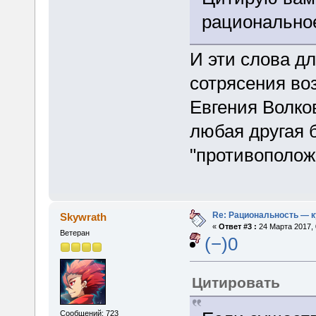
рациональное
И эти слова д
сотрясения во
Евгения Волков
любая другая 
"противополож
Re: Рациональность — 
Skywrath
«
Ответ #3 :
24 Марта 2017, 
Ветеран
(−)0
Цитировать
Сообщений: 723