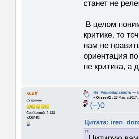
станет не рел
В целом поним
критике, то то
нам не нравит
ориентация по
не критика, а 
Re: Рациональность — 
kuuff
«
Ответ #2 :
23 Марта 2017, 
Старожил
(−)0
Сообщений: 2 133
+220/-52
Цитата: iren_dor
Цитирую вам 