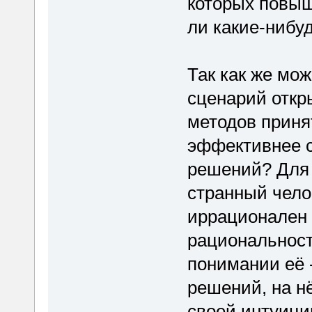
которых повы
ли какие-нибу
Так как же мо
сценарий откр
методов приня
эффективнее 
решений? Для 
странный чело
иррационален 
рациональност
понимании её 
решений, на нё
своей интуици