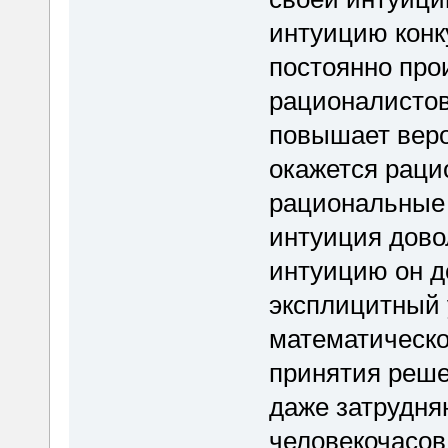
интуицию конк
постоянно прои
рационалистов
повышает веро
окажется рацио
рациональные 
интуиция дово
интуицию он д
эксплицитный 
математическо
принятия решен
даже затрудня
человекочасов 