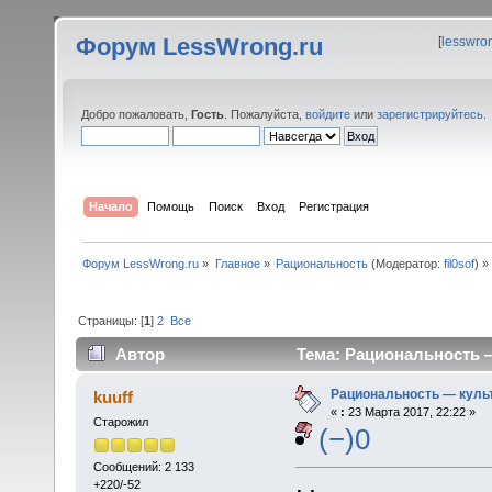
Форум LessWrong.ru
[
lesswro
Добро пожаловать,
Гость
. Пожалуйста,
войдите
или
зарегистрируйтесь
.
Начало
Помощь
Поиск
Вход
Регистрация
Форум LessWrong.ru
»
Главное
»
Рациональность
(Модератор:
fil0sof
) »
Страницы: [
1
]
2
Все
Автор
Тема: Рациональность 
Рациональность — кул
kuuff
«
:
23 Марта 2017, 22:22 »
Старожил
(−)0
Сообщений: 2 133
+220/-52