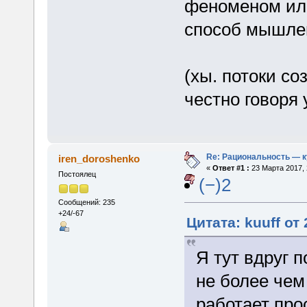
феноменом ил
способ мышле
(хы. потоки со
честно говоря 
Re: Рациональность — 
iren_doroshenko
«
Ответ #1 :
23 Марта 2017, 
Постоялец
(−)2
Сообщений: 235
+24/-67
Цитата: kuuff от
Я тут вдруг 
не более чем
работает прос