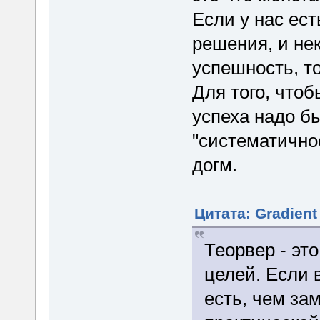
Если у нас ес
решения, и не
успешность, то
Для того, чтоб
успеха надо б
"систематичнос
догм.
Цитата: Gradient
Теорвер - эт
целей. Если 
есть, чем за