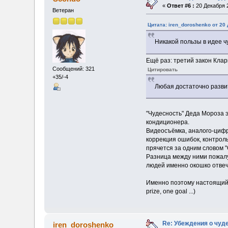
«
Ответ #6 :
20 Декабря 2
Ветеран
Цитата: iren_doroshenko от 20 
Никакой пользы в идее ч
Ещё раз: третий закон Клар
Сообщений: 321
Цитировать
+35/-4
Любая достаточно разви
"Чудесность" Деда Мороза э
кондиционера.
Видеосъёмка, аналого-цифр
коррекция ошибок, контрол
прячется за одним словом "
Разница между ними пожалуй
людей именно окошко отвеча
Именно поэтому настоящий во
prize, one goal ...)
Re: Убеждения о чуд
iren_doroshenko