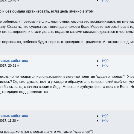
(−)0
017, 15:48 »
и без обмана организовать, если цель именно в этом.
е ребенок, и поэтому не слишком помню, как они это воспринимают, но мне каже
зку. Сказать, что существует легенда о некоем Деде Морозе, который раз в г
 его намерения и стали делать подарки своими силами, одеваться в костюмы 
в персонажа, ребенок будет верить в праздник, в традицию. А так как праздни
есных событиях
(+)0
(−)0
017, 20:21 »
дход, но не нравится использования в легенде понятия "куда-то пропал". У 
училось? Однако, думаю, почти у каждого образуется в голове некий шаблон,
 бы сказать, сначала верим в Деда Мороза, и зубную фею, а после в Бога. Н
", традиция поддерживается.
есных событиях
(+)0
(−)0
017, 11:20 »
а всегда хочется спросить: а что же такое "чудесный"?