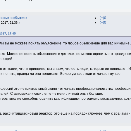
есных событиях
(+)0
(−)0
2017, 21:36 »
2017, 17:45
если вы не можете понять объяснение, то любое объяснение для вас ничем не
лохо. Можно не понять объяснение в деталях, но можно оценить его правдопо
няющий.
я от магии, что, в принципе, мы знаем, что есть люди, которые ее понимают
 и понять, правда ли они понимают. Более умные люди отличают лучше.
фессий это нетривиальный скилл - отличать профессионалов этих профессий.
ачей. С автомеханиками легче - у меня личный опыт больше.
теры вполне способны оценить квалификацию программиста/сисадмина, хотя 
, рассчитавших новый реактор, это еще на порядок сложнее, чем с врачами -