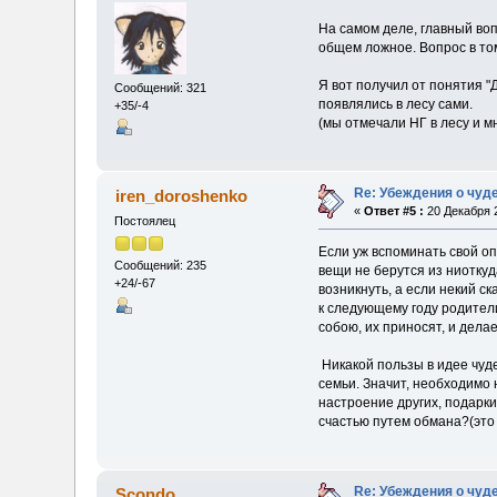
На самом деле, главный воп
общем ложное. Вопрос в то
Я вот получил от понятия "
Сообщений: 321
появлялись в лесу сами.
+35/-4
(мы отмечали НГ в лесу и мн
Re: Убеждения о чуд
iren_doroshenko
«
Ответ #5 :
20 Декабря 2
Постоялец
Если уж вспоминать свой оп
Сообщений: 235
вещи не берутся из ниоткуд
+24/-67
возникнуть, а если некий ск
к следующему году родител
собою, их приносят, и дела
Никакой пользы в идее чуде
семьи. Значит, необходимо
настроение других, подарки
счастью путем обмана?(это 
Re: Убеждения о чуд
Scondo