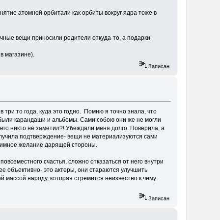
онятие атомной орбитали как орбиты вокруг ядра тоже в
ычные вещи приносили родители откуда-то, а подарки
в магазине).
Записан
 три то года, куда это годно. Помню я точно знала, что
о были карандаши и альбомы. Сами собою они же не могли
у его никто не заметил?! Убеждали меня долго. Поверила, а
получила подтверждение- вещи не материализуются сами
взаимное желание дарящей стороны.
повсеместного счастья, сложно отказаться от него внутри
ее объективно- это актеры, они стараются улучшить
ой массой народу, которая стремится неизвестно к чему:
Записан