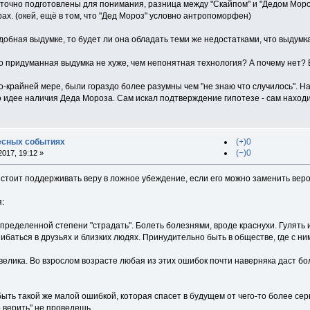
аточно подготовлены для понимания, разница между "Скайпом" и "Дедом Мороз
ах. (окей, ещё в том, что "Дед Мороз" условно антропоморфен)
добная выдумке, то будет ли она обладать теми же недостатками, что выдумк
о придуманная выдумка не хуже, чем непонятная технология? А почему нет? Во
-крайней мере, были гораздо более разумны чем "не знаю что случилось". На
о идее наличия Деда Мороза. Сам искал подтверждение гипотезе - сам наход
есных событиях
(+)0
(−)0
017, 19:12 »
е стоит поддерживать веру в ложное убеждение, если его можно заменить верой
:
пределенной степени "страдать". Болеть болезнями, вроде краснухи. Гулять
баться в друзьях и близких людях. Принудительно быть в обществе, где с ни
елика. Во взрослом возрасте любая из этих ошибок почти наверняка даст бол
ыть такой же малой ошибкой, которая спасет в будущем от чего-то более серь
 верить" не проведешь.