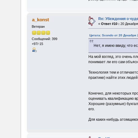
Re: Убеждения о чуд
a_konst
«
Ответ #10 :
20 Декабря 
Ветеран
Цитата: Scondo от 20 Декабря 
Сообщений: 399
+97/-15
Нет, я имею ввиду, что 
На мой взгляд, это очень п
понимает ли его сам объяс
Технология тем и отличаетс
практике) найти этих людей
Конечно, для некоторых про
оценивать квалификацию вр
Хорошие (разумные) бухгал
его.
Для каких-нибудь атомщиков