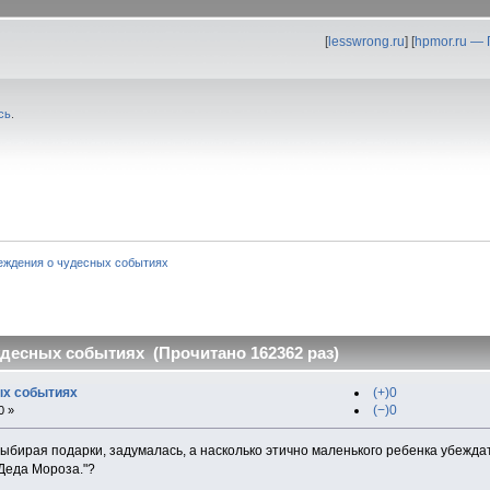
[
lesswrong.ru
] [
hpmor.ru —
сь
.
еждения о чудесных событиях
десных событиях (Прочитано 162362 раз)
ых событиях
(+)0
(−)0
0 »
ыбирая подарки, задумалась, а насколько этично маленького ребенка убеждат
Деда Мороза."?