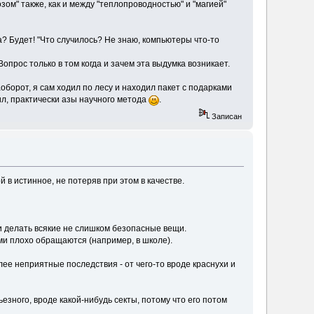
ом" также, как и между "теплопроводностью" и "магией"
а? Будет! "Что случилось? Не знаю, компьютеры что-то
прос только в том когда и зачем эта выдумка возникает.
оборот, я сам ходил по лесу и находил пакет с подарками
ил, практически азы научного метода
.
Записан
 в истинное, не потеряв при этом в качестве.
 и делать всякие не слишком безопасные вещи.
ми плохо обращаются (например, в школе).
ее неприятные последствия - от чего-то вроде краснухи и
езного, вроде какой-нибудь секты, потому что его потом