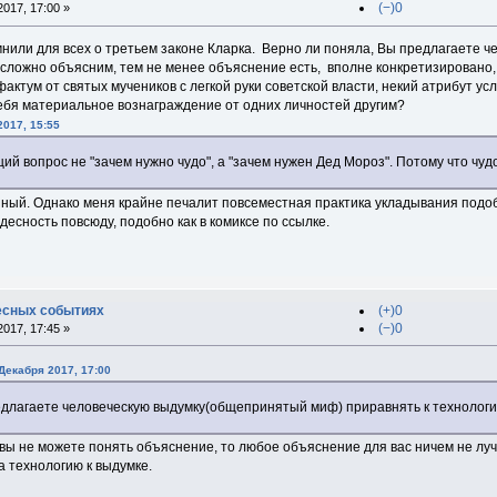
(−)0
017, 17:00 »
омнили для всех о третьем законе Кларка. Верно ли поняла, Вы предлагаете
 сложно объясним, тем не менее объяснение есть, вполне конкретизировано, 
актум от святых мучеников с легкой руки советской власти, некий атрибут у
себя материальное вознаграждение от одних личностей другим?
2017, 15:55
й вопрос не "зачем нужно чудо", а "зачем нужен Дед Мороз". Потому что чудо
зный. Однако меня крайне печалит повсеместная практика укладывания подоб
удесность повсюду, подобно как в комиксе по ссылке.
есных событиях
(+)0
(−)0
017, 17:45 »
Декабря 2017, 17:00
едлагаете человеческую выдумку(общепринятый миф) приравнять к технолог
и вы не можете понять объяснение, то любое объяснение для вас ничем не луч
а технологию к выдумке.