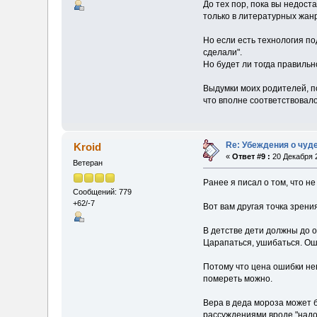
До тех пор, пока вы недост
только в литературных жанр
Но если есть технология по
сделали".
Но будет ли тогда правильн
Выдумки моих родителей, по
что вполне соответствовал
Re: Убеждения о чуд
Kroid
«
Ответ #9 :
20 Декабря 2
Ветеран
Ранее я писал о том, что н
Сообщений: 779
+62/-7
Вот вам другая точка зрения
В детстве дети должны до о
Царапаться, ушибаться. Оши
Потому что цена ошибки нев
помереть можно.
Вера в деда мороза может б
рассуждениями вроде "надо