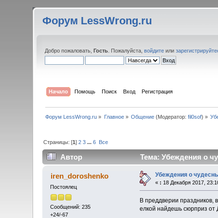
Форум LessWrong.ru
Добро пожаловать,
Гость
. Пожалуйста,
войдите
или
зарегистрируйте
Начало
Помощь
Поиск
Вход
Регистрация
Форум LessWrong.ru
»
Главное
»
Общение
(Модератор:
fil0sof
) »
Уб
Страницы: [
1
]
2
3
...
6
Все
Автор
Тема: Убеждения о чу
Убеждения о чудесн
iren_doroshenko
«
:
18 Декабря 2017, 23:1
Постоялец
В преддверии праздников, в
Сообщений: 235
елкой найдешь сюрприз от 
+24/-67