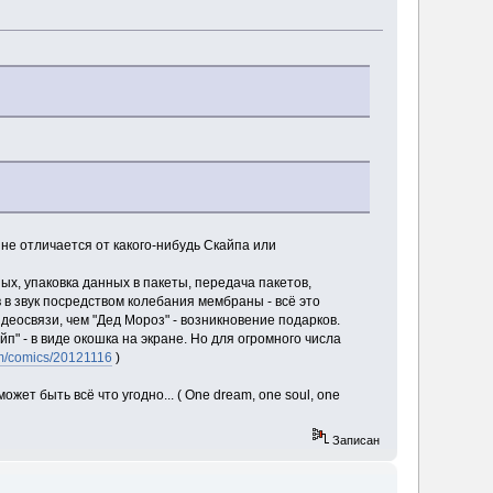
 не отличается от какого-нибудь Скайпа или
х, упаковка данных в пакеты, передача пакетов,
в звук посредством колебания мембраны - всё это
деосвязи, чем "Дед Мороз" - возникновение подарков.
п" - в виде окошка на экране. Но для огромного числа
im/comics/20121116
)
ет быть всё что угодно... ( One dream, one soul, one
Записан