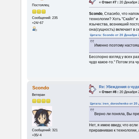
«
Ответ #7 :
20 Декабря 2
Постоялец
Scondo
, Спасибо, что нап
Сообщений: 235
технологии? Хоть "Скайп" и
+24/-67
язычества, возникший постф
она(сущность) включает в 
Цитата: Scondo от 20 Декабря 
Именно поэтому настоящи
Бесспорно взгляд у всех ра
чудо какое-то." Потом эта ч
Re: Убеждения о чуд
Scondo
«
Ответ #8 :
20 Декабря 2
Ветеран
Цитата: iren_doroshenko от 20 
Верно ли поняла, Вы пр
Нет, я имею ввиду, что есл
приравниваю к технологии, 
Сообщений: 321
+35/-4