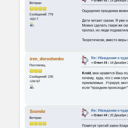
«
Ответ #2 :
19 Декабря 2
Ветеран
Ощущение праздника можно 
Сообщений: 779
+62/-7
Дети читают сказки. Я уже н
Можно сделать такую же ска
пропал, но люди подхватили
Теоретически, вместо веры 
Re: Убеждения о чуд
iren_doroshenko
«
Ответ #3 :
19 Декабря 2
Постоялец
Kroid
, мне нравится Ваш по
Сообщений: 235
почему, куда, что с ним сл
+24/-67
приемлемые. Утрируя, могла
если "праздник происходит
Re: Убеждения о чуд
Scondo
«
Ответ #4 :
20 Декабря 2
Ветеран
Помятуя третий закон Кларк