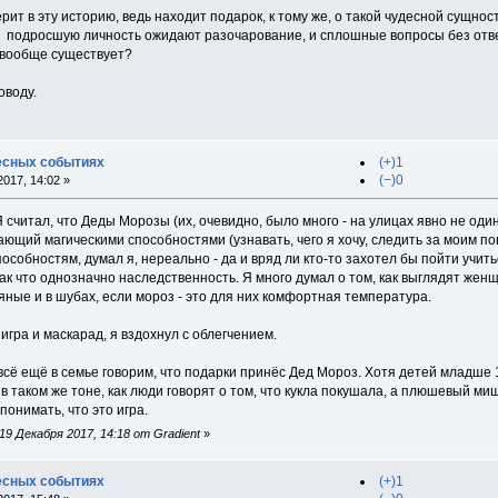
рит в эту историю, ведь находит подарок, к тому же, о такой чудесной сущнос
о, подросшую личность ожидают разочарование, и сплошные вопросы без отве
 вообще существует?
оводу.
есных событиях
(+)1
(−)0
017, 14:02 »
Я считал, что Деды Морозы (их, очевидно, было много - на улицах явно не оди
ающий магическими способностями (узнавать, чего я хочу, следить за моим п
пособностям, думал я, нереально - да и вряд ли кто-то захотел бы пойти учит
к что однозначно наследственность. Я много думал о том, как выглядят жен
яные и в шубах, если мороз - это для них комфортная температура.
 игра и маскарад, я вздохнул с облегчением.
сё ещё в семье говорим, что подарки принёс Дед Мороз. Хотя детей младше 1
 в таком же тоне, как люди говорят о том, что кукла покушала, а плюшевый ми
понимать, что это игра.
9 Декабря 2017, 14:18 от Gradient
»
есных событиях
(+)1