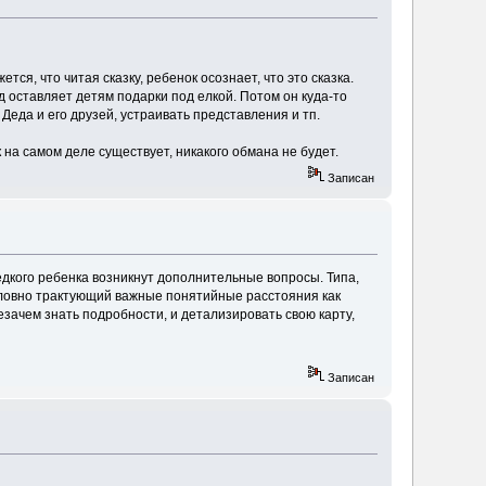
тся, что читая сказку, ребенок осознает, что это сказка.
од оставляет детям подарки под елкой. Потом он куда-то
Деда и его друзей, устраивать представления и тп.
к на самом деле существует, никакого обмана не будет.
Записан
редкого ребенка возникнут дополнительные вопросы. Типа,
 условно трактующий важные понятийные расстояния как
езачем знать подробности, и детализировать свою карту,
Записан