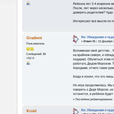
Ребенок лет 3-4 искренне ве
После, лет через нескольк
доверять родителям? Чудо
Интересуют все мысли по п
Re: Убеждения о чуд
Gradient
«
Ответ #1 :
19 Декабря 2
Пользователь
Вспоминаю своё детство... 
Сообщений: 89
на крайнем севере, и облад
+31/-0
подарки). Обучиться этим с
работать Дедом Морозом. Та
бородами, отчего такие рум
Когда я понял, что это лишь
Но игра продолжилась. Мы в
говорить о Деде Морозе, но
останется, и ребёнок будет 
«
Последнее редактирование: 1
Re: Убеждения о чуд
Kroid