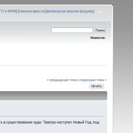
 ГП и МРМ
] [
Умнеем вместе
] [
мобильная версия форума
]
Новости:
« предыдущая тема
следующая тема »
ПЕЧАТЬ
ь в существовании чуда: "Завтра наступит Новый Год, под