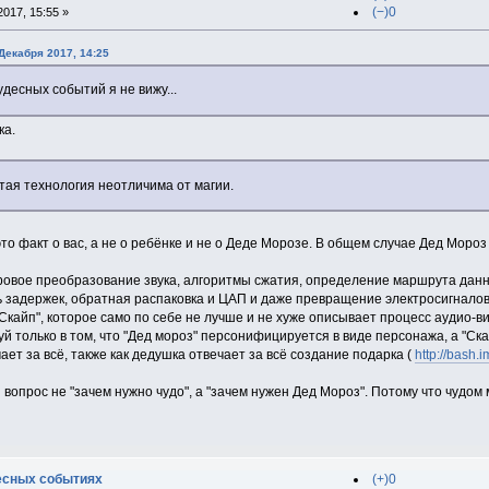
(−)0
017, 15:55 »
Декабря 2017, 14:25
удесных событий я не вижу...
ка.
тая технология неотличима от магии.
то факт о вас, а не о ребёнке и не о Деде Морозе. В общем случае Дед Мороз
овое преобразование звука, алгоритмы сжатия, определение маршрута данны
ь задержек, обратная распаковка и ЦАП и даже превращение электросигналов 
Скайп", которое само по себе не лучше и не хуже описывает процесс аудио-ви
 только в том, что "Дед мороз" персонифицируется в виде персонажа, а "Скай
ет за всё, также как дедушка отвечает за всё создание подарка (
http://bash.
прос не "зачем нужно чудо", а "зачем нужен Дед Мороз". Потому что чудом мож
есных событиях
(+)0