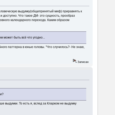
 человеческую выдумку(общепринятый миф) приравнять к
и доступно. Что такое ДМ- это сущность, прообраз
словного календарного перехода. Каким образом
м может быть всё что угодно...
ного паттерна в юные головы. "Что случилось?- Не знаю,
Записан
ии?
ше выдумки. То есть я, вслед за Кларком не выдумку