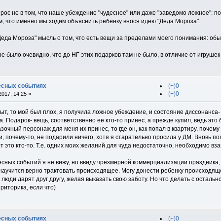
рос не в том, что наше убеждение "чудесное" или даже "заведомо ложное": п
м, что именно мы ходим объяснить ребёнку внося идею "Деда Мороза".
Деда Мороза" мысль о том, что есть вещи за пределами моего понимания: об
е было очевидно, что до НГ этих подарков там не было, в отличие от игрушек 
есных событиях
(+)0
(−)0
017, 14:25 »
ыт, то мой был плох, я получила ложное убеждение, и состояние диссонанса- в
а. Подарок- вещь, соответственно ее кто-то принес, а прежде купил, ведь эт
азочный персонаж для меня их принес, то где он, как попал в квартиру, почем
и, почему-то, не подарили ничего, хотя я старательно просила у ДМ. Вновь 
ет это кто-то. Т.е. одних моих желаний для чуда недостаточно, необходимо 
сных событий я не вижу, но ввиду чрезмерной коммерциализации праздника, 
 научится верно трактовать происходящее. Могу донести ребенку происходящ
 люди дарят друг другу, желая выказать свою заботу. Но что делать с остальн
риторика, если что)
есных событиях
(+)0