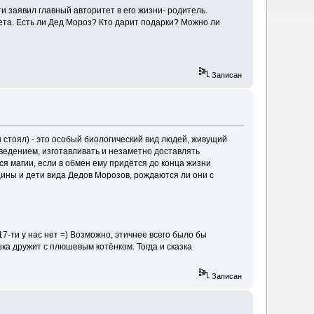
ти заявил главный авторитет в его жизни- родитель.
та. Есть ли Дед Мороз? Кто дарит подарки? Можно ли
Записан
н стоял) - это особый биологический вид людей, живущий
оведением, изготавливать и незаметно доставлять
ься магии, если в обмен ему придётся до конца жизни
щины и дети вида Дедов Морозов, рождаются ли они с
7-ти у нас нет =) Возможно, этичнее всего было бы
шка дружит с плюшевым котёнком. Тогда и сказка
Записан