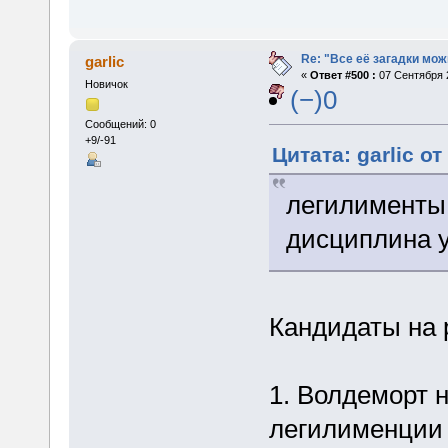
Re: "Все её загадки мож
garlic
«
Ответ #500 :
07 Сентября 2
Новичок
(−)0
Сообщений: 0
+9/-91
Цитата: garlic о
легилименты 
дисциплина 
Кандидаты на 
1. Волдеморт н
легилименции 