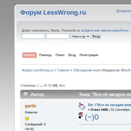
Форум LessWrong.ru
[
lesswro
Добро пожаловать,
Гость
. Пожалуйста,
войдите
или
зарегистрируйтесь
.
Начало
Помощь
Поиск
Вход
Регистрация
Форум LessWrong.ru
»
Главное
»
Обсуждение книги
(Модератор:
fil0sof
)
Страницы:
1
...
32
33
[
34
]
Все
Автор
Тема: "Все её загадки м
Re: \"Все её загадки мо
garlic
«
Ответ #495 :
01 Сентября 2
Новичок
(−)0
Сообщений: 0
+9/-91