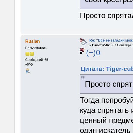
Просто спрята
Re: "Все её загадки мож
Ruslan
«
Ответ #502 :
07 Сентября 2
Пользователь
(−)0
Сообщений: 65
+0/-0
Цитата: Tiger-cu
Просто спрят
Тогда попробу
куда спрятать
ценный предме
один искатель