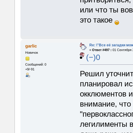
или что ты во
это такое
Re: \"Все её загадки мо
garlic
«
Ответ #497 :
01 Сентября 2
Новичок
(−)0
Сообщений: 0
+9/-91
Решил уточнит
планировал ис
окклюментов и
внимание, что
"первоклассно
легилименты в