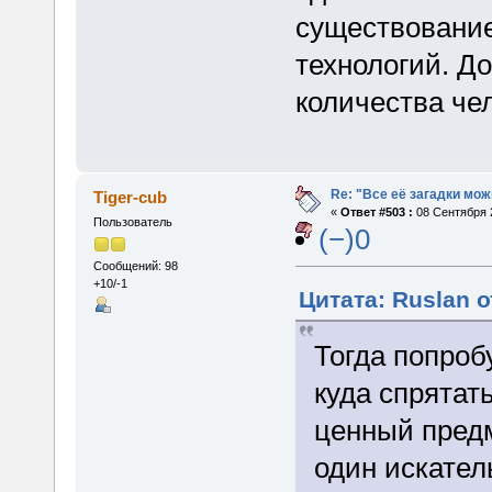
существование
технологий. Д
количества че
Re: "Все её загадки мож
Tiger-cub
«
Ответ #503 :
08 Сентября 2
Пользователь
(−)0
Сообщений: 98
+10/-1
Цитата: Ruslan о
Тогда попроб
куда спрятат
ценный предм
один искате