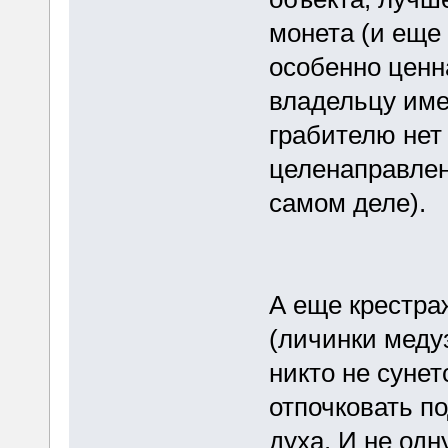
монета (и еще 
особенно ценн
владельцу име
грабителю нет
целенаправленн
самом деле).
А еще крестра
(личинки медуз
никто не сунет
отпочковать п
духа. И не одн