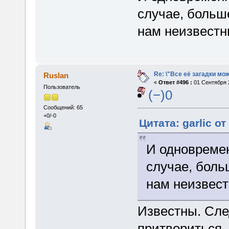
случае, больш
нам неизвестн
Re: \"Все её загадки мо
Ruslan
«
Ответ #496 :
01 Сентября 2
Пользователь
(−)0
Сообщений: 65
+0/-0
Цитата: garlic о
И одновремен
случае, бол
нам неизвест
Известны. Сле
притвориться,