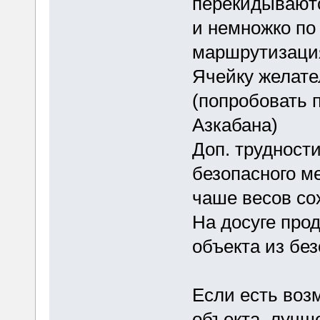
перекидываютс
и немножко по
маршрутизация
Ячейку желате
(попробовать 
Азкабана)
Доп. трудност
безопасного м
чаше весов со
На досуге про
объекта из без
Если есть воз
объекта, лучш