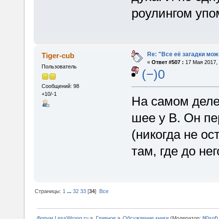
роулингом упо
Re: "Все её загадки мож
Tiger-cub
«
Ответ #507 :
17 Мая 2017, 
Пользователь
(−)0
Сообщений: 98
+10/-1
На самом деле
шее у В. Он п
(никогда не ос
там, где до не
Страницы:
1
...
32
33
[
34
]
Все
Форум LessWrong.ru
»
Главное
»
Обсуждение книги
(Модератор:
fil0sof
)