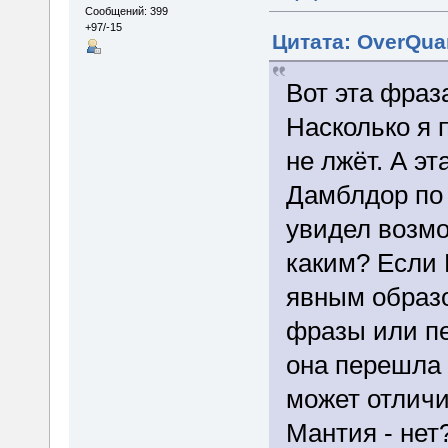
Сообщений: 399
+97/-15
Цитата: OverQua
Вот эта фраз
Насколько я 
не лжёт. А э
Дамблдор по 
увидел возмо
каким? Если
явным образ
фразы или пе
она перешла 
может отличи
Мантия - не