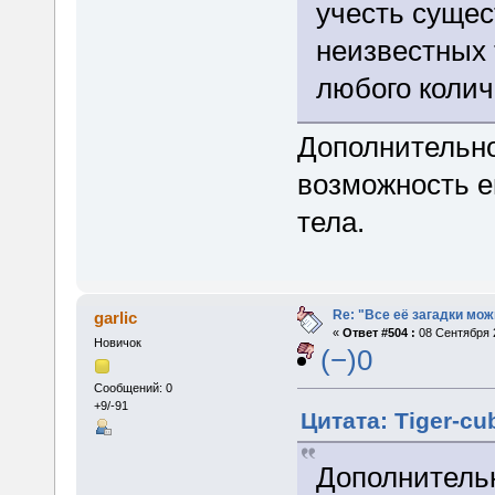
учесть сущес
неизвестных 
любого колич
Дополнительно
возможность е
тела.
Re: "Все её загадки мож
garlic
«
Ответ #504 :
08 Сентября 2
Новичок
(−)0
Сообщений: 0
+9/-91
Цитата: Tiger-cu
Дополнительн