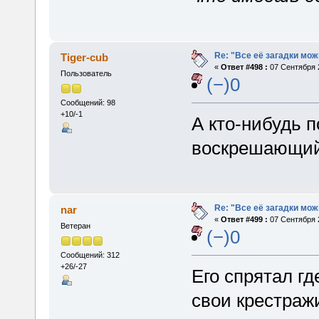
Re: "Все её загадки мож
Tiger-cub
«
Ответ #498 :
07 Сентября 2
Пользователь
(−)0
Сообщений: 98
+10/-1
А кто-нибудь п
воскрешающий
Re: "Все её загадки мож
nar
«
Ответ #499 :
07 Сентября 2
Ветеран
(−)0
Сообщений: 312
+26/-27
Его спрятал гд
свои крестраж