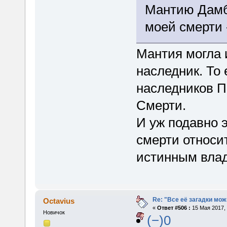
Мантию Дамбл
моей смерти 
Мантия могла и
наследник. То
наследников 
Смерти.
И уж подавно 
смерти относит
истинным вла
Re: "Все её загадки мож
Octavius
«
Ответ #506 :
15 Мая 2017, 
Новичок
(−)0