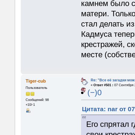
камнем было с
матери. Только
стал делать из
Кадмуса тепер
крестражей, ск
месте (собстве
Re: "Все её загадки мож
Tiger-cub
«
Ответ #501 :
07 Сентября 2
Пользователь
(−)0
Сообщений: 98
+10/-1
Цитата: nar от 0
Его спрятал 
свои крестра