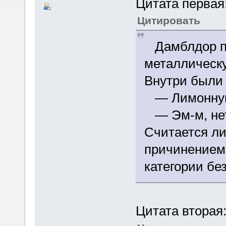
Цитата первая
Цитировать
Дамблдор по
металлическу
Внутри были
— Лимонную 
— Эм-м, нет,
Считается л
причинением 
категории бе
Цитата вторая