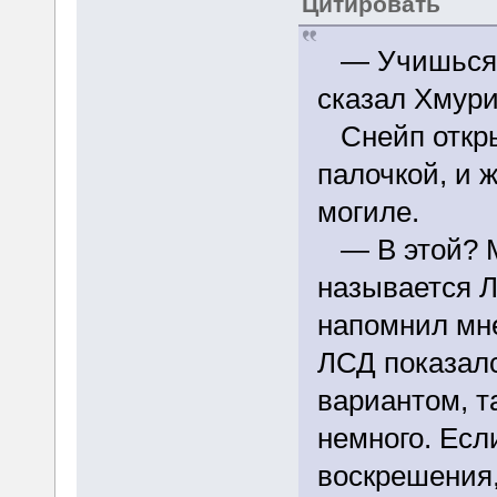
Цитировать
— Учишься, 
сказал Хмури
Снейп откры
палочкой, и 
могиле.
— В этой? М
называется 
напомнил мне
ЛСД показал
вариантом, т
немного. Есл
воскрешения,