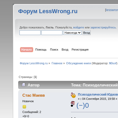
Форум LessWrong.ru
[
lesswro
Добро пожаловать,
Гость
. Пожалуйста,
войдите
или
зарегистрируйтесь
.
Начало
Помощь
Поиск
Вход
Регистрация
Форум LessWrong.ru
»
Главное
»
Обсуждение книги
(Модератор:
fil0sof
)
Страницы: [
1
]
Автор
Тема: Психоделический
Психоделический Юдков
Стас Маевв
«
:
04 Сентября 2015, 19:58 »
Новичок
(−)0
Сообщений: 2
+0/-0