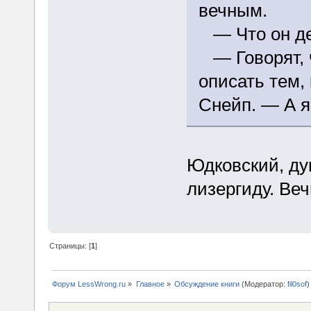
вечным.
— Что он де
— Говорят, 
описать тем,
Снейп. — А я
Юдковский, дум
лизергиду. Ве
Страницы: [
1
]
Форум LessWrong.ru
»
Главное
»
Обсуждение книги
(Модератор:
fil0sof
)