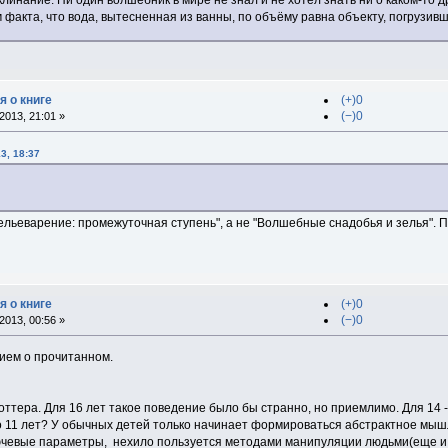
линание. Ни один волшебник в мире не знал и не хотел знать ни о каком-то 
факта, что вода, вытесненная из ванны, по объёму равна объекту, погрузивше
я о книге
(+)0
(−)0
013, 21:01 »
3, 18:37
льеварение: промежуточная ступень", а не "Волшебные снадобья и зелья". П
я о книге
(+)0
(−)0
013, 00:56 »
ием о прочитанном.
оттера. Для 16 лет такое поведение было бы странно, но приемлимо. Для 14 
Но 11 лет? У обычных детей только начинает формироваться абстрактное мышле
чевые параметры, нехило пользуется методами манипуляции людьми(еще и по