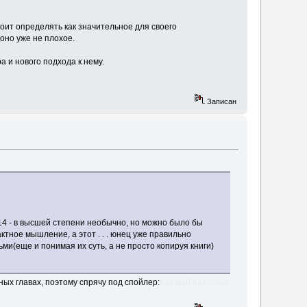
оит определять как значительное для своего
оно уже не плохое.
 и нового подхода к нему.
Записан
14 - в высшей степени необычно, но можно было бы
ктное мышление, а этот . . . юнец уже правильно
(еще и понимая их суть, а не просто копируя книги)
ых главах, поэтому спрячу под спойлер:
Каждый раз когда