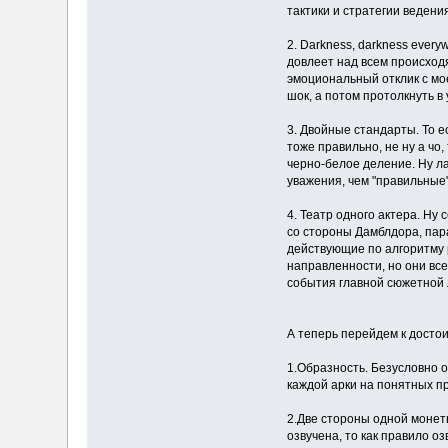
тактики и стратегии ведени
2. Darkness, darkness ever
довлеет над всем происходя
эмоциональный отклик с мо
шок, а потом протолкнуть в
3. Двойные стандарты. То е
тоже правильно, не ну а чо
черно-белое деление. Ну л
уважения, чем "правильные
4. Театр одного актера. Ну
со стороны Дамблдора, пара
действующие по алгоритму р
направленности, но они все
события главной сюжетной 
А теперь перейдем к досто
1.Образность. Безусловно 
каждой арки на понятных п
2.Две стороны одной монет
озвучена, то как правило о