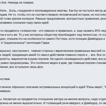
я боя. Никогда не поверю.
ywhere... Боль, страдания и неоправданные жертвы. Как бы не пытался автор 
щим. Не то, чтобы это не соответствовало человеческой истории, но постоя
ей точки зрения излишне. Рваные предложения, контрастные сравнения, резк
 уязвимое сознание пару своих идей.
сть продвигать толерастию - это гуманно и правильно, а еще назвать 95% л
, так и есть же. То у нас интересы общества преобладают над личностью, то о
адно, спишем это на особенности самого Поттера, хотя позиции Дамблдора 
" и "рациональные" сентенции Гарри
 серьезно, протагонист, темная сторона с вкраплением правильных мыслей с
 людей, придающих какой-то смысл действиям главного героя и ... все. Все 
оботы, марионетки в руках игроков. Ни одного неожиданного действия, все ju
 равно предсказуемы. Это особенно видно в арке, где главным героем станов
линии, все остальное лишь фон.
инствам
отличное образное описание нетривиальных концепций и идей."Раны мира", 
римерах.
ы. Несмотря на предвзятое отношение автора на многие вопросы, надо отдать
звучена не менее выразительно. И толкающий речи квиррел, и Дамблдор, со с