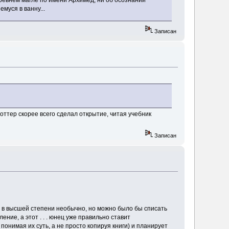
древнем магле по имени Архимед, ни об осознании
муся в ванну...
Записан
оттер скорее всего сделал открытие, читая учебник
Записан
- в высшей степени необычно, но можно было бы списать
ние, а этот . . . юнец уже правильно ставит
нимая их суть, а не просто копируя книги) и планирует