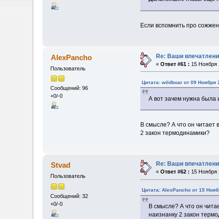
Если вспомнить про сожжени
Re: Ваши впечатлени
AlexPancho
«
Ответ #61 :
15 Ноября 2
Пользователь
Цитата: wildboar от 09 Ноября 
Сообщений: 96
+0/-0
А вот зачем нужна была 
В смысле? А что он читает 
2 закон термодинамики?
Re: Ваши впечатлени
Stvad
«
Ответ #62 :
15 Ноября 2
Пользователь
Цитата: AlexPancho от 15 Нояб
Сообщений: 32
+0/-0
В смысле? А что он чита
наизнанку 2 закон терм