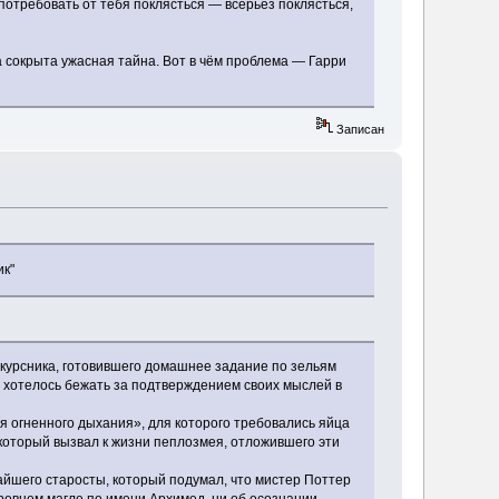
 потребовать от тебя поклясться — всерьёз поклясться,
ла сокрыта ужасная тайна. Вот в чём проблема — Гарри
Записан
ик"
икурсника, готовившего домашнее задание по зельям
 хотелось бежать за подтверждением своих мыслей в
ья огненного дыхания», для которого требовались яйца
, который вызвал к жизни пеплозмея, отложившего эти
жайшего старосты, который подумал, что мистер Поттер