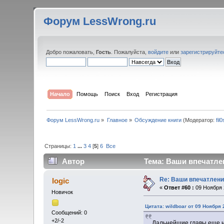
Форум LessWrong.ru
Добро пожаловать,
Гость
. Пожалуйста,
войдите
или
зарегистрируйте
Начало
Помощь
Поиск
Вход
Регистрация
Форум LessWrong.ru
»
Главное
»
Обсуждение книги
(Модератор:
fil
Страницы:
1
...
3
4
[
5
]
6
Все
Автор
Тема: Ваши впечатлен
Re: Ваши впечатлени
logic
«
Ответ #60 :
09 Ноября 2
Новичок
Цитата: wildboar от 09 Ноября 
Сообщений: 0
+2/-2
Дальнейшие главы еще н