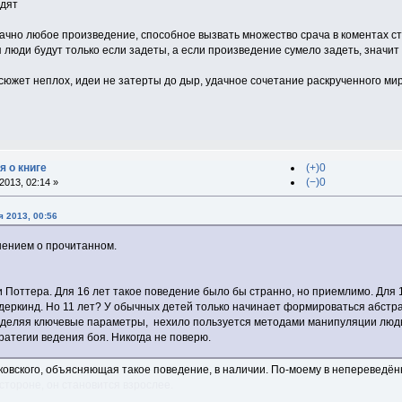
ядят
ачно любое произведение, способное вызвать множество срача в коментах ст
 люди будут только если задеты, а если произведение сумело задеть, значит 
сюжет неплох, идеи не затерты до дыр, удачное сочетание раскрученного мира
я о книге
(+)0
(−)0
013, 02:14 »
 2013, 00:56
нением о прочитанном.
 Поттера. Для 16 лет такое поведение было бы странно, но приемлимо. Для 
ундеркинд. Но 11 лет? У обычных детей только начинает формироваться абстра
ыделяя ключевые параметры, нехило пользуется методами манипуляции людьми
тратегии ведения боя. Никогда не поверю.
овского, объясняющая такое поведение, в наличии. По-моему в непереведённ
стороне, он становится взрослее.