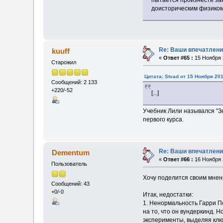
пытается произнести зак
доисторическим физиком 
Re: Ваши впечатлени
kuuff
«
Ответ #65 :
15 Ноября 2
Старожил
Цитата: Stvad от 15 Ноября 201
Сообщений: 2 133
+220/-52
[...]
Учебник Лили назывался "Зе
первого курса.
Re: Ваши впечатлени
Dementum
«
Ответ #66 :
16 Ноября 2
Пользователь
Хочу поделится своим мнен
Сообщений: 43
+0/-0
Итак, недостатки:
1. Ненормальность Гарри П
на то, что он вундеркинд. 
эксперименты, выделяя клю