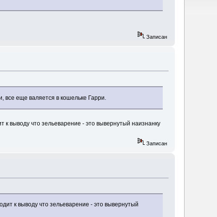
Записан
и, все еще валяется в кошельке Гарри.
т к выводу что зельеварение - это вывернутый наизнанку
Записан
одит к выводу что зельеварение - это вывернутый