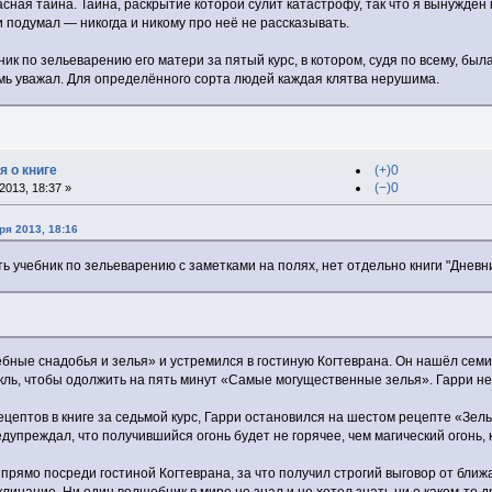
сная тайна. Тайна, раскрытие которой сулит катастрофу, так что я вынужден
ни подумал — никогда и никому про неё не рассказывать.
ник по зельеварению его матери за пятый курс, в котором, судя по всему, бы
мь уважал. Для определённого сорта людей каждая клятва нерушима.
я о книге
(+)0
(−)0
013, 18:37 »
ря 2013, 18:16
сть учебник по зельеварению с заметками на полях, нет отдельно книги "Дневн
бные снадобья и зелья» и устремился в гостиную Когтеврана. Он нашёл сем
кль, чтобы одолжить на пять минут «Самые могущественные зелья». Гарри не
цептов в книге за седьмой курс, Гарри остановился на шестом рецепте «Зел
едупреждал, что получившийся огонь будет не горячее, чем магический огонь
 прямо посреди гостиной Когтеврана, за что получил строгий выговор от бли