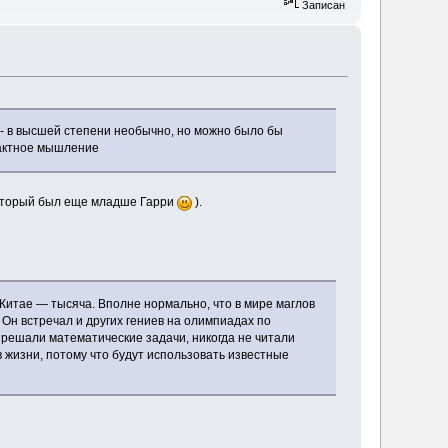
Записан
 - в высшей степени необычно, но можно было бы
рактное мышление
(который был еще младше Гарри
).
в Китае — тысяча. Вполне нормально, что в мире маглов
 Он встречал и других гениев на олимпиадах по
 решали математические задачи, никогда не читали
в жизни, потому что будут использовать известные