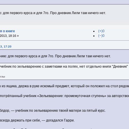
 для первого курса и для 7го. Про дневник Лили там ничего нет.
я о книге
(+)0
(−)0
013, 18:16 »
3, 17:20
ию: для первого курса и для 7го. Про дневник Лили там ничего нет.
 учебник по зельеварению с заметками на полях, нет отдельно книги "Дневник"
тезы
из ящика, держа в руке искомый предмет, который он положил на стол рядом
 потрёпанный учебник «Зельеварение: промежуточная ступень» за авторств
лдор, — учебник по зельеварению твоей матери за пятый курс.
сегда держать при себе, — догадался Гарри.