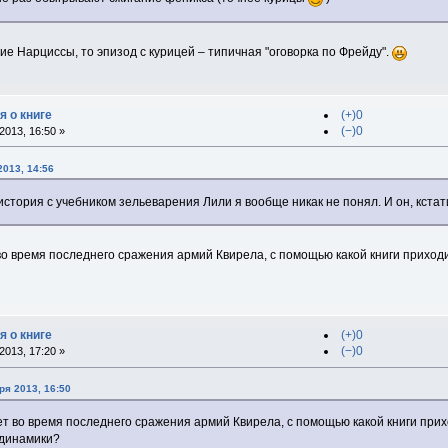
е Нарциссы, то эпизод с курицей – типичная "оговорка по Фрейду".
я о книге
(+)0
(−)0
013, 16:50 »
2013, 14:56
история с учебником зельеварения Лили я вообще никак не понял. И он, кстат
во время последнего сражения армий Квирела, с помощью какой книги приходи
я о книге
(+)0
(−)0
013, 17:20 »
ря 2013, 16:50
ет во время последнего сражения армий Квирела, с помощью какой книги прих
одинамики?