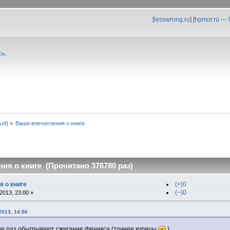
[
lesswrong.ru
] [
hpmor.ru —
сь
.
0sof
) »
Ваши впечатления о книге
ия о книге (Прочитано 376780 раз)
я о книге
(+)0
(−)0
013, 23:00 »
2013, 14:56
е раз обыгрывают сжигание феникса (точнее курицы
)