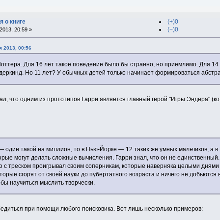
я о книге
(+)0
(−)0
013, 20:59 »
 2013, 00:56
оттера. Для 16 лет такое поведение было бы странно, но приемлимо. Для 14
ундеркинд. Но 11 лет? У обычных детей только начинает формироваться абст
вал, что одним из прототипов Гарри является главный герой "Игры Эндера" 
 — один такой на миллион, то в Нью-Йорке — 12 таких же умных мальчиков, а 
торые могут делать сложные вычисления. Гарри знал, что он не единственный.
го с треском проигрывал своим соперникам, которые наверняка целыми днями
торые сгорят от своей науки до пубертатного возраста и ничего не добьются 
обы научиться мыслить творчески.
убедиться при помощи любого поисковика. Вот лишь несколько примеров: