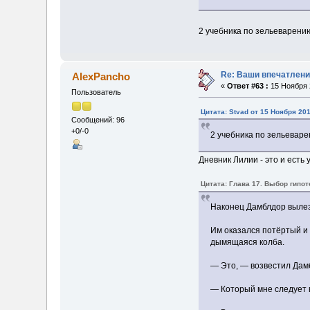
2 учебника по зельеварению:
Re: Ваши впечатлени
AlexPancho
«
Ответ #63 :
15 Ноября 2
Пользователь
Цитата: Stvad от 15 Ноября 201
Сообщений: 96
+0/-0
2 учебника по зельеварен
Дневник Лилии - это и есть
Цитата: Глава 17. Выбор гипо
Наконец Дамблдор вылез 
Им оказался потёртый и
дымящаяся колба.
— Это, — возвестил Дамб
— Который мне следует в