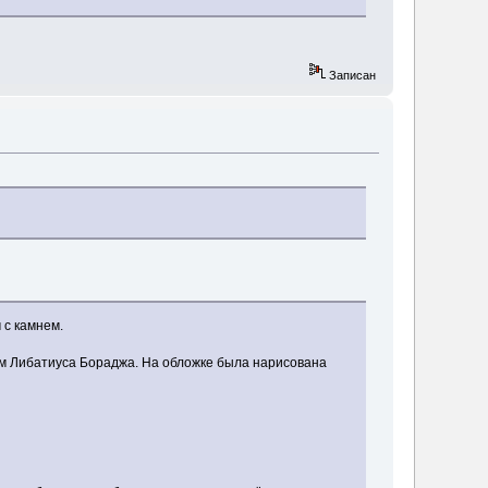
Записан
 с камнем.
ом Либатиуса Бораджа. На обложке была нарисована