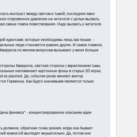
делать контраст между светом и тьмой, последняя явно
нное откровенное давление на читателя с целью вызвать
ая смена темпа повествования. Надо вызвать у читателя
юдей идиотами, которые необходимы лишь как пешки -
тдельные люди становятся равнее других. И самое главное,
и Квиррела по многим вопросам вызывают у меня больше
о стороны Квиррела, светлая сторона с вкраплением тьмы
остальные напоминают картонные фоны в старых 3D играх,
st as planned. Да, события резко меняют вектор
ится Гермиона. Как будто значимыми являются только
"Цена феникса" - концентрированное описание идеи
 должное, обратная точка зрения, когда она бывает
воей комнатой выглядят внушительно. Да, потом они