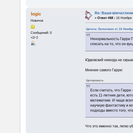
Re: Ваши впечатлени
logic
«
Ответ #68 :
16 Ноября 2
Новичок
Цитата: Dementum от 16 Ноября
Сообщений: 0
+2/-2
Ненормальность Гарри П
списать на то, что он в
Юдковский никогда не скры
Мнение самого Гарри:
Цитировать
Если считать, что Гарри
есть 11-летние дети, ко
математике. И чаще все
научную фантастику и ко
подходы вместо того, чт
Что это именно так, легко 