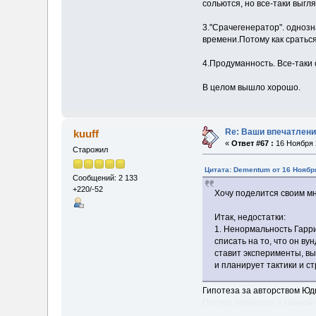
сольются, но все-таки выгл
3."Срачегенератор". однозн
времени.Потому как сраться
4.Продуманность. Все-таки 
В целом вышло хорошо.
Re: Ваши впечатлени
kuuff
«
Ответ #67 :
16 Ноября 2
Старожил
Цитата: Dementum от 16 Ноября
Сообщений: 2 133
+220/-52
Хочу поделится своим м
Итак, недостатки:
1. Ненормальность Гарри
списать на то, что он в
ставит эксперименты, в
и планирует тактики и с
Гипотеза за авторством Юдк
Поттер прибегает к тёмной 