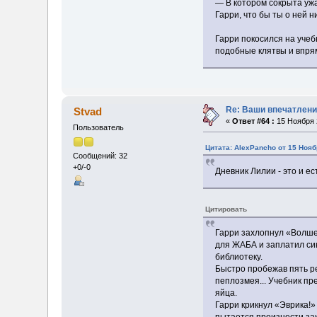
— В котором сокрыта ужа
Гарри, что бы ты о ней 
Гарри покосился на учеб
подобные клятвы и впря
Re: Ваши впечатлени
Stvad
«
Ответ #64 :
15 Ноября 2
Пользователь
Цитата: AlexPancho от 15 Нояб
Сообщений: 32
+0/-0
Дневник Лилии - это и е
Цитировать
Гарри захлопнул «Волше
для ЖАБА и заплатил си
библиотеку.
Быстро пробежав пять ре
пеплозмея... Учебник пр
яйца.
Гарри крикнул «Эврика!»