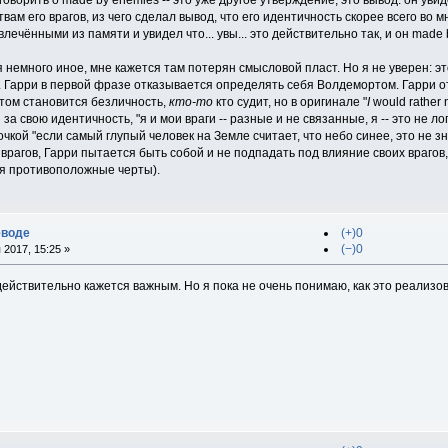
вам его врагов, из чего сделал вывод, что его идентичность скорее всего во
ечёнными из памяти и увидел что... увы... это действительно так, и он made 
 немного иное, мне кажется там потерян смысловой пласт. Но я не уверен: это
й. Гарри в первой фразе отказывается определять себя Волдемортом. Гарри 
ктом становится безличность,
кто-то
кто судит, но в оригинале "
I
would rather no
за свою идентичность, "я и мои враги -- разные и не связанные, я -- это не ло
очкой "если самый глупый человек на Земле считает, что небо синее, это не з
рагов, Гарри пытается быть собой и не подпадать под влияние своих врагов, 
ая противоположные черты).
еводе
(+)0
(−)0
 2017, 15:25 »
действительно кажется важным. Но я пока не очень понимаю, как это реализов