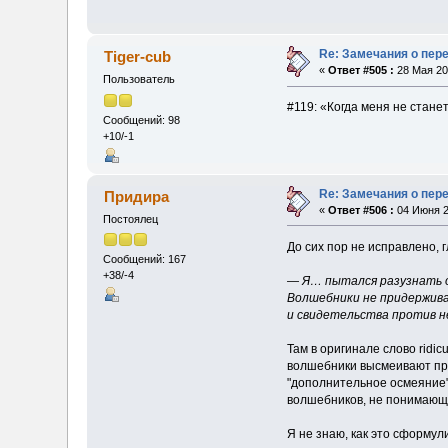
Re: Замечания о пер
Tiger-cub
«
Ответ #505 :
28 Мая 20
Пользователь
#119: «Когда меня не стане
Сообщений: 98
+10/-1
Re: Замечания о пер
Придира
«
Ответ #506 :
04 Июня 2
Постоялец
До сих пор не исправлено, г
Сообщений: 167
+38/-4
— Я… пытался разузнать о
Волшебники не придержива
и свидетельства против н
Там в оригинале слово ridic
волшебники высмеивают прор
"дополнительное осмеяние",
волшебников, не понимающих
Я не знаю, как это сформул