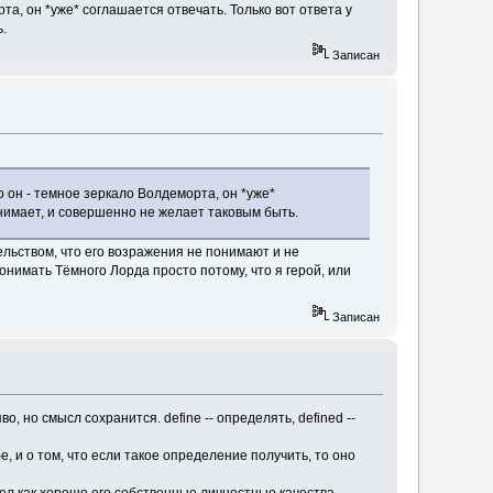
та, он *уже* соглашается отвечать. Только вот ответа у
.
Записан
о он - темное зеркало Волдеморта, он *уже*
инимает, и совершенно не желает таковым быть.
ельством, что его возражения не понимают и не
онимать Тёмного Лорда просто потому, что я герой, или
Записан
о, но смысл сохранится. define -- определять, defined --
бе, и о том, что если такое определение получить, то оно
идел как хорошо его собственные личностные качества