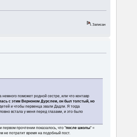
Записан
а немного поможет родной сестре, или что кентавр
лась с этим Верноном Дурслем, он был толстый, но
 детей и чтобы первенца звали Дадли. Я тогда
ловно встала у меня перед глазами, и это было
и первом прочтении показалось, что "
после школы
" =
щем не потратит время на подобный пост.