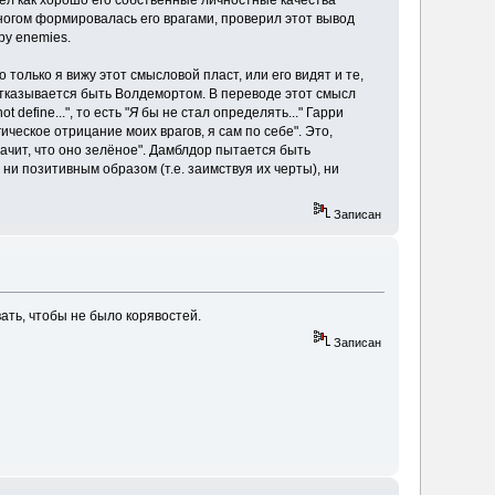
 многом формировалась его врагами, проверил этот вывод
by enemies.
 только я вижу этот смысловой пласт, или его видят и те,
отказывается быть Волдемортом. В переводе этот смысл
t define...", то есть "
Я
бы не стал определять..." Гарри
гическое отрицание моих врагов, я сам по себе". Это,
начит, что оно зелёное". Дамблдор пытается быть
ни позитивным образом (т.е. заимствуя их черты), ни
Записан
ать, чтобы не было корявостей.
Записан