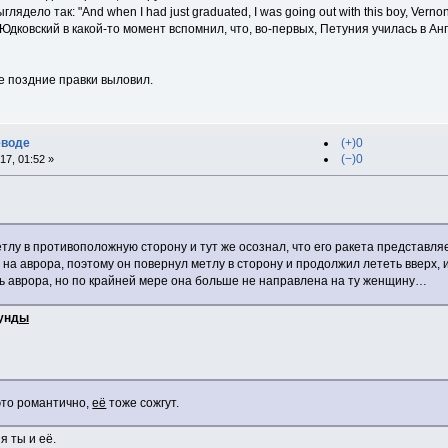
дело так: "And when I had just graduated, I was going out with this boy, Vernon 
, Юдковский в какой-то момент вспомнил, что, во-первых, Петуния училась в Ан
се поздние правки выловил.
еводе
(+)0
(−)0
17, 01:52 »
тлу в противоположную сторону и тут же осознал, что его ракета представл
на аврора, поэтому он повернул метлу в сторону и продолжил лететь вверх, и
дь аврора, но по крайней мере она больше не направлена на ту женщину…
унд
ы
это романтично,
её
тоже сожгут.
 ты и её.