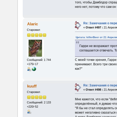
того, чтобы Дамблдор спраш
него нет, потому что сам о
Re: Замечания о пер
Alaric
«
Ответ #497 :
21 Апреля
Старожил
Цитата: killerBeer от 21 Апреля
Гарри не возражает прот
соглашается отвечать. Т
С моей точки зрения, Гарри
Сообщений: 1 744
+175/-17
принимают. Всего три своих
как?"
Re: Замечания о пер
kuuff
«
Ответ #498 :
21 Апреля
Старожил
Мне кажется, что если "defi
Сообщений: 2 133
определённый, я думаю что 
+220/-52
"Я бы не стал определять се
может негативно сказаться 
А когда Дамблдор начинает 