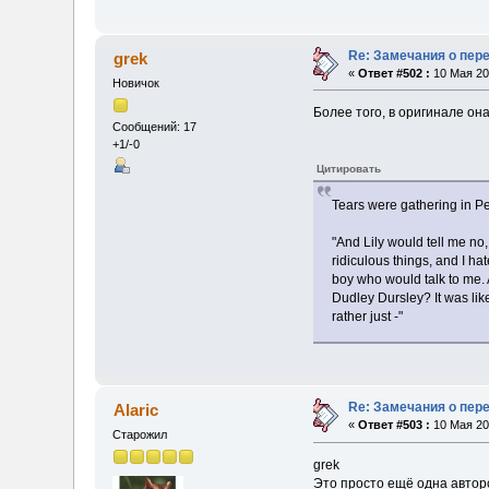
Re: Замечания о пер
grek
«
Ответ #502 :
10 Мая 20
Новичок
Более того, в оригинале она
Сообщений: 17
+1/-0
Цитировать
Tears were gathering in Pe
"And Lily would tell me no,
ridiculous things, and I hat
boy who would talk to me. 
Dudley Dursley? It was like 
rather just -"
Re: Замечания о пер
Alaric
«
Ответ #503 :
10 Мая 20
Старожил
grek
Это просто ещё одна автор