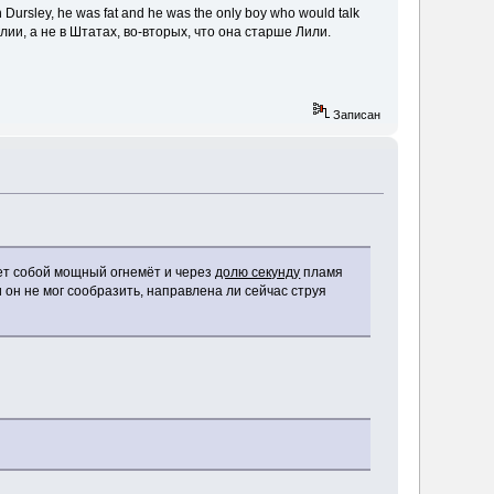
Dursley, he was fat and he was the only boy who would talk
глии, а не в Штатах, во-вторых, что она старше Лили.
Записан
яет собой мощный огнемёт и через
долю секунду
пламя
 он не мог сообразить, направлена ли сейчас струя