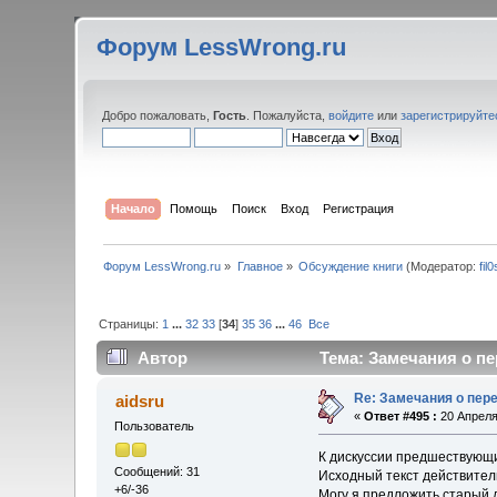
Форум LessWrong.ru
Добро пожаловать,
Гость
. Пожалуйста,
войдите
или
зарегистрируйте
Начало
Помощь
Поиск
Вход
Регистрация
Форум LessWrong.ru
»
Главное
»
Обсуждение книги
(Модератор:
fil
Страницы:
1
...
32
33
[
34
]
35
36
...
46
Все
Автор
Тема: Замечания о пе
Re: Замечания о пер
aidsru
«
Ответ #495 :
20 Апреля
Пользователь
К дискуссии предшествующи
Сообщений: 31
Исходный текст действител
+6/-36
Могу я предложить старый 