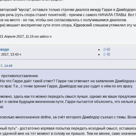
торский "мусор", оставьте только строчки диалога между Гарри и Дамблдоро
мую речь (суть спора станет понятной) - причем с самого НАЧАЛА ГЛАВЫ. Вот
ое на место - но так, чтобы оно согласовалось с получившимся диалогом.
ри) мешает восприятию сути этого спора, Юдковский слишком утяжелил эту ча
1 Апреля 2017, 11:19 от aidsru
»
еводе
(+)0
(−)0
 2017, 13:43 »
17, 14:45
е противопоставление.
 На что Гарри даёт такой ответ? Гарри так отвечает на заявления Дамблдора
го враг. Т.е., с точки зрения Гарри, Дамблдор как раз судит о нём по его врагу.
возможно, здесь как-то можно передать смысл лучше, однако же ваше предложен
ет о своём будущем жизненном пути, Гарри пытается объяснить, что нельзя рас
аг.
есколько многозначное define, за счёт которого Дамблдор съехал с темы. Воз
нный путь" - достаточно корявая попытка передать исходный смысл, оставаяс
 удачной мне на тот момент в голову не пришло. Тем не менее, само значение