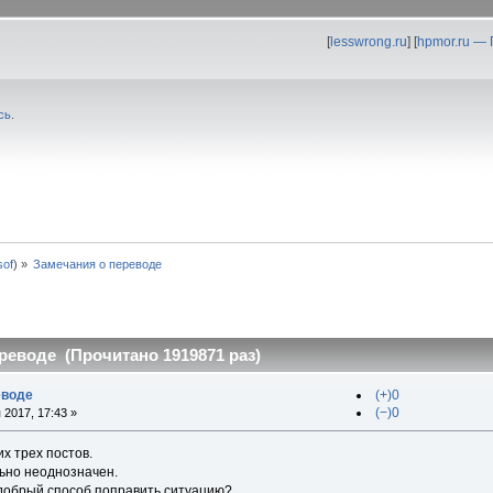
[
lesswrong.ru
] [
hpmor.ru —
сь
.
0sof
) »
Замечания о переводе
реводе (Прочитано 1919871 раз)
еводе
(+)0
(−)0
 2017, 17:43 »
х трех постов.
ьно неоднозначен.
добрый способ поправить ситуацию?