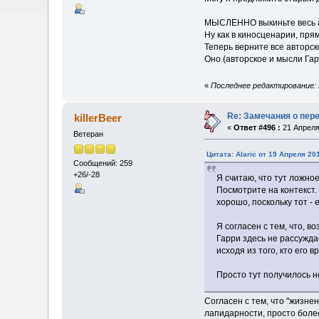
МЫСЛЕННО выкиньте весь ав
Ну как в киносценарии, пря
Теперь верните все авторск
Оно (авторское и мысли Гар
«
Последнее редактирование: 2
Re: Замечания о пер
killerBeer
«
Ответ #496 :
21 Апреля
Ветеран
Цитата: Alaric от 19 Апреля 20
Сообщений: 259
+26/-28
Я считаю, что тут ложно
Посмотрите на контекст.
хорошо, поскольку тот - е
Я согласен с тем, что, 
Гарри здесь не рассужда
исходя из того, кто его вр
Просто тут получилось н
Согласен с тем, что "жизне
лапидарности, просто более