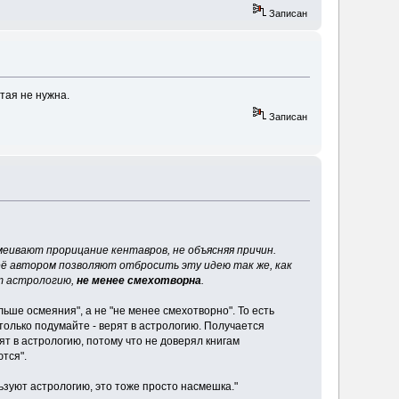
Записан
тая не нужна.
Записан
еивают прорицание кентавров, не объясняя причин.
ё автором позволяют отбросить эту идею так же, как
ют астрологию,
не менее смехотворна
.
больше осмеяния", а не "не менее смехотворно". То есть
только подумайте - верят в астрологию. Получается
ят в астрологию, потому что не доверял книгам
тся".
льзуют астрологию, это тоже просто насмешка."