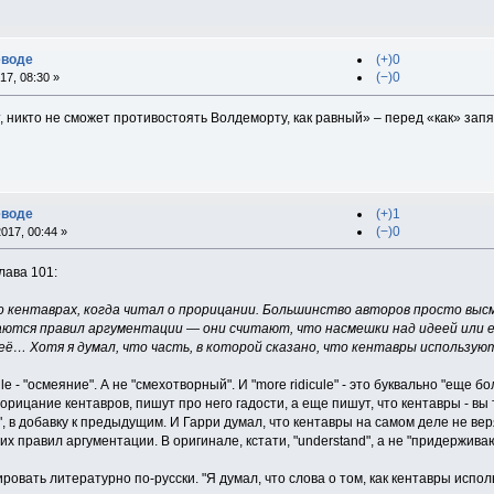
еводе
(+)0
(−)0
17, 08:30 »
т, никто не сможет противостоять Волдеморту, как равный» – перед «как» запя
еводе
(+)1
(−)0
017, 00:44 »
лава 101:
 кентаврах, когда читал о прорицании. Большинство авторов просто высм
ются правил аргументации — они считают, что насмешки над идеей или е
её… Хотя я думал, что часть, в которой сказано, что кентавры использу
ule - "осмеяние". А не "смехотворный". И "more ridicule" - это буквально "еще 
ицание кентавров, пишут про него гадости, а еще пишут, что кентавры - вы 
 в добавку к предыдущим. И Гарри думал, что кентавры на самом деле не вер
 правил аргументации. В оригинале, кстати, "understand", а не "придерживаю
ировать литературно по-русски. "Я думал, что слова о том, как кентавры испо