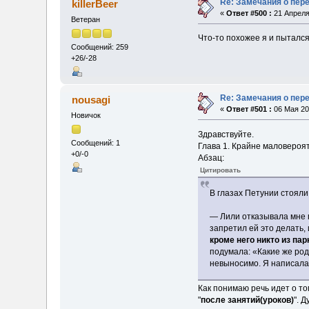
Re: Замечания о пер
killerBeer
«
Ответ #500 :
21 Апреля
Ветеран
Что-то похожее я и пытался
Сообщений: 259
+26/-28
Re: Замечания о пер
nousagi
«
Ответ #501 :
06 Мая 20
Новичок
Здравствуйте.
Сообщений: 1
Глава 1. Крайне маловероя
+0/-0
Абзац:
Цитировать
В глазах Петунии стояли
— Лили отказывала мне п
запретил ей это делать, 
кроме него никто из па
подумала: «Какие же род
невыносимо. Я написала 
Как понимаю речь идет о то
"
после занятий(уроков)
". 