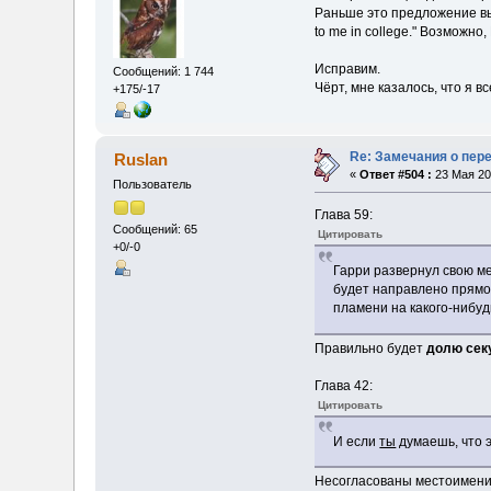
Раньше это предложение выгля
to me in college." Возможно
Исправим.
Сообщений: 1 744
Чёрт, мне казалось, что я в
+175/-17
Re: Замечания о пер
Ruslan
«
Ответ #504 :
23 Мая 20
Пользователь
Глава 59:
Сообщений: 65
Цитировать
+0/-0
Гарри развернул свою ме
будет направлено прямо 
пламени на какого-нибу
Правильно будет
долю сек
Глава 42:
Цитировать
И если
ты
думаешь, что 
Несогласованы местоимения