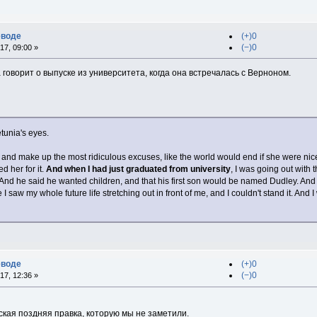
еводе
(+)0
(−)0
17, 09:00 »
 говорит о выпуске из университета, когда она встречалась с Верноном.
tunia's eyes.
 and make up the most ridiculous excuses, like the world would end if she were nice t
ed her for it.
And when I had just graduated from university
, I was going out with
And he said he wanted children, and that his first son would be named Dudley. And I
I saw my whole future life stretching out in front of me, and I couldn't stand it. And I 
еводе
(+)0
(−)0
17, 12:36 »
ская поздняя правка, которую мы не заметили.