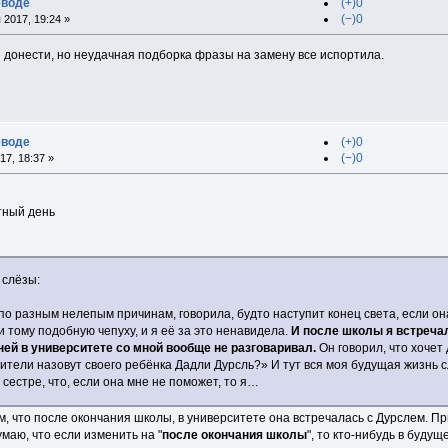
еводе
(+)0
(−)0
 2017, 19:24 »
 донести, но неудачная подборка фразы на замену все испортила.
еводе
(+)0
(−)0
17, 18:37 »
тный день
 слёзы:
о разным нелепым причинам, говорила, будто наступит конец света, если он
и тому подобную чепуху, и я её за это ненавидела.
И после школы я встреча
рней в университете со мной вообще не разговаривал.
Он говорил, что хочет
ители назовут своего ребёнка Дадли Дурсль?» И тут вся моя будущая жизнь с
сестре, что, если она мне не поможет, то я…
м, что после окончания школы, в университете она встречалась с Дурслем. Пр
Думаю, что если изменить на "
после окончания школы
", то кто-нибудь в буду