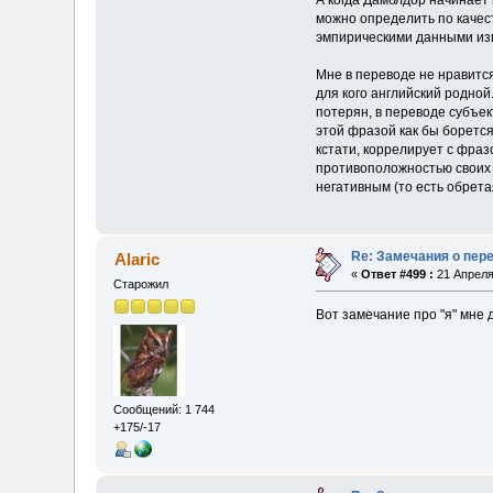
можно определить по качест
эмпирическими данными извл
Мне в переводе не нравится
для кого английский родно
потерян, в переводе субъе
этой фразой как бы борется 
кстати, коррелирует с фраз
противоположностью своих в
негативным (то есть обрет
Re: Замечания о пер
Alaric
«
Ответ #499 :
21 Апреля
Старожил
Вот замечание про "я" мне 
Сообщений: 1 744
+175/-17