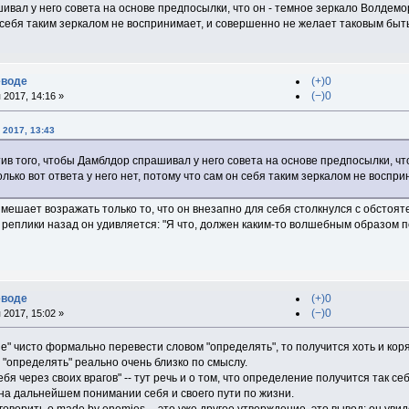
ивал у него совета на основе предпосылки, что он - темное зеркало Волдемор
н себя таким зеркалом не воспринимает, и совершенно не желает таковым быть
еводе
(+)0
(−)0
 2017, 14:16 »
 2017, 13:43
ив того, чтобы Дамблдор спрашивал у него совета на основе предпосылки, чт
олько вот ответа у него нет, потому что сам он себя таким зеркалом не воспр
 мешает возражать только то, что он внезапно для себя столкнулся с обстоят
 реплики назад он удивляется: "Я что, должен каким-то волшебным образом п
еводе
(+)0
(−)0
 2017, 15:02 »
ne" чисто формально перевести словом "определять", то получится хоть и коряв
"определять" реально очень близко по смыслу.
бя через своих врагов" -- тут речь и о том, что определение получится так се
на дальнейшем понимании себя и своего пути по жизни.
говорить о made by enemies -- это уже другое утверждение, это вывод: он ув