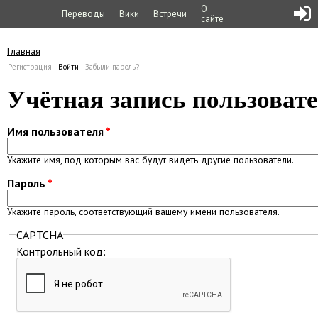
О
Переводы
Вики
Встречи
сайте
Главная
Вы здесь
Регистрация
Войти
(активная вкладка)
Забыли пароль?
Главные вкладки
Учётная запись пользоват
Имя пользователя
*
Укажите имя, под которым вас будут видеть другие пользователи.
Пароль
*
Укажите пароль, соответствующий вашему имени пользователя.
CAPTCHA
Контрольный код: