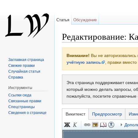
Статья
Обсуждение
Редактирование: Ка
Перейти к:
навигация
,
поиск
Внимание!
Вы не авторизовались 
Заглавная страница
учётную запись
, правки вместо
Свежие правки
Случайная статья
Справка
Эта страница поддерживает семантич
Инструменты
который можно делать запросы, об
Ссылки сюда
пожалуйста, посетите справочные
Связанные правки
Спецстраницы
Сведения о странице
Викитекст
Предпросмотр
Изм
Допол