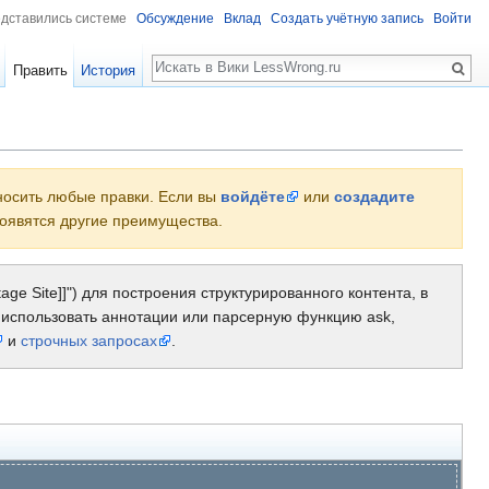
едставились системе
Обсуждение
Вклад
Создать учётную запись
Войти
Поиск
Править
История
вносить любые правки. Если вы
войдёте
или
создадите
 появятся другие преимущества.
age Site]]") для построения структурированного контента, в
к использовать аннотации или парсерную функцию ask,
и
строчных запросах
.