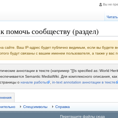
Вы не пр
Читать
к помочь сообществу (раздел)
на сайте. Ваш IP-адрес будет публично видимым, если вы будете 
 этого будут связаны с вашим именем пользователя, а также у вас
еские аннотации в тексте (например "[[Is specified as::World Herit
еспечивается Semantic MediaWiki. Для комплексного описания, ка
 страницы о
начале работы
,
in-text annotation аннотации в тексте
енения
нительно
Спецсимволы
Справка
Перетащите файлы сюда