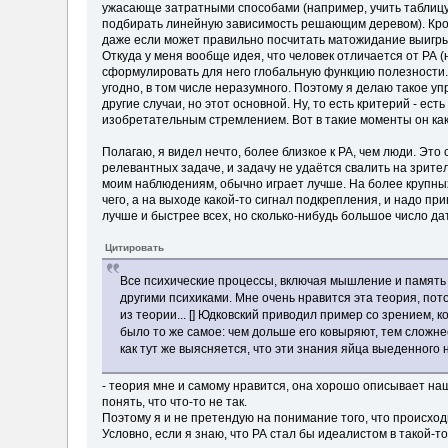
ужасающе затратными способами (например, учить таблицу
подбирать линейную зависимость решающим деревом). Кроме
даже если может правильно посчитать матожидание выигр
Откуда у меня вообще идея, что человек отличается от РА (
сформулировать для него глобальную функцию полезности. 
угодно, в том числе неразумного. Поэтому я делаю такое уп
другие случаи, но этот основной. Ну, то есть критерий - е
изобретательным стремлением. Вот в такие моменты он как-т
Полагаю, я видел нечто, более близкое к РА, чем люди. Эт
релевантных задаче, и задачу не удаётся свалить на зрит
моим наблюдениям, обычно играет лучше. На более крупных 
чего, а на выходе какой-то сигнал подкрепления, и надо п
лучше и быстрее всех, но сколько-нибудь большое число да
Цитировать
Все психические процессы, включая мышление и память 
другими психиками. Мне очень нравится эта теория, пот
из теории... [] Юдковский приводил пример со зрением, 
было то же самое: чем дольше его ковыряют, тем сложне
как тут же выясняется, что эти знания яйца выеденного н
- теория мне и самому нравится, она хорошо описывает на
понять, что что-то не так.
Поэтому я и не претендую на понимание того, что происход
Условно, если я знаю, что РА стал бы идеалистом в такой-то