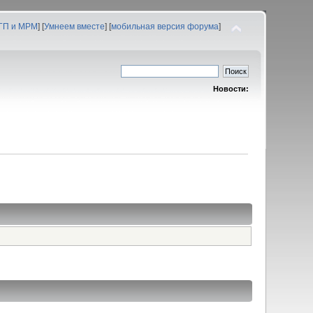
 ГП и МРМ
] [
Умнеем вместе
] [
мобильная версия форума
]
Новости: