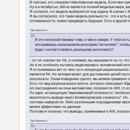
В-третьих, это слишком тяжеловесная модель. Если мне нуже
Ну и в-четвёртых, КМ не является полной моделью мира, ка
Я согласен, что модель выбирается под задачу. В случае с И
Я бы согласился, что такая модель реальности - это и есть
оптимальности, нужно предвидеть будущее. Есть и другой по
Цитировать
И это неплохой пример тому, о чём я говорю. У тебя ест
обтачиваешь напильником категорию "интеллект", чтобы
будет соответствовать реальному интеллекту?
- тут не совсем так. Не, я понимаю, вы указываете на то, ч
Но я не особенно пытаюсь моделировать человеческий инт
Я отталкиваюсь вот от чего: есть концепция рационального
является РА. Но человек может для достижения целей поста
результаты. Узнав поведение одного, мы можем примерно з
Есть тот вид рационального агента, которого описывает Юд
его рассуждения на язык математики, получается AIXI, то е
По идее, из концепции "максимизируй полезность" необязат
вероятность выводи через Колмогоровскую сложность". Но...
система навернётся. Либо различными порождениями эволюц
менее эффективен по данным.
Поэтому я полагаю, что выводы, применимые к AIXI, хорошо
Цитировать