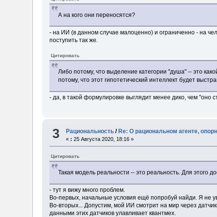
А на кого они переносятся?
- на ИИ (в данном случае малоценно) и ограниченно - на чел
поступить так же.
Цитировать
Либо потому, что выделение категории "душа" -- это ка
потому, что этот гипотетический интеллект будет выстра
- да, в такой формулировке выглядит менее дико, чем "оно с
3
Рациональность
/
Re: О рациональном агенте, опор
«
:
25 Августа 2020, 18:16 »
Цитировать
Такая модель реальности -- это реальность. Для этого 
- тут я вижу много проблем.
Во-первых, начальные условия ещё попробуй найди. Я не ув
Во-вторых... Допустим, мой ИИ смотрит на мир через датчи
данными этих датчиков улавливает квантмех.