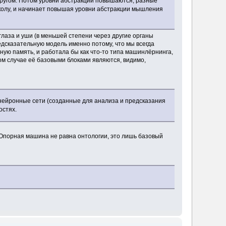
 другом. Потом уровни абстракции повышаются, разные
школу, и начинает повышая уровни абстракции мышления
 глаза и уши (в меньшей степени через другие органы
едсказательную модель именно потому, что мы всегда
ьную память, и работала бы как что-то типа машинлёрнинга,
ком случае её базовыми блоками являются, видимо,
 нейронные сети (созданные для анализа и предсказания
остях.
. Опорная машина не равна онтологии, это лишь базовый