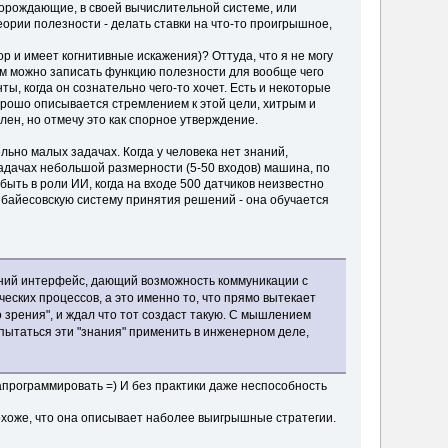
порождающие, в своей вычислительной системе, или
ории полезности - делать ставки на что-то проигрышное,
ор и имеет когнитивные искажения)? Оттуда, что я не могу
ом можно записать функцию полезности для вообще чего
ты, когда он сознательно чего-то хочет. Есть и некоторые
 хорошо описывается стремлением к этой цели, хитрым и
лен, но отмечу это как спорное утверждение.
льно малых задачах. Когда у человека нет знаний,
задачах небольшой размерности (5-50 входов) машина, по
быть в роли ИИ, когда на входе 500 датчиков неизвестно
ю байесовскую систему принятия решений - она обучается
ешний интерфейс, дающий возможность коммуникации с
еских процессов, а это именно то, что прямо вытекает
о зрения", и ждал что тот создаст такую. С мышлением
опытаться эти "знания" применить в инженерном деле,
апрограммировать =) И без практики даже неспособность
 похоже, что она описывает наболее выигрышные стратегии.