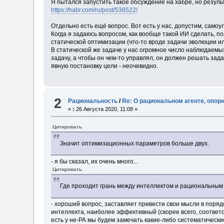
Я пытался запустить такое обсуждение на хабре, но резуль
https://habr.com/ru/post/538522/
Отдельно есть ещё вопрос. Вот есть у нас, допустим, само
Когда я задаюсь вопросом, как вообще такой ИИ сделать, п
статической оптимизации (что-то вроде задачи эволюции ил
В статической же задаче у нас огромное число наблюдаемы
задачу, а чтобы он чем-то управлял, он должен решать зада
явную постановку цели - неочевидно.
2
Рациональность
/
Re: О рациональном агенте, опор
«
:
26 Августа 2020, 11:08 »
Цитировать
Значит оптимизационных параметров больше двух.
- я бы сказал, их очень много...
Цитировать
Где проходит грань между интеллектом и рациональным
- хороший вопрос, заставляет привести свои мысли в порядо
интеллекта, наиболее эффективный (скорее всего, соответ
есть у не-РА мы будем замечать какие-либо систематически