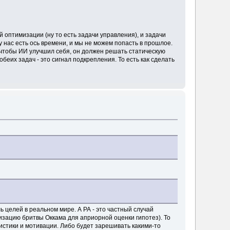
й оптимизации (ну то есть задачи управления), и задачи
у нас есть ось времени, и мы не можем попасть в прошлое.
 чтобы ИИ улучшил себя, он должен решать статическую
беих задач - это сигнал подкрепления. То есть как сделать
ь целей в реальном мире. А РА - это частный случай
изацию бритвы Оккама для априорной оценки гипотез). То
тистики и мотивации. Либо будет зарешивать какими-то