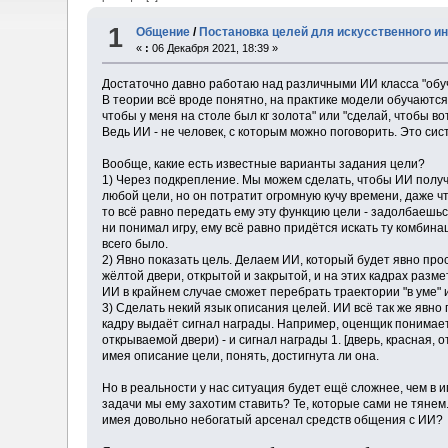
1
Общение
/
Постановка целей для искусственного и
«
:
06 Декабря 2021, 18:39 »
Достаточно давно работаю над различными ИИ класса "обуч
В теории всё вроде понятно, на практике модели обучаются
чтобы у меня на столе был кг золота" или "сделай, чтобы во
Ведь ИИ - не человек, с которым можно поговорить. Это си
Вообще, какие есть известные варианты задания цели?
1) Через подкрепление. Мы можем сделать, чтобы ИИ получ
любой цели, но он потратит огромную кучу времени, даже чт
то всё равно передать ему эту функцию цели - задолбаешьс
ни понимал игру, ему всё равно придётся искать ту комбина
всего было.
2) Явно показать цель. Делаем ИИ, который будет явно про
жёлтой двери, открытой и закрытой, и на этих кадрах разм
ИИ в крайнем случае сможет перебрать траектории "в уме" и
3) Сделать некий язык описания целей. ИИ всё так же явно
кадру выдаёт сигнал награды. Например, оценщик понимает та
открываемой двери) - и сигнал награды 1. [дверь, красная, 
имея описание цели, понять, достигнута ли она.
Но в реальности у нас ситуация будет ещё сложнее, чем в и
задачи мы ему захотим ставить? Те, которые сами не тянем
имея довольно небогатый арсенал средств общения с ИИ?