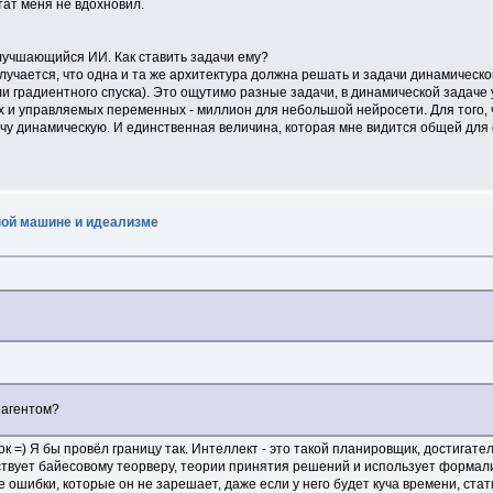
тат меня не вдохновил.
улучшающийся ИИ. Как ставить задачи ему?
олучается, что одна и та же архитектура должна решать и задачи динамическо
и градиентного спуска). Это ощутимо разные задачи, в динамической задаче 
х и управляемых переменных - миллион для небольшой нейросети. Для того,
чу динамическую. И единственная величина, которая мне видится общей для о
ной машине и идеализме
 агентом?
к =) Я бы провёл границу так. Интеллект - это такой планировщик, достигател
ствует байесовому теорверу, теории принятия решений и использует формал
е ошибки, которые он не зарешает, даже если у него будет куча времени, ста