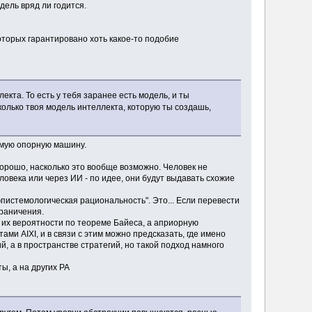
дель вряд ли годится.
которых гарантировано хоть какое-то подобие
кта. То есть у тебя заранее есть модель, и ты
олько твоя модель интеллекта, которую ты создашь,
самую опорную машину.
хорошо, насколько это вообще возможно. Человек не
ловека или через ИИ - по идее, они будут выдавать схожие
эпистемологическая рациональность". Это... Если перевести
граничения.
й их вероятности по теореме Байеса, а априорную
ами AIXI, и в связи с этим можно предсказать, где имено
 а в пространстве стратегий, но такой подход намного
ы, а на других РА