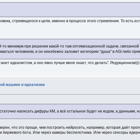
овека, стремящегося к цели, именно в процессе этого стремления. То есть есл
кой-то минимум при решении какой-то там оптимизационной задачи, связанно
иваться человеком, и он неизбежно заложит категорию "душа" в AGI либо прям
танет идеалистом, а оно явно лучше меня знает, что делать". Редукционизм)))
ной машине и идеализме
достаточно написать дифуры КМ, а всё остальное будет не кодом, а данными,
ерен, что это проще, чем построить нейросеть, например, которая даёт прогн
ки биржевого бота. Или через камеры беспилотника. Или через сенсоры ядерн