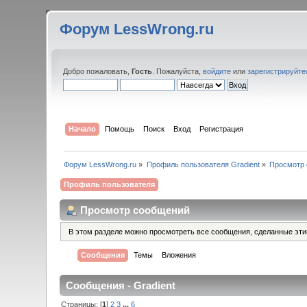
Форум LessWrong.ru
Добро пожаловать,
Гость
. Пожалуйста,
войдите
или
зарегистрируйте
Начало
Помощь
Поиск
Вход
Регистрация
Форум LessWrong.ru
»
Профиль пользователя Gradient
»
Просмотр
Профиль пользователя
Просмотр сообщений
В этом разделе можно просмотреть все сообщения, сделанные эт
Сообщения
Темы
Вложения
Сообщения - Gradient
Страницы: [
1
]
2
3
...
6