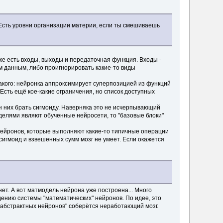
 Есть уровни организации материи, если ты смешиваешь
оже есть входы, выходы и передаточная функция. Входы -
им данным, либо проигнорировать какие-то виды
такого: нейронка аппроксимирует суперпозицией из функций
Есть ещё кое-какие ограничения, но список доступных
он них брать сигмоиду. Наверняка это не исчерпывающий
моделями являют обученные нейросети, то "базовые блоки"
з нейронов, которые выполняют какие-то типичные операции
сигмоид и взвешенных сумм мозг не умеет. Если окажется
нет. А вот матмодель нейрона уже построена... Много
дению системы "математических" нейронов. По идее, это
"абстрактных нейронов" соберётся неработающий мозг.