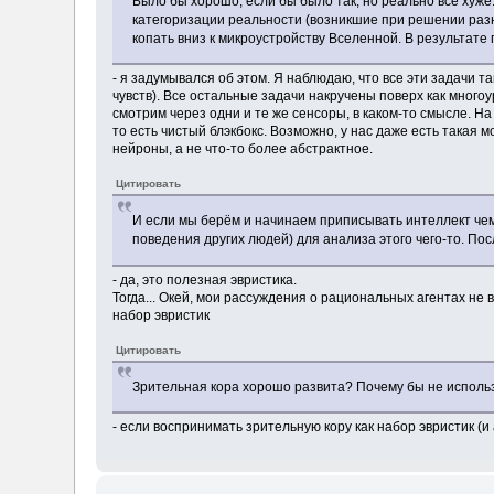
Было бы хорошо, если бы было так, но реально всё хуже
категоризации реальности (возникшие при решении раз
копать вниз к микроустройству Вселенной. В результате 
- я задумывался об этом. Я наблюдаю, что все эти задачи т
чувств). Все остальные задачи накручены поверх как мног
смотрим через одни и те же сенсоры, в каком-то смысле. Н
то есть чистый блэкбокс. Возможно, у нас даже есть такая 
нейроны, а не что-то более абстрактное.
Цитировать
И если мы берём и начинаем приписывать интеллект чем
поведения других людей) для анализа этого чего-то. По
- да, это полезная эвристика.
Тогда... Окей, мои рассуждения о рациональных агентах не
набор эвристик
Цитировать
Зрительная кора хорошо развита? Почему бы не использ
- если воспринимать зрительную кору как набор эвристик (