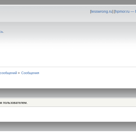
[
lesswrong.ru
] [
hpmor.ru —
сь
.
 сообщений
»
Сообщения
им пользователем.