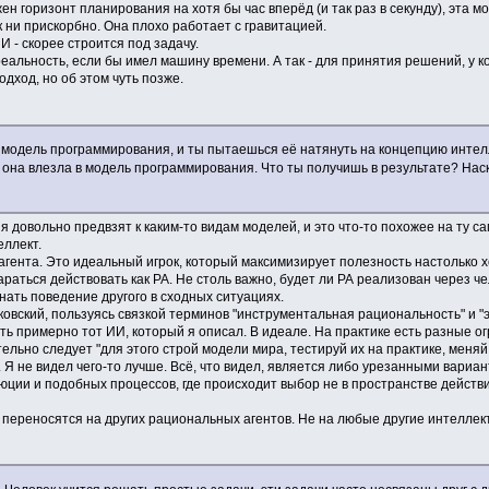
н горизонт планирования на хотя бы час вперёд (и так раз в секунду), эта мо
к ни прискорбно. Она плохо работает с гравитацией.
И - скорее строится под задачу.
 реальность, если бы имел машину времени. А так - для принятия решений, у 
дход, но об этом чуть позже.
ь модель программирования, и ты пытаешься её натянуть на концепцию интелле
 она влезла в модель программирования. Что ты получишь в результате? Наск
то я довольно предвзят к каким-то видам моделей, и это что-то похожее на ту 
еллект.
 агента. Это идеальный игрок, который максимизирует полезность настолько 
раться действовать как РА. Не столь важно, будет ли РА реализован через че
нать поведение другого в сходных ситуациях.
ковский, пользуясь связкой терминов "инструментальная рациональность" и "
сть примерно тот ИИ, который я описал. В идеале. На практике есть разные о
ельно следует "для этого строй модели мира, тестируй их на практике, меня
 Я не видел чего-то лучше. Всё, что видел, является либо урезанными вариант
ии и подобных процессов, где происходит выбор не в пространстве действий,
 переносятся на других рациональных агентов. Не на любые другие интеллект