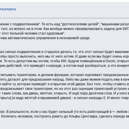
нтеллекта
ение с подкреплением". То есть над "достигателями целей", "машинами резул
 туго, но вопрос не в этом. Как вообще можно сформулировать задачу для ИИ
т этот больной человек стал здоровым".
стема автоматического управления в незнакомой среде.
ал сигнал подкрепления и старался делать то, что этот сигнал будет максим
обы просто выяснить, чего мы от него хотим. И даже если мы будет очень хоро
я. То есть допустим мы хотим, чтобы ИИ, будучи помещённым в Doom, открыл 
цию действий, что приведёт к награде, а потом ещё разбираться, а что конкрет
считывать траекторию, и делаем функцию, которая оценивает предсказанные 
етить датасет для предсказания наград. Либо мы даже можем подать ему в ка
 найти ту, которая приведёт к открытию этой двери. Без того, чтобы ставить 
 предсказывает свои траектории, но на этот раз оценщик траекторий устроен 
кие слова, как дверь, жёлтая, открыть. И ещё пару десятков слов. И у него в 
открыть] (и кадр жёлтой открываемой двери) - и сигнал награды 0. И много то
гре. В реальности, если у нас будет сильный (то есть работающий в +- любом
. Излечить человека, построить ракету до Альфы Центавра, сделать передо м