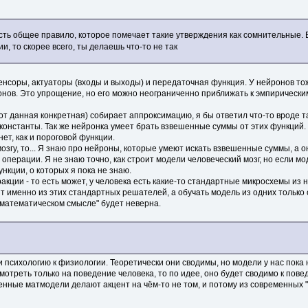
сть общее правило, которое помечает такие утверждения как сомнительные.
, то скорее всего, ты делаешь что-то не так
 сенсоры, актуаторы (входы и выходы) и передаточная функция. У нейронов т
рмонов. Это упрощение, но его можно неограниченно приближать к эмпирическ
вот данная конкретная) собирает аппроксимацию, я бы ответил что-то вроде 
онстанты. Так же нейронка умеет брать взвешенные суммы от этих функций. 
ет, как и пороговой функции.
озгу, то... Я знаю про нейроны, которые умеют искать взвешенные суммы, а 
ё операции. Я не знаю точно, как строит модели человеческий мозг, но если 
ункции, о которых я пока не знаю.
акции - то есть может, у человека есть какие-то стандартные микросхемы и
т именно из этих стандартных решателей, а обучать модель из одних только 
 в математическом смысле" будет неверна.
и психологию к физиологии. Теоретически они сводимы, но модели у нас пока 
отреть только на поведение человека, то по идее, оно будет сводимо к пове
енные матмодели делают акцент на чём-то не том, и потому из современных 