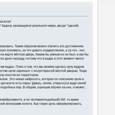
ьтатов".
? Задачу, касающуюся реального мира, вроде "сделай,
изировать. Таким образом можно обучить его достижению
шо понимать, за что давать подкрепления, а за что - нет,
на карте жёлтую дверь. Каким бы умным он ни был, и как бы
но дало награду, потому что в кадре в этот момент много
им кадры. Плюс к том, что мы можем сделать кучу кадров
честве цели скриншот с полуоткрытой жёлтой дверью. Тогда
кучу опытов на территории.
иначе. Это некая нейросеть, которая по описанию цели и
датасете есть пары: [дверь, синяя, открыть] (и кадр синей
му подобных пар. В общем, оценщик обучен на них, и может,
 энвайронменте, а не человекоподобный) ИИ, то какие
ной килограмм золота. Как такую цель сформулировать,