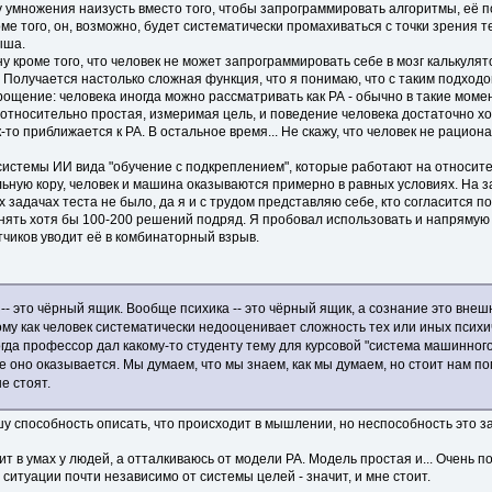
 умножения наизусть вместо того, чтобы запрограммировать алгоритмы, её 
 того, он, возможно, будет систематически промахиваться с точки зрения те
ыша.
ну кроме того, что человек не может запрограммировать себе в мозг калькулят
Получается настолько сложная функция, что я понимаю, что с таким подход
рощение: человека иногда можно рассматривать как РА - обычно в такие момен
сть относительно простая, измеримая цель, и поведение человека достаточно
о приближается к РА. В остальное время... Не скажу, что человек не рациона
о системы ИИ вида "обучение с подкреплением", которые работают на относите
ельную кору, человек и машина оказываются примерно в равных условиях. На 
задачах теста не было, да я и с трудом представляю себе, кто согласится по
ринять хотя бы 100-200 решений подряд. Я пробовал использовать и напряму
тчиков уводит её в комбинаторный взрыв.
-- это чёрный ящик. Вообще психика -- это чёрный ящик, а сознание это вн
ому как человек систематически недооценивает сложность тех или иных психич
когда профессор дал какому-то студенту тему для курсовой "система машинног
е оно оказывается. Мы думаем, что мы знаем, как мы думаем, но стоит нам п
е стоят.
шу способность описать, что происходит в мышлении, но неспособность это з
ит в умах у людей, а отталкиваюсь от модели РА. Модель простая и... Очень
 ситуации почти независимо от системы целей - значит, и мне стоит.