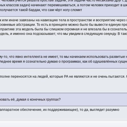
. Человек учится решать простые задачи, эти задачи часто несвязаны друг с
ных классов задач) начинают перемешиваться, а потом человек приходит в 
получается такой бардак, что сам чёрт ногу сломит
ак или иначе завязаны на навигацию тела в пространстве и восприятию через
оуровневые абстракции. То есть в принципе можно было бы вывести единую пр
а практике эта модель была бы слишком огромная и не влезала бы в сознател
модель, и именно она подсказывает, что мы увидим в следующую секунду. В та
у-то, что явно интеллекта не имеет, то мы начинаем использовать развитые
следнее время я сознательно думаю о программах, как об одушевлённых сущн
 вполне переносятся на людей, которые РА не являются и не очень пытаются
овать её, думая о конечных группах?
и аппаратное обеспечение, их поддерживающее), то да, выглядит разумно