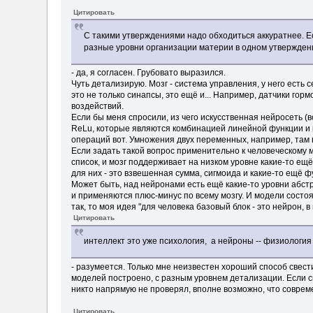
Цитировать
С такими утверждениями надо обходиться аккуратнее. Е
разные уровни организации материи в одном утверждении
- да, я согласен. Грубовато выразился.
Чуть детализирую. Мозг - система управления, у него есть
это не только синапсы, это ещё и... Например, датчики го
воздействий.
Если бы меня спросили, из чего искусственная нейросеть (
ReLu, которые являются комбинацией линейной функции и к
операций вот. Умножения двух переменных, например, там н
Если задать такой вопрос применительно к человеческому м
список, и мозг поддерживает на низком уровне какие-то ещ
для них - это взвешенная сумма, сигмоида и какие-то ещё ф
Может быть, над нейронами есть ещё какие-то уровни абстр
и применяются плюс-минус по всему мозгу. И модели состоя
так, то моя идея "для человека базовый блок - это нейрон,
Цитировать
интеллект это уже психология, а нейроны -- физиология
- разумеется. Только мне неизвестен хороший способ свест
моделей построено, с разным уровнем детализации. Если см
никто напрямую не проверял, вполне возможно, что соврем
Цитировать