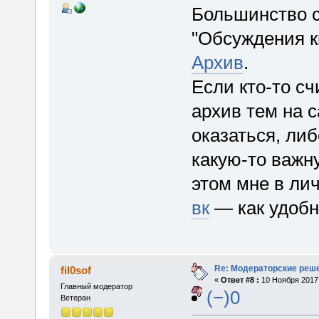
Большинство с
"Обсуждения к
Архив
.
Если кто-то сч
архив тем на 
оказаться, либ
какую-то важн
этом мне в ли
вк
— как удобн
Re: Модераторские реш
fil0sof
«
Ответ #8 :
10 Ноября 2017,
Главный модератор
(−)0
Ветеран