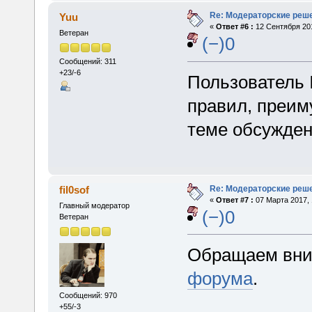
Re: Модераторские реш
Yuu
«
Ответ #6 :
12 Сентября 201
Ветеран
(−)0
Сообщений: 311
+23/-6
Пользователь 
правил, преим
теме обсужден
Re: Модераторские реш
fil0sof
«
Ответ #7 :
07 Марта 2017, 
Главный модератор
(−)0
Ветеран
Обращаем вни
форума
.
Сообщений: 970
+55/-3