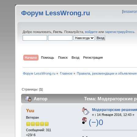
Форум LessWrong.ru
[
lesswro
Добро пожаловать,
Гость
. Пожалуйста,
войдите
или
зарегистрируйтесь
.
Начало
Помощь
Поиск
Вход
Регистрация
Форум LessWrong.ru
»
Главное
»
Правила, рекомендации и объявления
Страницы: [
1
]
Автор
Тема: Модераторские р
Модераторские решени
Yuu
«
:
14 Января 2016, 12:43 »
Ветеран
(−)0
Сообщений: 311
+23/-6