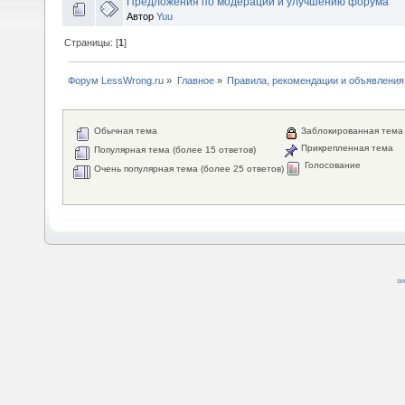
Предложения по модерации и улучшению форума
Автор
Yuu
Страницы: [
1
]
Форум LessWrong.ru
»
Главное
»
Правила, рекомендации и объявления
Обычная тема
Заблокированная тема
Прикрепленная тема
Популярная тема (более 15 ответов)
Голосование
Очень популярная тема (более 25 ответов)
SM