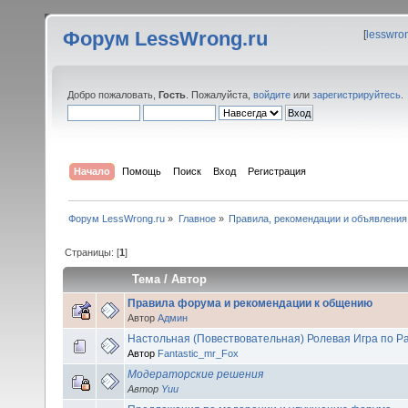
Форум LessWrong.ru
[
lesswro
Добро пожаловать,
Гость
. Пожалуйста,
войдите
или
зарегистрируйтесь
.
Начало
Помощь
Поиск
Вход
Регистрация
Форум LessWrong.ru
»
Главное
»
Правила, рекомендации и объявления
Страницы: [
1
]
Тема
/
Автор
Правила форума и рекомендации к общению
Автор
Админ
Настольная (Повествовательная) Ролевая Игра по Р
Автор
Fantastic_mr_Fox
Модераторские решения
Автор
Yuu