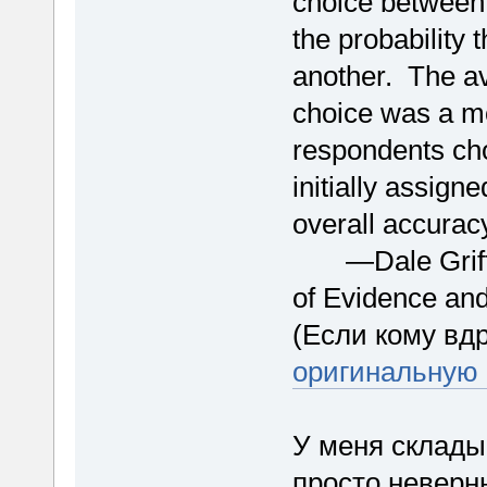
choice between 
the probability 
another. The av
choice was a mo
respondents cho
initially assigne
overall accurac
—Dale Griffin
of Evidence and
(Если кому вдр
оригинальную 
У меня склады
просто неверны