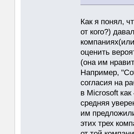
Как я понял, ч
от кого?) дава
компаниях(или
оценить вероят
(она им нравит
Например, "Со
согласия на р
в Microsoft ка
средняя уверен
им предложили
этих трех ком
от той компани