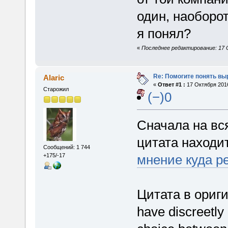
один, наоборот
я понял?
«
Последнее редактирование: 17 О
Re: Помогите понять вы
Alaric
«
Ответ #1 :
17 Октября 2016
Старожил
(−)0
Сначала на вс
цитата находи
Сообщений: 1 744
мнение куда р
+175/-17
Цитата в ориги
have discreetly