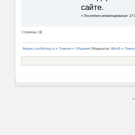
сайте.
«
Последнее редактирование: 17 О
Страницы: [
1
]
Форум LessWrong.ru
»
Главное
»
Общение
(Модератор:
fil0sof
) »
Помоги
SM