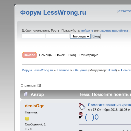
Форум LessWrong.ru
[
lesswro
Добро пожаловать,
Гость
. Пожалуйста,
войдите
или
зарегистрируйтесь
.
Начало
Помощь
Поиск
Вход
Регистрация
Форум LessWrong.ru
»
Главное
»
Общение
(Модератор:
fil0sof
) »
Помоги
Страницы: [
1
]
Автор
Тема: Помогите понять 
Помогите понять выраже
denisOgr
«
:
17 Октября 2016, 16:05 »
Новичок
(−)0
Сообщений: 1
+0/-0