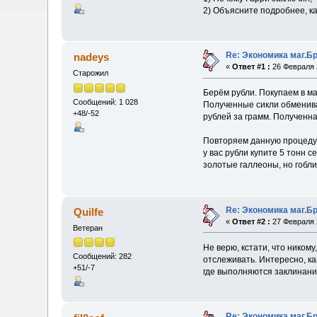
2) Объясните подробнее, ка
Re: Экономика маг.Б
nadeys
«
Ответ #1 :
26 Февраля 2
Старожил
Берём рубли. Покупаем в ма
Сообщений: 1 028
Полученные сикли обменива
+48/-52
рублей за грамм. Полученн
Повторяем данную процедуру
у вас рубли купите 5 тонн 
золотые галлеоны, но гобли
Re: Экономика маг.Б
Quilfe
«
Ответ #2 :
27 Февраля 2
Ветеран
Не верю, кстати, что никому
Сообщений: 282
отслеживать. Интересно, ка
+51/-7
где выполняются заклинани
Re: Экономика маг.Б