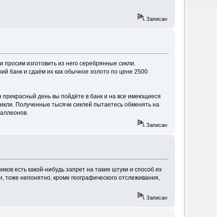
Записан
 и просим изготовить из него серебрянные сикли.
й банк и сдаём их как обычное золото по цене 2500
н прекрасный день вы пойдёте в банк и на все имеющиеся
х сикли. Полученные тысячи сиклей пытаетесь обменять на
галлеонов.
Записан
ников есть какой-нибудь запрет на такие штуки и способ их
и, тоже непонятно, кроме географического отслеживания,
Записан