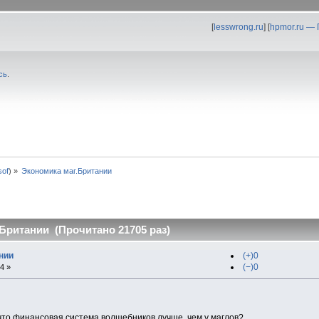
[
lesswrong.ru
] [
hpmor.ru —
сь
.
0sof
) »
Экономика маг.Британии
Британии (Прочитано 21705 раз)
нии
(+)0
(−)0
4 »
 что финансовая система волшебников лучше, чем у маглов?