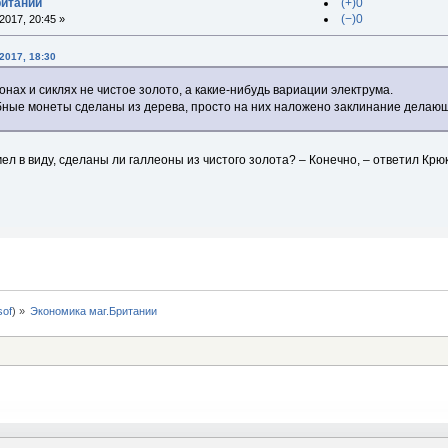
ритании
(+)0
(−)0
017, 20:45 »
2017, 18:30
онах и сиклях не чистое золото, а какие-нибудь вариации электрума.
бные монеты сделаны из дерева, просто на них наложено заклинание делающ
ел в виду, сделаны ли галлеоны из чистого золота? – Конечно, – ответил Крюк
0sof
) »
Экономика маг.Британии