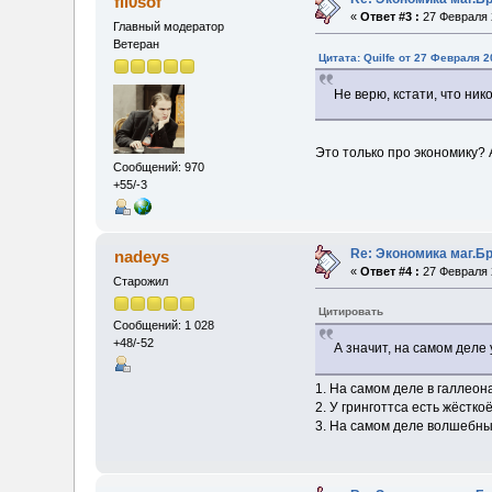
fil0sof
«
Ответ #3 :
27 Февраля 2
Главный модератор
Ветеран
Цитата: Quilfe от 27 Февраля 2
Не верю, кстати, что ник
Это только про экономику? 
Сообщений: 970
+55/-3
Re: Экономика маг.Б
nadeys
«
Ответ #4 :
27 Февраля 2
Старожил
Цитировать
Сообщений: 1 028
+48/-52
А значит, на самом деле
1. На самом деле в галлеона
2. У гринготтса есть жёстк
3. На самом деле волшебны