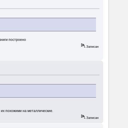
лкниги построено
Записан
 их похожими на металлические.
Записан