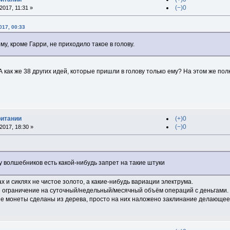
(−)0
017, 11:31 »
017, 00:33
ому, кроме Гарри, не приходило такое в голову.
А как же 38 других идей, которые пришли в голову только ему? На этом же по
ритании
(+)0
(−)0
017, 18:30 »
 у волшебников есть какой-нибудь запрет на такие штуки
х и сиклях не чистое золото, а какие-нибудь вариации электрума.
оё ограничение на суточный/недельный/месячный объём операций с деньгами.
е монеты сделаны из дерева, просто на них наложено заклинание делающее