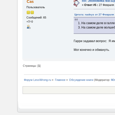
Re: Экономика маг.Б
Cas
«
Ответ #5 :
27 Февраля 2
Пользователь
Цитата: nadeys от 27 Февраля 
Сообщений: 65
+7/-0
1. На самом деле в галле
3. На самом деле волше
Гарри задавал вопрос: Я им
Мог конечно и обмануть.
Страницы: [
1
]
Форум LessWrong.ru
»
Главное
»
Обсуждение книги
(Модератор:
fil