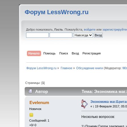
Форум LessWrong.ru
Добро пожаловать,
Гость
. Пожалуйста,
войдите
или
зарегистрируйте
Начало
Помощь
Поиск
Вход
Регистрация
Форум LessWrong.ru
»
Главное
»
Обсуждение книги
(Модератор:
fil
Страницы: [
1
]
Автор
Тема: Экономика маг.
Экономика маг.Брита
Evelenum
«
:
19 Февраля 2017, 05:0
Новичок
Несколько вопросов:
Сообщений: 1
+0/-0
1) Почему Гарри заключил,