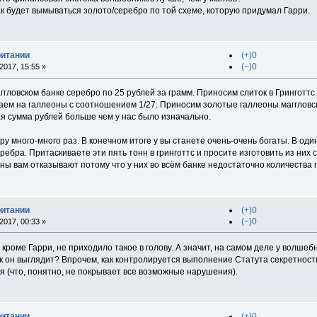
к будет вымываться золото/серебро по той схеме, которую придумал Гарри.
ритании
(+)0
(−)0
017, 15:55 »
ггловском банке серебро по 25 рублей за грамм. Приносим слиток в Гринготтс
ем на галлеоны с соотношением 1/27. Приносим золотые галлеоны маггловски
ая сумма рублей больше чем у нас было изначально.
 много-много раз. В конечном итоге у вы станете очень-очень богаты. В оди
серебра. Притаскиваете эти пять тонн в гринготтс и просите изготовить из ни
ны вам отказывают потому что у них во всём банке недостаточно количества 
ритании
(+)0
(−)0
017, 00:33 »
, кроме Гарри, не приходило такое в голову. А значит, на самом деле у волшеб
к он выглядит? Впрочем, как контролируется выполнение Статута секретност
я (что, понятно, не покрывает все возможные нарушения).
ритании
(+)0