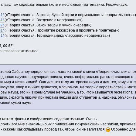
 главу. Там содержательная (хотя и несложная) математика. Рекомендую.
51/
(«Теория счастья. Закон арбузной корки и нормальность ненормальности»)
41/
(«Теория счастья. Введение в мерфологию»)
07/
(«Теория счастья. Закон зебры и чужой очереди»)
51/
(«Теория счастья. Проклятие режиссёра и проклятые принтеры»)
71/
(«Теория счастья. Термодинамика классового неравенства»)
, 09:57:
онс позавлекательнее.
ателей Хабра неупорядоченные главы из своей книжки «Теория счастья» с п
изданная научно-популярная книжка, очень неформально рассказывающая о то
на мир и жизнь людей. Она для тех кому интересна наука и для тех, кому инте
казуема, упор в книжке делается, в основном, на теорию вероятностей и мат
вы науки, это ни в коем случае не учебник, а то, что называется recreational
цию, скрасить яркими примерами лекции для студентов и, наконец, объяснит
своей сухой науке.
на матем. факты и соображения содержательные. Очень.
 почти все мне знакомы, но их приложения к окружающей нас жизни, причем в
- скажем, как складывать провод так, чтобы он не запутался
Особенно для 