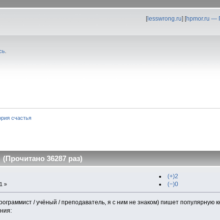
[
lesswrong.ru
] [
hpmor.ru —
сь
.
ория счастья
 (Прочитано 36287 раз)
(+)2
(−)0
1 »
программист / учёный / преподаватель, я с ним не знаком) пишет популярную к
ния: