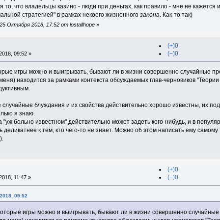
 то, что владельцы казино - люди при деньгах, как правило - мне не кажется
мальной стратегией" в рамках некоего жизненного
закона
. Как-то так)
5 Октября 2018, 17:52 от lostallhope
»
(+)0
(−)0
018, 09:52 »
торые игры можно и выигрывать, бывают ли в жизни совершенно случайные про
еня) находится за рамками контекста обсуждаемых глав-черновиков "Теории 
дуктивным.
лучайные блуждания и их свойства действительно хорошо известны, их под
лько я знаю.
"уж больно известном" действительно может задеть кого-нибудь, и в популя
ть деликатнее к тем, кто чего-то не знает. Можно об этом написать ему самом
).
(+)0
(−)0
018, 11:47 »
2018, 09:52
екоторые игры можно и выигрывать, бывают ли в жизни совершенно случайные 