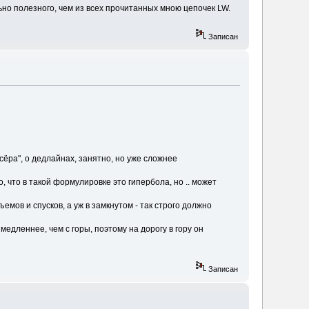
ьно полезного, чем из всех прочитанных мною цепочек LW.
Записан
сёра", о дедлайнах, занятно, но уже сложнее
, что в такой формулировке это гипербола, но .. может
мов и спусков, а уж в замкнутом - так строго должно
медленнее, чем с горы, поэтому на дорогу в гору он
Записан