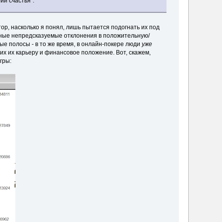
ии счастья".
тор, насколько я понял, лишь пытается подогнать их под
ичные непредсказуемые отклонения в положительную/
е полосы - в то же время, в онлайн-покере люди
уже
х их карьеру и финансовое положение. Вот, скажем,
гры: