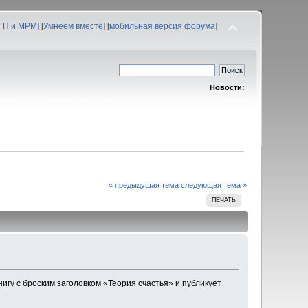
 ГП и МРМ
] [
Умнеем вместе
] [
мобильная версия форума
]
Новости:
« предыдущая тема
следующая тема »
ПЕЧАТЬ
нигу с броским заголовком «Теория счастья» и публикует