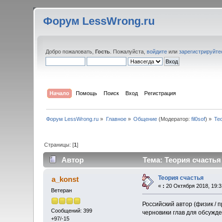
Форум LessWrong.ru
Добро пожаловать,
Гость
. Пожалуйста,
войдите
или
зарегистрируйте
Начало
Помощь
Поиск
Вход
Регистрация
Форум LessWrong.ru
»
Главное
»
Общение
(Модератор:
fil0sof
) »
Те
Страницы: [
1
]
Автор
Тема: Теория счастья
Теория счастья
a_konst
«
:
20 Октября 2018, 19:3
Ветеран
Российский автор (физик / 
Сообщений: 399
черновики глав для обсужде
+97/-15