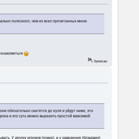
иально полезного, чем из всех прочитанных мною
 ознакомиться
Записан
ни обязательно скатятся до нуля и уйдут ниже, это
грока
и его суть можно выразить простой максимой:
вать. У других игроков (покер), и у заведения (блэкджек).