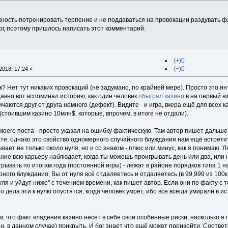
ность потренировать терпение и не поддаваться на провокации раздувать фл
ог, поэтому пришлось написать этот комментарий.
(+)0
(−)0
018, 17:24 »
ак? Нет тут никаких провокаций (не задумано, по крайней мере). Просто это 
авно вот вспоминал историю, как один человек
обыграл казино
в на первый вз
чаются друг от друга немного (дефект). Видите - и игра, вчера ещё для всех 
(стоившим казино 10млн$, которые, впрочем, в итоге не отдали).
оего поста - просто указал на ошибку фактическую. Там автор пишет дальше
те, однако это свойство одномерного случайного блуждания нам ещё встретитс
ает не только около нуля, но и со знаком - плюс или минус, как я понимаю. Л
ние всю карьеру наблюдает, когда ты можешь проигрывать день или два, или 
ывать по итогам года (постоянной игры) - лежат в районе порядков типа 1 на 
ного блуждания, Вы от нуля всё отдаляетесь и отдаляетесь (в 99,999 из 100к 
уля и уйдут ниже" с течением времени, как пишет автор. Если они по факту с
о дела эти к нулю опустятся, когда человек умрёт, ибо все всегда умирали в ис
том, что факт владения казино несёт в себе свои особенные риски, насколько 
йн, в данном случае) прикрыть. И бог знает что ещё может произойти. Соответ