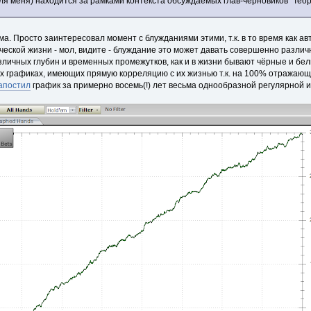
я меня) находится за рамками контекста обсуждаемых глав-черновиков "Теор
ма. Просто заинтересовал момент с блужданиями этими, т.к. в то время как ав
ческой жизни - мол, видите - блуждание это может давать совершенно разл
личных глубин и временных промежутков, как и в жизни бывают чёрные и белы
их графиках, имеющих прямую корреляцию с их жизнью т.к. на 100% отражающи
апостил
график за примерно восемь(!) лет весьма однообразной регулярной и