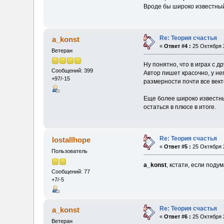
Вроде бы широко известный
Re: Теория счастья
a_konst
«
Ответ #4 :
25 Октября 2
Ветеран
Ну понятно, что в играх с 
Сообщений: 399
Автор пишет красочно, у не
+97/-15
размерности почти все вект
Еще более широко известный
остаться в плюсе в итоге.
Re: Теория счастья
lostallhope
«
Ответ #5 :
25 Октября 2
Пользователь
a_konst
, кстати, если подум
Сообщений: 77
+7/-5
Re: Теория счастья
a_konst
«
Ответ #6 :
25 Октября 2
Ветеран