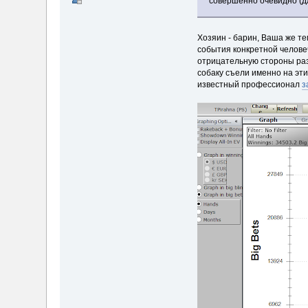
совершенно очевидно (дл
Хозяин - барин, Ваша же те
события конкретной челове
отрицательную стороны раз
собаку съели именно на эт
известный профессионал
з