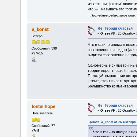
известным фактом" является
чтобы...называть это "опти
«
Последнее редактирование: 2
Re: Теория счастья
a_konst
«
Ответ #8 :
26 Октября 2
Ветеран
Что в казино иногда в неко
Сообщений: 399
совершенно очевидно (для м
+97/-15
видится совершенно непро
Одномерные симметричные с
теории вероятностей, наско
Пожалуй, выражение автора 
к теме, стоит писать чутьчу
большинство комментариев
Re: Теория счастья
lostallhope
«
Ответ #9 :
26 Октября 2
Пользователь
Цитата: a_konst от 26 Октября 
Сообщений: 77
+7/-5
Что в казино иногда в н