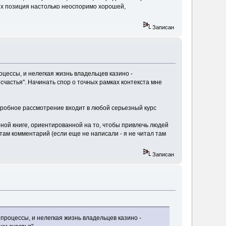
 их позиция настолько неоспоримо хорошей,
Записан
цессы, и нелегкая жизнь владельцев казино -
счастья". Начинать спор о точных рамках контекста мне
робное рассмотрение входит в любой серьезный курс
рной книге, ориентированной на то, чтобы привлечь людей
у там комментарий (если еще не написали - я не читал там
Записан
процессы, и нелегкая жизнь владельцев казино -