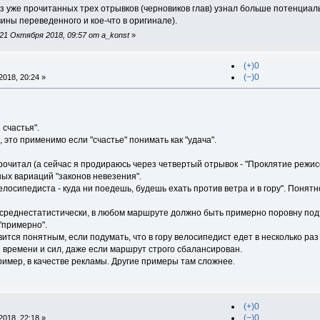
из уже прочитанных трех отрывков (черновиков глав) узнал больше потенциал
ины переведенного и кое-что в оригинале).
21 Октября 2018, 09:57 от a_konst
»
(+)0
(−)0
018, 20:24 »
счастья".
 это применимо если "счастье" понимать как "удача".
прочитал (а сейчас я продираюсь через четвертый отрывок - "Проклятие режис
ых вариаций "законов невезения".
лосипедиста - куда ни поедешь, будешь ехать против ветра и в гору". Понятно
 среднестатистически, в любом маршруте должно быть примерно поровну подъе
 "примерно".
ится понятным, если подумать, что в гору велосипедист едет в несколько раз 
 времени и сил, даже если маршрут строго сбалансирован.
ример, в качестве рекламы. Другие примеры там сложнее.
(+)0
(−)0
018, 22:18 »