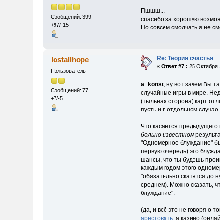
Пшшш...
Сообщений: 399
спасибо за хорошую возмож
+97/-15
Но совсем смолчать я не см
Re: Теория счастья
lostallhope
«
Ответ #7 :
25 Октября 2
Пользователь
a_konst
, ну вот зачем Вы т
Сообщений: 77
случайные игры в мире. Нед
+7/-5
(тыльная сторона) карт отли
пусть и в отдельном случае 
Что касается предыдущего м
больно известном
результа
"Одномерное блуждание" быв
первую очередь) это блужда
шансы, что ты будешь проигр
каждым годом этого одномер
"обязательно скатятся до н
среднем). Можно сказать, чт
блуждание".
(да, и всё это не говоря о 
арестовать
, а казино (онла