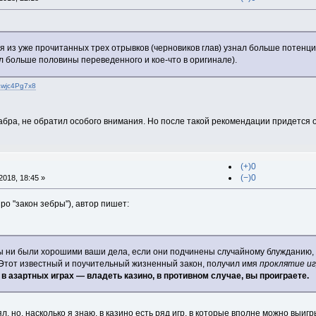
 я из уже прочитанных трех отрывков (черновиков глав) узнал больше потенц
ал больше половины переведенного и кое-что в оригинале).
awjc4Pg7x8
хабра, не обратил особого внимания. Но после такой рекомендации придется
(+)0
(−)0
018, 18:45 »
ро "закон зебры"), автор пишет:
ы ни были хорошими ваши дела, если они подчинены случайному блужданию, о
 Этот известный и поучительный жизненный закон, получил имя
проклятие и
в азартных играх — владеть казино, в противном случае, вы проиграете.
л, но, насколько я знаю, в казино есть ряд игр, в которые вполне можно выигры