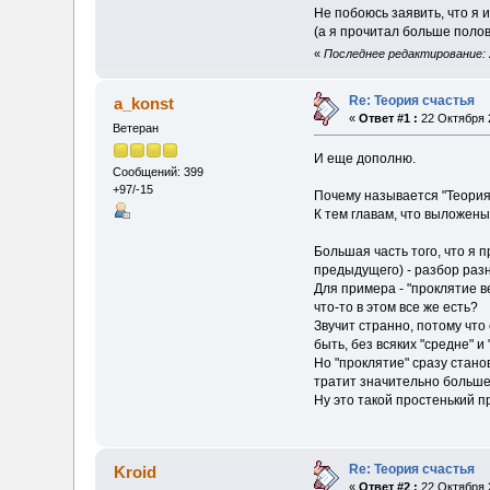
Не побоюсь заявить, что я 
(а я прочитал больше полов
«
Последнее редактирование: 
Re: Теория счастья
a_konst
«
Ответ #1 :
22 Октября 2
Ветеран
И еще дополню.
Сообщений: 399
+97/-15
Почему называется "Теория 
К тем главам, что выложены,
Большая часть того, что я 
предыдущего) - разбор разн
Для примера - "проклятие ве
что-то в этом все же есть?
Звучит странно, потому что
быть, без всяких "средне" и
Но "проклятие" сразу станов
тратит значительно больше
Ну это такой простенький п
Re: Теория счастья
Kroid
«
Ответ #2 :
22 Октября 2