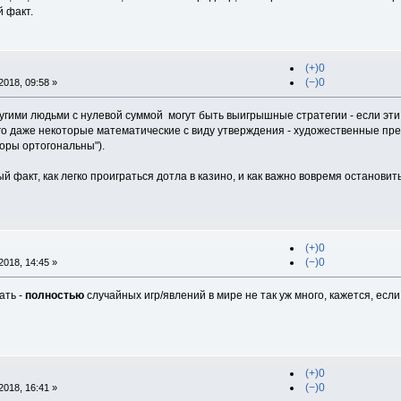
 факт.
(+)0
(−)0
018, 09:58 »
другими людьми с нулевой суммой могут быть выигрышные стратегии - если эт
го даже некоторые математические с виду утверждения - художественные пре
оры ортогональны").
 факт, как легко проиграться дотла в казино, и как важно вовремя остановить
(+)0
(−)0
018, 14:45 »
ать -
полностью
случайных игр/явлений в мире не так уж много, кажется, есл
(+)0
(−)0
018, 16:41 »