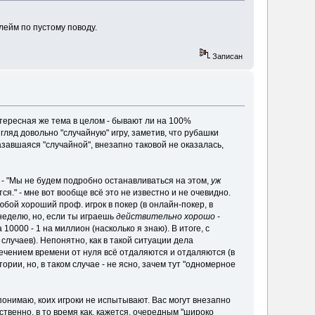
ейм по пустому поводу.
Записан
интересная же тема в целом - бывают ли на 100%
гляд довольно "случайную" игру, заметив, что рубашки
казавшаяся "случайной", внезапно таковой не оказалась,
 - "Мы не будем подробно останавливаться на этом,
уж
я." - мне вот вообще всё это не известно и не очевидно.
юбой хороший проф. игрок в покер (в онлайн-покер, в
неделю, но, если ты играешь
действительно хорошо
-
10000 - 1 на миллион (насколько я знаю). В итоге, с
случаев). Непонятно, как в такой ситуации дела
 течением времени от нуля всё отдаляются и отдаляются (в
тории, но, в таком случае - не ясно, зачем тут "одномерное
я понимаю, коих игроки не испытывают. Вас могут внезапно
ственно, в то время как, кажется, очередным "широко