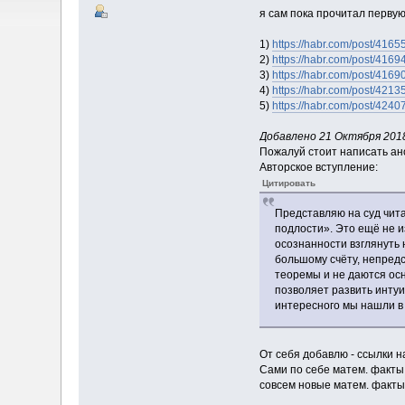
я сам пока прочитал первую
1)
https://habr.com/post/4165
2)
https://habr.com/post/4169
3)
https://habr.com/post/4169
4)
https://habr.com/post/4213
5)
https://habr.com/post/4240
Добавлено 21 Октября 2018
Пожалуй стоит написать ан
Авторское вступление:
Цитировать
Представляю на суд чит
подлости». Это ещё не 
осознанности взглянуть 
большому счёту, непредс
теоремы и не даются осно
позволяет развить интуи
интересного мы нашли в 
От себя добавлю - ссылки 
Сами по себе матем. факты
совсем новые матем. факты 