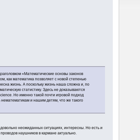
одзаголовком «Математические основы законов
м, как математика позволяет с новой степенью
ресна жизнь. А поскольку жизнь наша сложна и, по
ематическую статистику. Здесь не доказываются
 science. Но именно такой почти игровой подход
ь нематематикам и нашим детям, что же такого
 довольно неожиданных ситуациях, интересны. Но есть и
проводов наушников в кармане актуально.