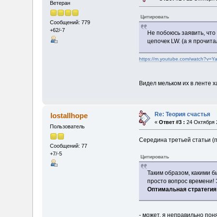
Ветеран
Цитировать
Сообщений: 779
+62/-7
Не побоюсь заявить, что
цепочек LW. (а я прочит
https://m.youtube.com/watch?v=Y
Видел мельком их в ленте 
Re: Теория счастья
lostallhope
«
Ответ #3 :
24 Октября 2
Пользователь
Середина третьей статьи (п
Сообщений: 77
+7/-5
Цитировать
Таким образом, какими б
просто вопрос времени!
Оптимальная стратегия 
- может, я неправильно поня