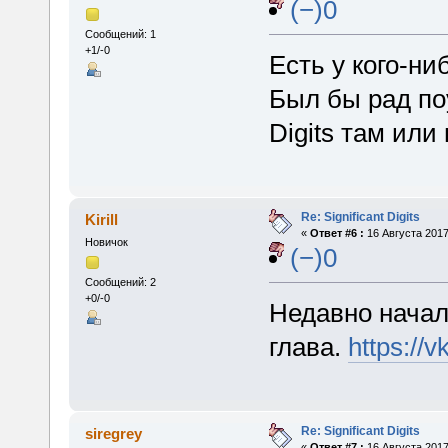
(−)0
Сообщений: 1
+1/-0
Есть у кого-ни
Был бы рад поу
Digits там или
Re: Significant Digits
Kirill
«
Ответ #6 :
16 Августа 2017
Новичок
(−)0
Сообщений: 2
+0/-0
Недавно начал
глава.
https://
Re: Significant Digits
siregrey
«
Ответ #7 :
16 Августа 2017