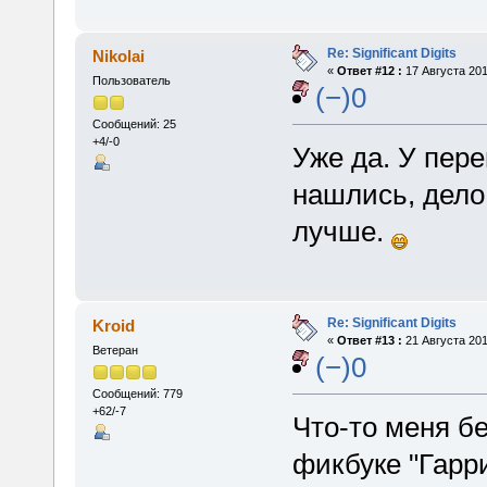
Re: Significant Digits
Nikolai
«
Ответ #12 :
17 Августа 201
Пользователь
(−)0
Сообщений: 25
+4/-0
Уже да. У пер
нашлись, дело
лучше.
Re: Significant Digits
Kroid
«
Ответ #13 :
21 Августа 201
Ветеран
(−)0
Сообщений: 779
+62/-7
Что-то меня б
фикбуке "Гарр