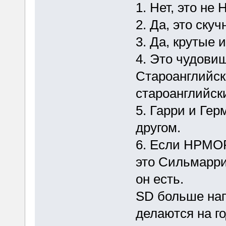
1. Нет, это не
2. Да, это ск
3. Да, крутые 
4. Это чудови
Староанглийск
староанглийск
5. Гарри и Гер
другом.
6. Если HPMOR 
это Сильмарри
он есть.
SD больше нап
делаются на г