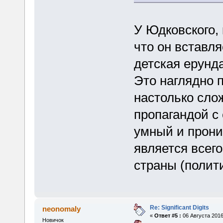
У Юдковского, 
что он вставл
детская ерунда
Это наглядно п
настолько сло
пропагандой с
умный и прони
является всег
страны (полити
Re: Significant Digits
neonomaly
«
Ответ #5 :
06 Августа 2016
Новичок