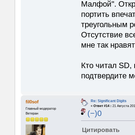
Малфой". Откр
портить впеча
треугольным р
Отсутствие все
мне так нравя
Кто читал SD,
подтвердите м
Re: Significant Digits
fil0sof
«
Ответ #14 :
21 Августа 201
Главный модератор
(−)0
Ветеран
Цитировать