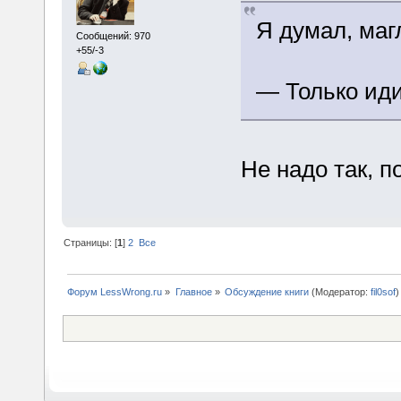
Я думал, маг
Сообщений: 970
+55/-3
— Только ид
Не надо так, 
Страницы: [
1
]
2
Все
Форум LessWrong.ru
»
Главное
»
Обсуждение книги
(Модератор:
fil0sof
)