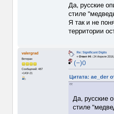
Да, русские оп
стиле "медведь
Я так и не пон
территории ос
Re: Significant Digits
valergrad
«
Ответ #4 :
24 Апреля 2016,
Ветеран
(−)0
Сообщений: 487
+143/-21
Цитата: ae_der о
Да, русские 
стиле "медве