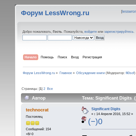
Форум LessWrong.ru
[
lesswro
Добро пожаловать,
Гость
. Пожалуйста,
войдите
или
зарегистрируйтесь
.
Начало
Помощь
Поиск
Вход
Регистрация
Форум LessWrong.ru
»
Главное
»
Обсуждение книги
(Модератор:
fil0sof
)
Страницы: [
1
]
2
Все
Автор
Тема: Significant Digits
Significant Digits
technocrat
«
:
14 Апреля 2016, 15:52 »
Постоялец
(−)0
Сообщений: 154
+8/-0