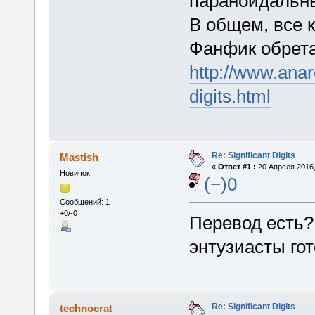
параноидальны
В общем, все
Фанфик обрета
http://www.anar
digits.html
Re: Significant Digits
Mastish
«
Ответ #1 :
20 Апреля 2016,
Новичок
(−)0
Сообщений: 1
+0/-0
Перевод есть? 
энтузиасты го
Re: Significant Digits
technocrat