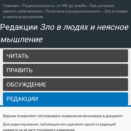
Вы здесь
Перейти к
Главная
»
Рациональность: от ИИ до зомби
»
Как успешно
основному
менять своё мнение
»
Политика и рациональность
»
Зло в людях
содержанию
и неясное мышление
Редакции
Зло в людях и неясное
мышление
Главные вкладки
ЧИТАТЬ
ПРАВИТЬ
ОБСУЖДЕНИЕ
РЕДАКЦИИ
(АКТИВНАЯ ВКЛАДКА)
Версии позволяют отслеживать изменения вносимые в документ.
Для редактирования, публикации или удаления одной из редакций
нажмите на ее дату последнего изменения.