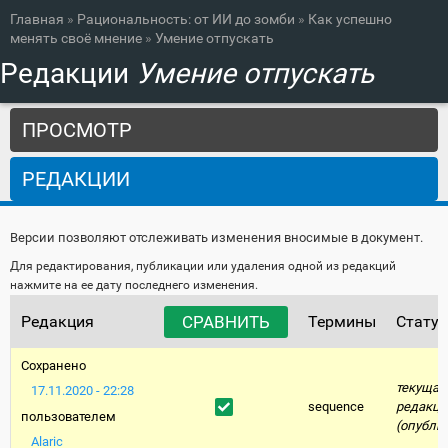
Вы здесь
Перейти к
Главная
»
Рациональность: от ИИ до зомби
»
Как успешно
основному
менять своё мнение
»
Умение отпускать
содержанию
Редакции
Умение отпускать
Главные вкладки
ПРОСМОТР
РЕДАКЦИИ
(АКТИВНАЯ ВКЛАДКА)
Версии позволяют отслеживать изменения вносимые в документ.
Для редактирования, публикации или удаления одной из редакций
нажмите на ее дату последнего изменения.
Редакция
Термины
Статус
Сохранено
текущая
17.11.2020 - 22:28
sequence
редакци
пользователем
(опубли
Alaric