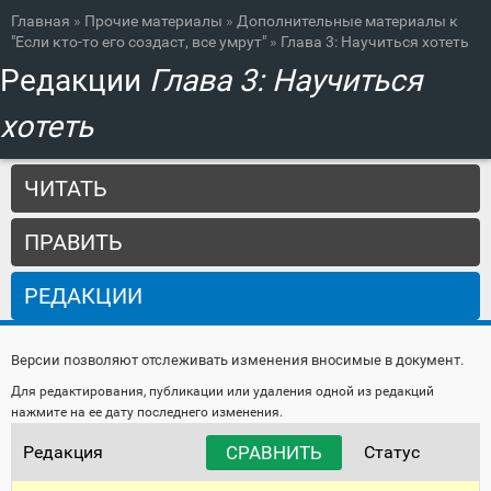
Вы здесь
Перейти к
Главная
»
Прочие материалы
»
Дополнительные материалы к
основному
"Если кто-то его создаст, все умрут"
»
Глава 3: Научиться хотеть
содержанию
Редакции
Глава 3: Научиться
хотеть
Главные вкладки
ЧИТАТЬ
ПРАВИТЬ
РЕДАКЦИИ
(АКТИВНАЯ ВКЛАДКА)
Версии позволяют отслеживать изменения вносимые в документ.
Для редактирования, публикации или удаления одной из редакций
нажмите на ее дату последнего изменения.
Редакция
Статус