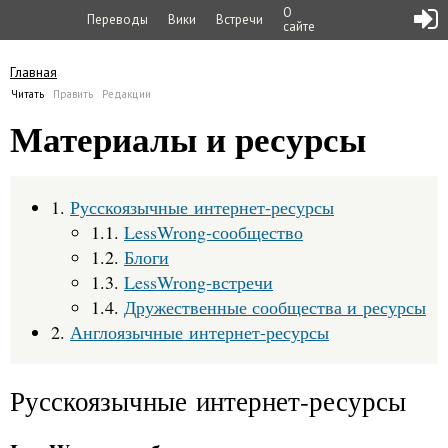
О
Переводы
Вики
Встречи
сайте
Главная
Вы здесь
Читать
(активная вкладка)
Править
Редакции
Главные вкладки
Материалы и ресурсы
1.
Русскоязычные интернет-ресурсы
1.1.
LessWrong-сообщество
1.2.
Блоги
1.3.
LessWrong-встречи
1.4.
Дружественные сообщества и ресурсы
2.
Англоязычные интернет-ресурсы
Русскоязычные интернет-ресурсы