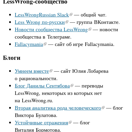
LessWrong-сообщество
LessWrongRussian Slack
— общий чат.
Less Wrong по-русски
— группа ВКонтакте.
Новости сообщества LessWrong
— новости
сообщества в Телеграме.
Fallacymania
— сайт об игре Fallacymania.
Блоги
Умнеем вместе
— сайт Юлия Лобарева
о рациональности.
Блог Данилы Сентябова
— переводы
LessWrong, некоторых из которых нет
на LessWrong.ru.
Вторая аналитика рода человеческого
— блог
Виктора Булатова.
Устойчивые отражения
— блог
Виталия Бормотова.