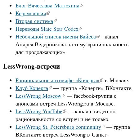
Блог Вячеслава Матюхина
Кергмология
Вторая система
Переводы Slate Star Codex
Небольшой список имени Байеса
- канал
Андрея Ведерникова на тему «рациональность
для продолжающих»
LessWrong-встречи
Рациональное антикафе «Кочерга»
в Москве.
Клуб Кочерга
— группа «Кочерги» ВКонтакте.
LessWrong Moscow
— facebook-группа с
анонсами встреч LessWrong.ru в Москве.
LessWrong YouTube
— канал с видео по
рациональности со встреч и не только.
LessWrong St. Petersburg community
— группа
ВКонтакте встреч LessWrong в Санкт-