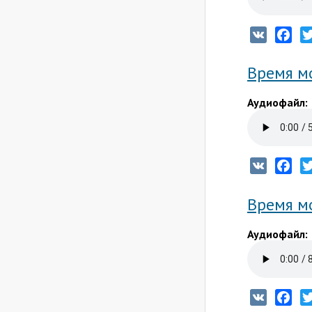
VK
Fac
Время мо
Аудиофайл:
VK
Fac
Время м
Аудиофайл:
VK
Fac