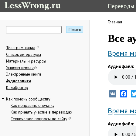
Переводы
Главная
Вы здес
Поиск
Форма поиска
Все а
Телеграм-канал
Время м
Список литературы
Материалы и ресурсы
Аудиофайл:
Умнеем вместе
Электронные книги
Аудиозаписи
Калибратор
VK
Fac
Как помочь сообществу
Как поправить опечатку
Время м
Как принять участие в переводах
Технические вопросы по сайту
Аудиофайл: