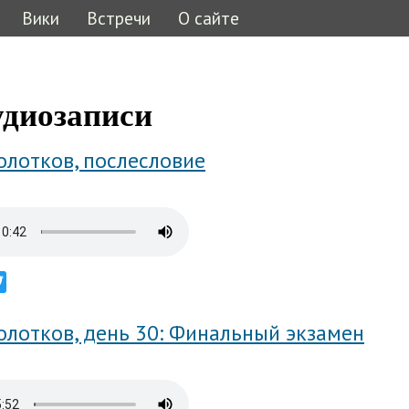
Вики
Встречи
О сайте
ь
удиозаписи
олотков, послесловие
ebook
Twitter
олотков, день 30: Финальный экзамен