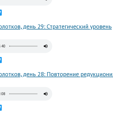
ebook
Twitter
лотков, день 29: Стратегический уровень
ebook
Twitter
олотков, день 28: Повторение редукцион
ebook
Twitter