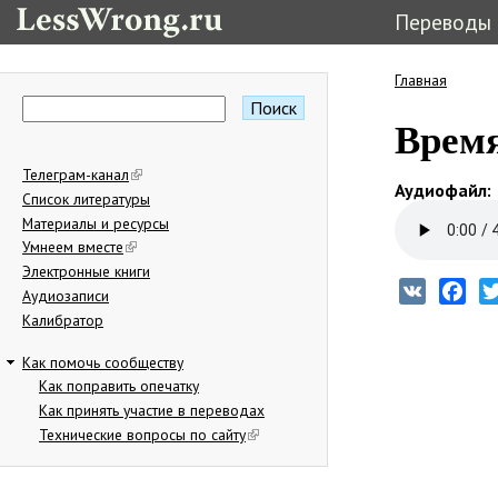
Переводы
Главная
Вы здес
Поиск
Форма поиска
Время
Телеграм-канал
Аудиофайл:
Список литературы
Материалы и ресурсы
Умнеем вместе
Электронные книги
VK
Fac
Аудиозаписи
Калибратор
Как помочь сообществу
Как поправить опечатку
Как принять участие в переводах
Технические вопросы по сайту