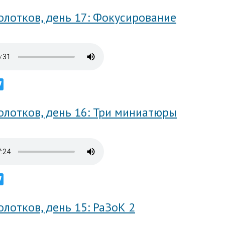
олотков, день 17: Фокусирование
ebook
Twitter
олотков, день 16: Три миниатюры
ebook
Twitter
лотков, день 15: РаЗоК 2