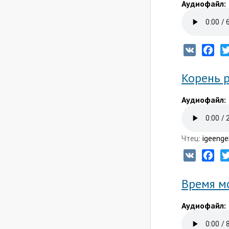
Аудиофайл:
VK
Fac
Корень р
Аудиофайл:
Чтец:
igeenge
VK
Fac
Время мо
Аудиофайл: