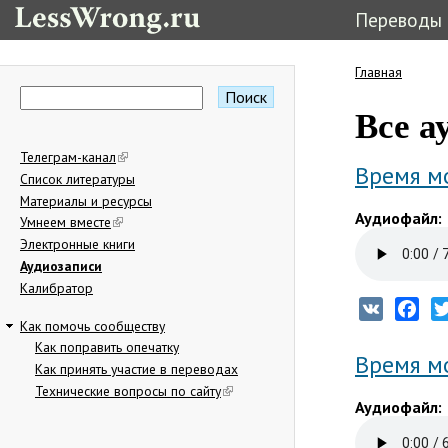
Переводы
Главная
Вы здес
Поиск
Форма поиска
Все а
Телеграм-канал
Время мо
Список литературы
Материалы и ресурсы
Аудиофайл:
Умнеем вместе
Электронные книги
Аудиозаписи
Калибратор
VK
Fac
Как помочь сообществу
Как поправить опечатку
Время мо
Как принять участие в переводах
Технические вопросы по сайту
Аудиофайл: