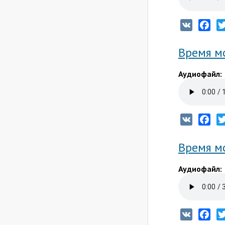
VK
Fac
Время мо
Аудиофайл:
VK
Fac
Время мо
Аудиофайл:
VK
Fac