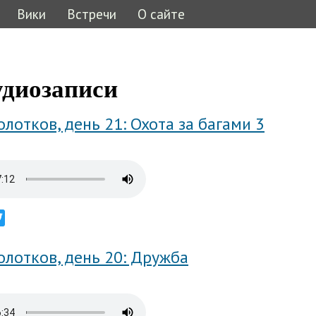
Вики
Встречи
О сайте
ь
удиозаписи
лотков, день 21: Охота за багами 3
ebook
Twitter
лотков, день 20: Дружба