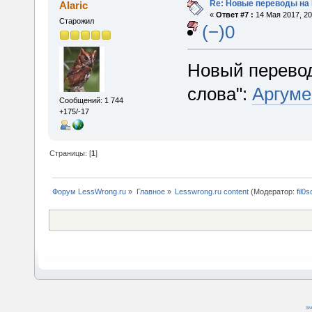
Re: Новые переводы на 
Alaric
«
Ответ #7 :
14 Мая 2017, 20
Старожил
(−)0
Новый перевод
слова":
Аргуме
Сообщений: 1 744
+175/-17
Страницы: [
1
]
Форум LessWrong.ru
»
Главное
»
Lesswrong.ru content
(Модератор:
fil0s
SM