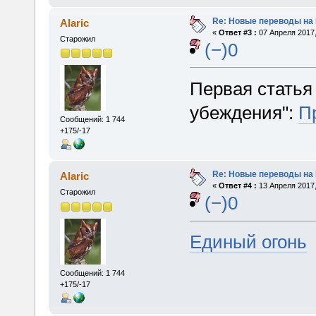
Re: Новые переводы на 
Alaric
«
Ответ #3 :
07 Апреля 2017,
Старожил
(−)0
Первая статья 
убеждения":
П
Сообщений: 1 744
+175/-17
Re: Новые переводы на 
Alaric
«
Ответ #4 :
13 Апреля 2017,
Старожил
(−)0
Единый огонь
Сообщений: 1 744
+175/-17