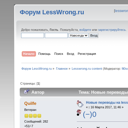
Форум LessWrong.ru
[
lesswro
Добро пожаловать,
Гость
. Пожалуйста,
войдите
или
зарегистрируйтесь
.
Начало
Помощь
Поиск
Вход
Регистрация
Форум LessWrong.ru
»
Главное
»
Lesswrong.ru content
(Модератор:
fil0s
Страницы: [
1
]
Автор
Тема: Новые переводы н
Новые переводы на less
Quilfe
«
:
16 Марта 2017, 11:46 »
Ветеран
(−)0
Сообщений: 282
+51/-7