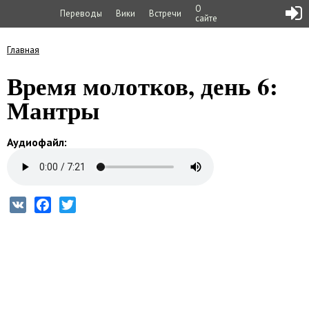
О
Переводы
Вики
Встречи
сайте
Главная
Вы здесь
Время молотков, день 6:
Мантры
Аудиофайл:
VK
Facebook
Twitter