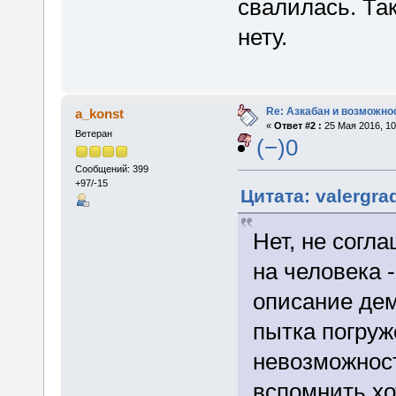
свалилась. Так
нету.
Re: Азкабан и возможнос
a_konst
«
Ответ #2 :
25 Мая 2016, 10
Ветеран
(−)0
Сообщений: 399
+97/-15
Цитата: valergra
Нет, не согл
на человека 
описание дем
пытка погру
невозможност
вспомнить хо