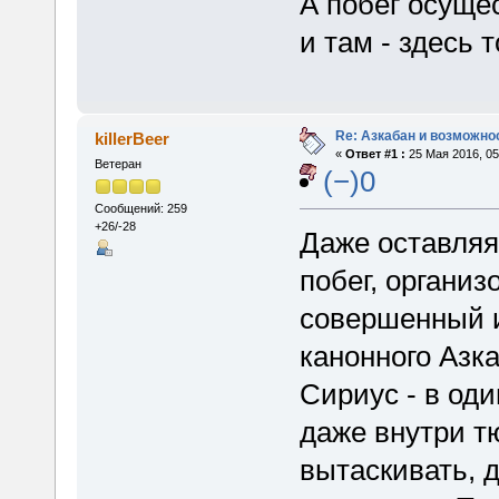
А побег осуще
и там - здесь 
Re: Азкабан и возможнос
killerBeer
«
Ответ #1 :
25 Мая 2016, 05
Ветеран
(−)0
Сообщений: 259
+26/-28
Даже оставляя
побег, организ
совершенный из
канонного Азк
Сириус - в оди
даже внутри т
вытаскивать, 