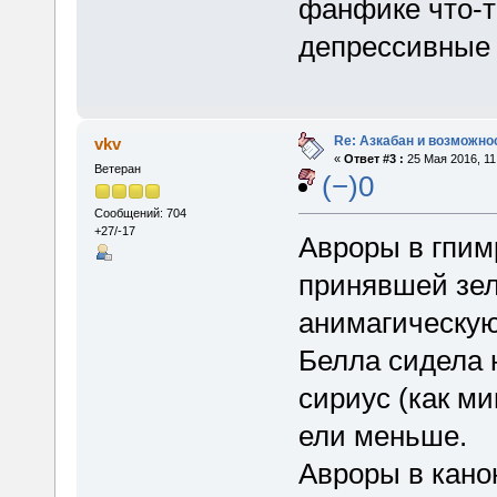
фанфике что-т
депрессивные 
Re: Азкабан и возможнос
vkv
«
Ответ #3 :
25 Мая 2016, 11
Ветеран
(−)0
Сообщений: 704
+27/-17
Авроры в гпим
принявшей зел
анимагическую
Белла сидела 
сириус (как ми
ели меньше.
Авроры в кано