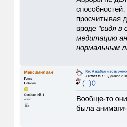
способностей,
просчитывая 
вроде
"сидя в
медитацию ани
нормальным л
Re: Азкабан и возможнос
Максимилиан
«
Ответ #9 :
13 Декабря 2018
Гость
(−)0
Новичок
Сообщений: 1
Вообще-то они 
+0/-0
была анимаги