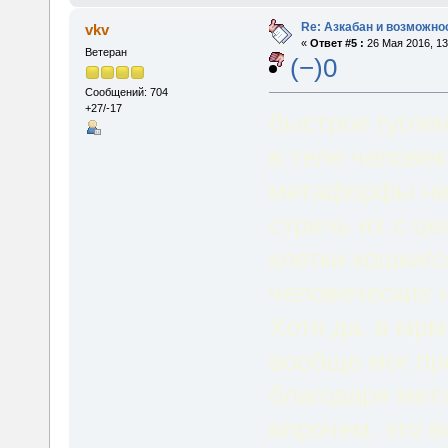
Re: Азкабан и возможнос
vkv
«
Ответ #5 :
26 Мая 2016, 13
Ветеран
(−)0
Сообщений: 704
+27/-17
быстрое гуглен
в теле человек
метафорфы не 
стричь их с ц
клетки кошки/
человеческих 
Хотя да, в мрм
вообще мог пр
благодаря мет
впрочем, это 