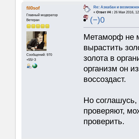
Re: Азкабан и возможнос
fil0sof
«
Ответ #4 :
26 Мая 2016, 12
Главный модератор
(−)0
Ветеран
Метаморф не м
вырастить золо
Сообщений: 970
золота в орган
+55/-3
организм он из
воссоздаст.
Но соглашусь,
проверяют, мо
проверить.