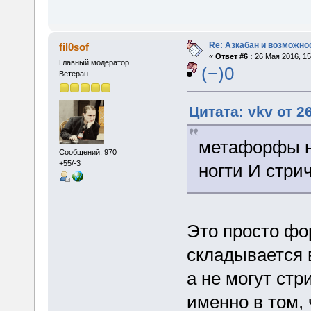
Re: Азкабан и возможнос
fil0sof
«
Ответ #6 :
26 Мая 2016, 15
Главный модератор
(−)0
Ветеран
Цитата: vkv от 2
метафорфы н
Сообщений: 970
+55/-3
ногти И стри
Это просто фо
складывается 
а не могут ст
именно в том, 