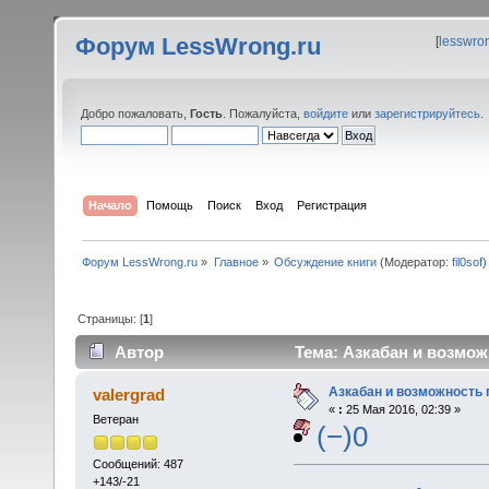
Форум LessWrong.ru
[
lesswro
Добро пожаловать,
Гость
. Пожалуйста,
войдите
или
зарегистрируйтесь
.
Начало
Помощь
Поиск
Вход
Регистрация
Форум LessWrong.ru
»
Главное
»
Обсуждение книги
(Модератор:
fil0sof
)
Страницы: [
1
]
Автор
Тема: Азкабан и возможн
Азкабан и возможность п
valergrad
«
:
25 Мая 2016, 02:39 »
Ветеран
(−)0
Сообщений: 487
+143/-21