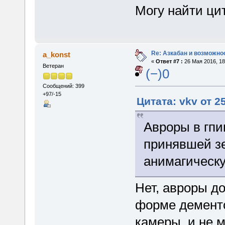
Могу найти цит
Re: Азкабан и возможнос
a_konst
«
Ответ #7 :
26 Мая 2016, 18
Ветеран
(−)0
Сообщений: 399
+97/-15
Цитата: vkv от 2
Авроры в гпи
принявшей з
анимагическу
Нет, авроры д
форме дементо
камеры, и не м