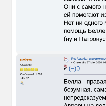
Они с самого н
ей помогают и
Нет ни одного 
помощь Белле 
(ну и Патрону
Re: Азкабан и возможнос
nadeys
«
Ответ #8 :
27 Мая 2016, 09
Старожил
(−)0
Сообщений: 1 028
+48/-52
Белла - права
безумная, сам
непредсказуем
Авроры не дел