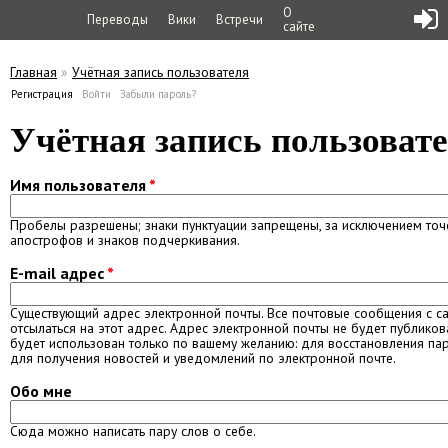
О
Переводы
Вики
Встречи
сайте
Главная
»
Учётная запись пользователя
Вы здесь
Регистрация
(активная вкладка)
Войти
Забыли пароль?
Главные вкладки
Учётная запись пользоват
Имя пользователя
*
Пробелы разрешены; знаки пунктуации запрещены, за исключением точе
апострофов и знаков подчеркивания.
E-mail адрес
*
Существующий адрес электронной почты. Все почтовые сообщения с са
отсылаться на этот адрес. Адрес электронной почты не будет публиков
будет использован только по вашему желанию: для восстановления па
для получения новостей и уведомлений по электронной почте.
Обо мне
Сюда можно написать пару слов о себе.