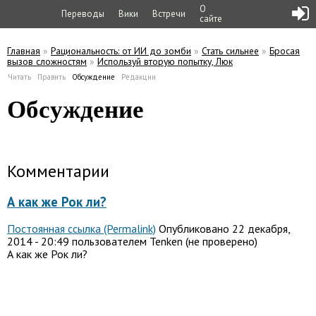
О
Переводы
Вики
Встречи
сайте
Главная
»
Рациональность: от ИИ до зомби
»
Стать сильнее
»
Бросая
вызов сложностям
»
Используй вторую попытку, Люк
Вы здесь
Читать
Править
Обсуждение
(активная вкладка)
Редакции
Главные вкладки
Обсуждение
Комментарии
А как же Рок ли?
Постоянная ссылка (Permalink)
Опубликовано 22 декабря,
2014 - 20:49 пользователем
Tenken (не проверено)
А как же Рок ли?