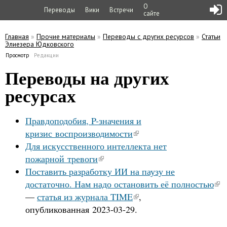
О
Переводы
Вики
Встречи
сайте
Главная
»
Прочие материалы
»
Переводы с других ресурсов
»
Статьи
Элиезера Юдковского
Вы здесь
Просмотр
(активная вкладка)
Редакции
Главные вкладки
Переводы на других
ресурсах
Правдоподобия, P-значения и
кризис воспроизводимости
Для искусственного интеллекта нет
пожарной тревоги
Поставить разработку ИИ на паузу не
достаточно. Нам надо остановить её полностью
—
статья из журнала TIME
,
опубликованная 2023-03-29.