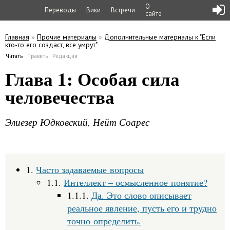
О
Переводы
Вики
Встречи
сайте
Главная
»
Прочие материалы
»
Дополнительные материалы к "Если
кто-то его создаст, все умрут"
Вы здесь
Читать
(активная вкладка)
Править
Редакции
Главные вкладки
Глава 1: Особая сила
человечества
Элиезер Юдковский, Нейт Соарес
1.
Часто задаваемые вопросы
1.1.
Интеллект – осмысленное понятие?
1.1.1.
Да. Это слово описывает
реальное явление, пусть его и трудно
точно определить.