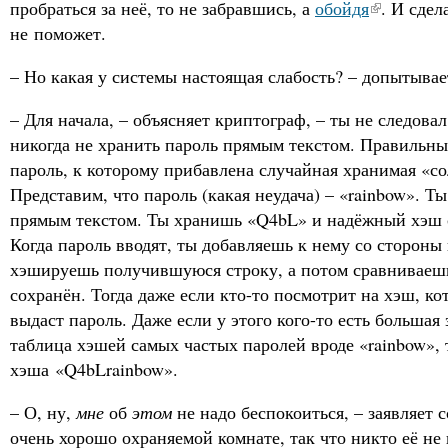
пробраться за неё, то не забравшись, а
обойдя
. И сдел
не поможет.
– Но какая у системы настоящая слабость? – допытывае
– Для начала, – объясняет криптограф, – ты не следова
никогда не хранить пароль прямым текстом. Правильны
пароль, к которому прибавлена случайная хранимая «со
Представим, что пароль (какая неудача) – «rainbow». Т
прямым текстом. Ты хранишь «Q4bL» и надёжный хэш 
Когда пароль вводят, ты добавляешь к нему со стороны
хэшируешь получившуюся строку, а потом сравниваешь 
сохранён. Тогда даже если кто-то посмотрит на хэш, ко
выдаст пароль. Даже если у этого кого-то есть большая
таблица хэшей самых частых паролей вроде «rainbow», т
хэша «Q4bLrainbow».
– О, ну,
мне
об
этом
не надо беспокоиться, – заявляет 
очень хорошо охраняемой комнате, так что никто её не 