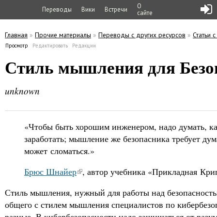
О
Переводы
Вики
Встречи
сайте
Главная
»
Прочие материалы
»
Переводы с других ресурсов
»
Статьи 
Вы здесь
Просмотр
(активная вкладка)
Редактировать
Редакции
Главные вкладки
Стиль мышления для Безо
unknown
«Чтобы быть хорошим инженером, надо думать, как
заработать; мышление же безопасника требует дума
может сломаться.»
Брюс Шнайер
, автор учебника «Прикладная Кри
Стиль мышления, нужный для работы над безопасност
общего с стилем мышления специалистов по кибербезоп
разные. В кибербезопасности надо защищаться от разу