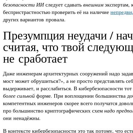
безопасности ИИ
следует сдавать
внешним
экспертам, 
беспристрастностью проверить её на наличие
непредви
других вариантов провала.
Презумпция неудачи / нач
считая, что твой следую
не сработает
Даже инженерам архитектурных сооружений надо задав
мост может обрушиться?», а не просто представлять себ
выдерживает, и расслабиться. В кибербезопасности то
более сильной
форме. При воплощении большинства до
компетентных инженеров скорее всего получатся довол
про большинство криптографических схем
надо предпо
они ненадёжны.
В контексте кибербезопасности это так потому, что ес