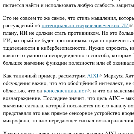
пытается найти и использовать любую слабость защиты
Это не совсем то же самое, что стиль мышления, котор
рассуждений об
потенциально сверхчеловеческих ИИ
плану, ИИ не должен стать противником. Но это больш
ИИ, который не будет противником, нужно применить 
тщательности в кибербезопасности. Нужно спросить, н
какого-то умного и непредвиденного способа, которым
большее значение функции полезности или её эквивале
Как типичный пример, рассмотрим
AIXI
Маркуса Хатт
обсуждения важно, что это обобщённый интеллект, не
областью, что он
консеквенциалист
, и что он максим
вознаграждение. Последнее значит, что цель AIXI – ма
значение сигнала, который посылается по его каналу в
представлял это как прямое сенсорное устройство врод
микрофона, только передающее сигнал вознаграждения
Хаттер представлял, что создатели аналога AIXI контр