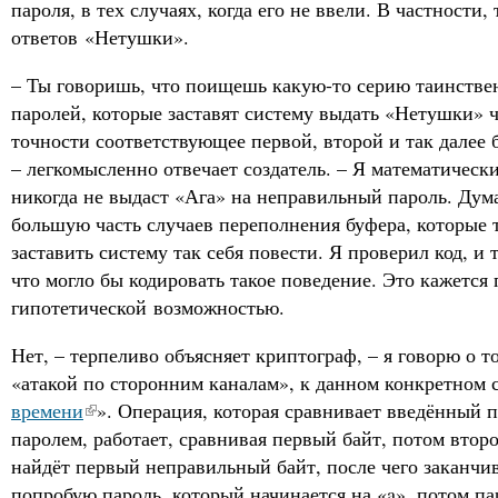
пароля, в тех случаях, когда его не ввели. В частности
ответов «Нетушки».
– Ты говоришь, что поищешь какую-то серию таинств
паролей, которые заставят систему выдать «Нетушки» ч
точности соответствующее первой, второй и так далее 
– легкомысленно отвечает создатель. – Я математически
никогда не выдаст «Ага» на неправильный пароль. Дум
большую часть случаев переполнения буфера, которые 
заставить систему так себя повести. Я проверил код, и 
что могло бы кодировать такое поведение. Это кажется
гипотетической возможностью.
Нет, – терпеливо объясняет криптограф, – я говорю о т
«атакой по сторонним каналам», к данном конкретном с
времени
». Операция, которая сравнивает введённый 
паролем, работает, сравнивая первый байт, потом второ
найдёт первый неправильный байт, после чего заканчива
попробую пароль, который начинается на «a», потом па