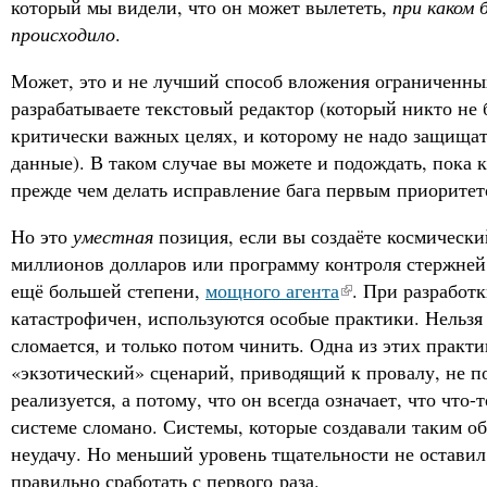
который мы видели, что он может вылететь,
при каком 
происходило
.
Может, это и не лучший способ вложения ограниченных
разрабатываете текстовый редактор (который никто не 
критически важных целях, и которому не надо защищат
данные). В таком случае вы можете и подождать, пока 
прежде чем делать исправление бага первым приоритет
Но это
уместная
позиция, если вы создаёте космически
миллионов долларов или программу контроля стержней 
ещё большей степени,
мощного агента
. При разработк
катастрофичен, используются особые практики. Нельзя 
сломается, и только потом чинить. Одна из этих практ
«экзотический» сценарий, приводящий к провалу, не по
реализуется, а потому, что он всегда означает, что что-
системе сломано. Системы, которые создавали таким об
неудачу. Но меньший уровень тщательности не остави
правильно сработать с первого раза.