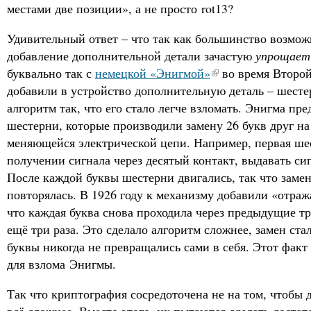
местами две позиции», а не просто rot13?
Удивительный ответ – что так как большинство возмо
добавление дополнительной детали зачастую
упрощает
буквально так с
немецкой «Энигмой»
во время Второ
добавили в устройство дополнительную деталь – шесте
алгоритм так, что его стало легче взломать. Энигма пре
шестерни, которые производили замену 26 букв друг н
меняющейся электрической цепи. Например, первая ше
получении сигнала через десятый контакт, выдавать си
После каждой буквы шестерни двигались, так что замен
повторялась. В 1926 году к механизму добавили «отр
что каждая буква снова проходила через предыдущие т
ещё три раза. Это сделало алгоритм сложнее, замен ста
буквы никогда не превращались сами в себя. Этот факт
для взлома Энигмы.
Так что криптография сосредоточена не на том, чтобы
всё сложнее. Вместо этого, их пытаются сделать доста