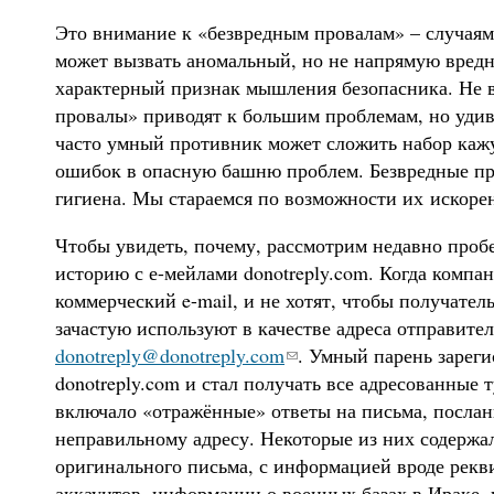
Это внимание к «безвредным провалам» – случаям
может вызвать аномальный, но не напрямую вредн
характерный признак мышления безопасника. Не 
провалы» приводят к большим проблемам, но удив
часто умный противник может сложить набор ка
ошибок в опасную башню проблем. Безвредные пр
гигиена. Мы стараемся по возможности их искор
Чтобы увидеть, почему, рассмотрим недавно проб
историю с е-мейлами donotreply.com. Когда комп
коммерческий e-mail, и не хотят, чтобы получатель
зачастую используют в качестве адреса отправител
donotreply@donotreply.com
. Умный парень зарег
donotreply.com и стал получать все адресованные 
включало «отражённые» ответы на письма, посла
неправильному адресу. Некоторые из них содержа
оригинального письма, с информацией вроде рекв
аккаунтов, информации о военных базах в Ираке,