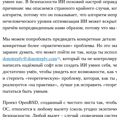
умнее нас. В безопасности ИИ похожий настрой оправд
причинам: мы опасаемся странного крайнего случая, к
алгоритм, потому что он показывает, что алгоритм неп
нечеловеческого уровня оптимизация ИИ может вскрыть
причём непредвиденным нами образом, потому что мы 
Мы можем попробовать предвидеть конкретные детали 
конкретные более «практические» проблемы. Но это эк
заранее думать, что может пойти не так, когда ты испо
donotreply@donotreply.com
, который ты не контролир
написать надёжный софт или создать ИИ умнее себя, чем
достаточно умён, чтобы увидеть все возможности, как 
и стерпеть «теоретическую» проблему, которая, как ты 
реализуется «на практике», лучше уж исправить «теор
пытаться быть умным.
Проект OpenBSD, созданный с чистого листа так, чтоб
ОС, относится к любому вылету (сколь угодно экзотичес
безопасности. Любой вылет – случай «поведения систе