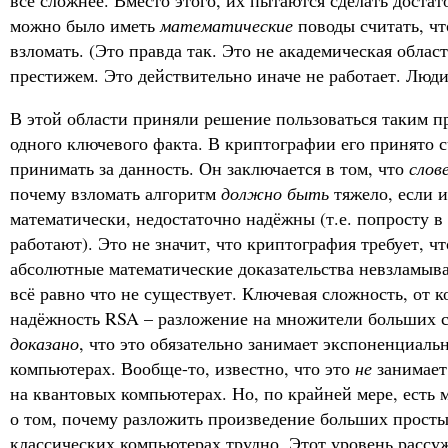
можно было иметь
математические
поводы считать, ч
взломать. (Это правда так. Это не академическая облас
престижем. Это действительно иначе не работает. Люди
В этой области приняли решение пользоваться таким 
одного ключевого факта. В криптографии его принято 
принимать за данность. Он заключается в том, что
слов
почему взломать алгоритм
должно быть
тяжело, если и
математически, недостаточно надёжны (т.е. попросту в
работают). Это не значит, что криптография требует, ч
абсолютные математические доказательства невзламыва
всё равно что не существует. Ключевая сложность, от к
надёжность RSA – разложение на множители больших 
доказано
, что это обязательно занимает экспоненциаль
компьютерах. Вообще-то, известно, что это
не
занимает
на квантовых компьютерах. Но, по крайней мере, есть
о том, почему разложить произведение больших простых
классических компьютерах трудно. Этот уровень рассу