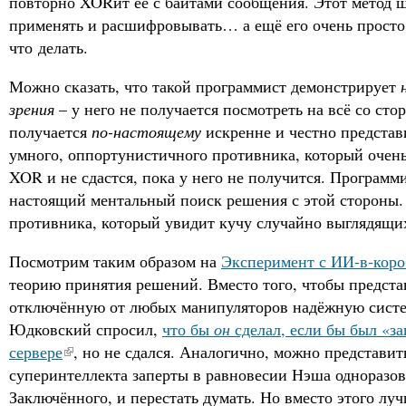
повторно XORит её с байтами сообщения. Этот метод 
применять и расшифровывать… а ещё его очень просто 
что делать.
Можно сказать, что такой программист демонстрирует
зрения
– у него не получается посмотреть на всё со ст
получается
по-настоящему
искренне и честно представ
умного, оппортунистичного противника, который очень 
XOR и не сдастся, пока у него не получится. Программ
настоящий ментальный поиск решения с этой стороны.
противника, который увидит кучу случайно выглядящих
Посмотрим таким образом на
Эксперимент с ИИ-в-коро
теорию принятия решений. Вместо того, чтобы предс
отключённую от любых манипуляторов надёжную сист
Юдковский спросил,
что бы
он
сделал, если бы был «з
сервере
, но не сдался. Аналогично, можно представи
суперинтеллекта заперты в равновесии Нэша однораз
Заключённого, и перестать думать. Но вместо этого лу