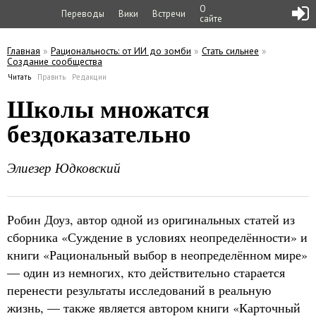
О
Переводы
Вики
Встречи
сайте
Главная
»
Рациональность: от ИИ до зомби
»
Стать сильнее
»
Создание сообщества
Вы здесь
Читать
(активная вкладка)
Править
Редакции
Главные вкладки
Школы множатся
бездоказательно
Элиезер Юдковский
Робин Доуз, автор одной из оригинальных статей из
сборника «Суждение в условиях неопределённости» и
книги «Рациональный выбор в неопределённом мире»
— один из немногих, кто действительно старается
перенести результаты исследований в реальную
жизнь, — также является автором книги «Карточный