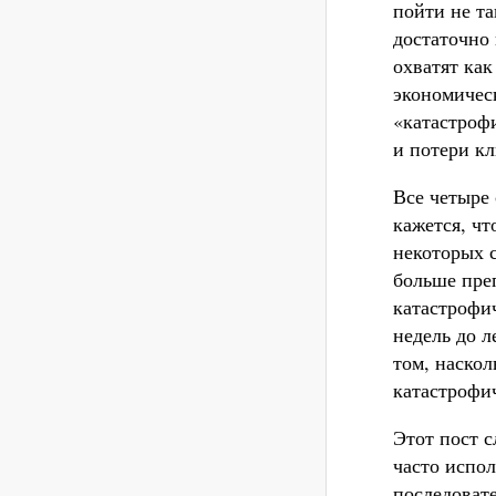
пойти не т
достаточно
охватят как
экономичес
«катастроф
и потери к
Все четыре 
кажется, ч
некоторых 
больше пре
катастрофи
недель до л
том, наско
катастрофи
Этот пост с
часто испо
последоват