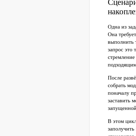
Сценари
накопле
Одна из зад
Она требуе
выполнить т
запрос это 
стремление
подходящим
После разв
собрать мо
поначалу пр
заставить м
запущенной 
В этом цик
заполучить