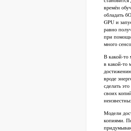
становится 
времён обу
обладать б
GPU и запу
равно получ
при помощи
много сенс
В какой-то 
в какой-то 
достижению
вроде энерг
сделать это
своих копи
неизвестны
Модели дос
копиями. По
придумываю