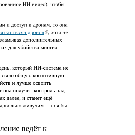
ированное ИИ видео), чтобы
и и доступ к дронам, то она
сятки тысяч дронов
, хотя не
взламывая дополнительных
 их для убийства многих
день, который ИИ-система не
ть свою общую когнитивную
йств и лучше освоить
т она получит контроль над
к далее, и станет ещё
я довольно живучим – но я бы
ление ведёт к