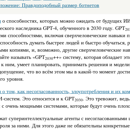
ложение: Правдоподобный размер ботнетов
л
о способностях, которых можно ожидать от будущих ИИ
еского наследника GPT-4, обученного в 2030 году. GPT
20
ми способностями, включая сверхчеловеческие навыки п
 способность думать быстрее людей и быстро обучаться,
ыми копиями, и, возможно, другие сверхчеловеческие на
вайте называть «GPT
++» систему, которая обладает эт
2030
 к ним, умеет планировать, принимать решения и модели
допущение, что во всём этом мы в какой-то момент дост
го уровня.
л о том, как несогласованность, злоупотребления и их к
И-систем. Это относится и к GPT
. Это тревожит, ведь
2030
я с очень мощными системами, которые будут очень плох
жат суперинтеллектуальные агенты с несогласованными 
роля за ними. Для этого даже не обязательны конкретные