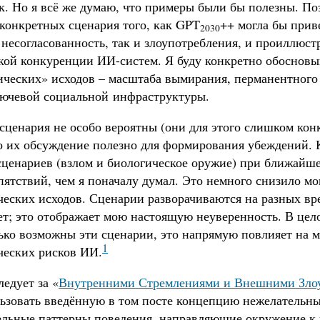
ак. Но я всё же думаю, что примеры были бы полезны. П
 конкретных сценария того, как GPT
++ могла бы прив
2030
 несогласованность, так и злоупотребления, и проиллюс
кой конкуренции ИИ-систем. Я буду конкретно обосновы
ических» исходов – масштаба вымирания, перманентного
лючевой социальной инфраструктуры.
сценария не особо вероятны (они для этого слишком кон
то их обсуждение полезно для формирования убеждений. 
сценариев (взлом и биологическое оружие) при ближайше
пятствий, чем я поначалу думал. Это немного снизило м
ческих исходов. Сценарии разворачиваются на разных вр
ет; это отображает мою настоящую неуверенность. В цел
лько возможны эти сценарии, это напрямую повлияет на 
1
ческих рисков ИИ.
ледует за «
Внутренними Стремлениями и Внешними Зло
льзовать введённую в том посте концепцию нежелательн
ельные паттерны поведения, направляющие окружение к 