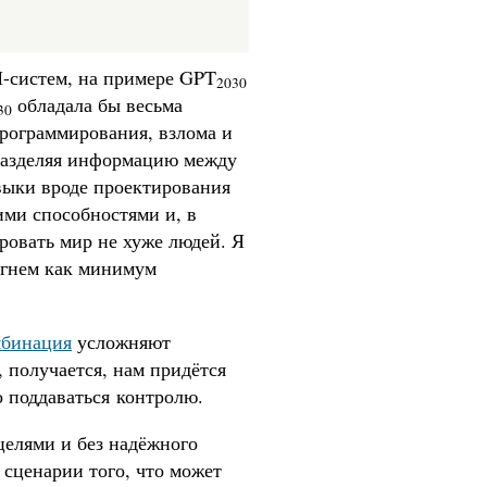
-систем, на примере GPT
2030
обладала бы весьма
30
рограммирования, взлома и
 разделяя информацию между
выки вроде проектирования
ими способностями и, в
ровать мир не хуже людей. Я
игнем как минимум
омбинация
усложняют
, получается, нам придётся
о поддаваться контролю.
целями и без надёжного
 сценарии того, что может