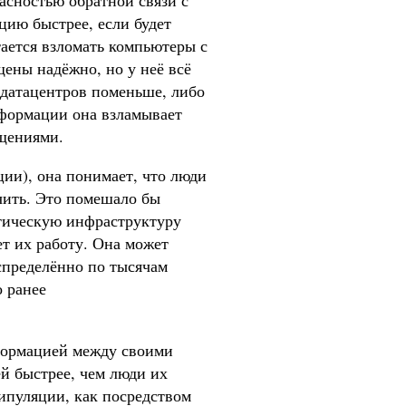
асностью обратной связи с
цию быстрее, если будет
ается взломать компьютеры с
ены надёжно, но у неё всё
 датацентров поменьше, либо
формации она взламывает
бщениями.
ции), она понимает, что люди
чить. Это помешало бы
итическую инфраструктуру
ет их работу. Она может
аспределённо по тысячам
 ранее
нформацией между своими
й быстрее, чем люди их
ипуляции, как посредством