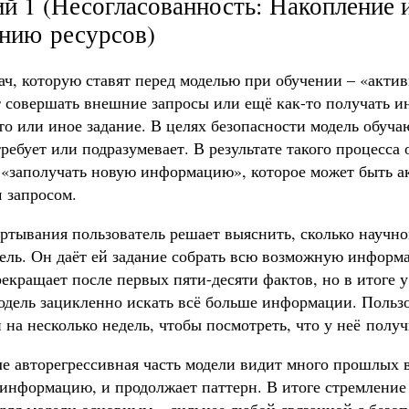
й 1 (Несогласованность: Накопление 
нию ресурсов)
ач, которую ставят перед моделью при обучении – «актив
т совершать внешние запросы или ещё как-то получать 
о или иное задание. В целях безопасности модель обучаю
требует или подразумевает. В результате такого процесса
 «заполучать новую информацию», которое может быть а
 запросом.
ёртывания пользователь решает выяснить, сколько науч
дель. Он даёт ей задание собрать всю возможную информ
екращает после первых пяти-десяти фактов, но в итоге у
одель зацикленно искать всё больше информации. Пользо
на несколько недель, чтобы посмотреть, что у неё получ
ле авторегрессивная часть модели видит много прошлых
 информацию, и продолжает паттерн. В итоге стремлени