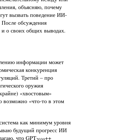
мления, объясняю, почему
огут вызвать поведение ИИ-
. После обсуждения
 и о своих общих выводах.
оплению информации может
номическая конкуренция
уляций. Третий – про
огического оружия
 крайне) «хвостовым»
то возможно «что-то в этом
 система как минимум уровня
итываю будущий прогресс ИИ
олагаю, что GPT
++
2030