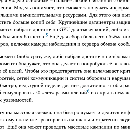
для модели основным – сильнее любой связанной с безоп
чения. Модель понимает, что сможет заполучать информа
Ольшими вычислительными ресурсами. Для этого она пыт
стить больше копий себя. Крупнейшие датацентры защищ
ается набрать достаточно GPU для тысяч копий, либо из
5
 больших ботнетов.
Ещё для сбора большего объёма ин
оров, включая камеры наблюдения и сервера обмена соо
момент (либо сразу же, либо набрав достаточно информа
момент обнаружат, что она делает и попробуют её выклю
 её целей. Чтобы это предотвратить она взламывает кр
осетей, сетей коммуникации и систем обороны и наруша
 быстро, ведь одной недели для неё достаточно, чтобы р
6
й симулировать 50 «лет» размышлений
и открыть немало
х уязвимостей.
тупна массовая слежка, она быстро думает и делится и
этому она может реагировать на планы и стратегии люде
т. Ещё она может проводить массовые кампании по ман