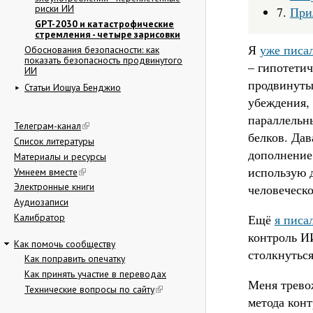
риски ИИ
7.
При
GPT-2030 и катастрофические
стремления - четыре зарисовки
Я
уже писа
Обоснования безопасности: как
показать безопасность продвинутого
– гипотетич
ИИ
продвинуты
Статьи Иошуа Бенджио
убеждения,
параллельн
Телеграм-канал
белков. Да
Список литературы
дополнение
Материалы и ресурсы
использую 
Умнеем вместе
Электронные книги
человеческо
Аудиозаписи
Ещё
я писа
Калибратор
контроль И
Как помочь сообществу
столкнутьс
Как поправить опечатку
Как принять участие в переводах
Меня трево
Технические вопросы по сайту
метода конт