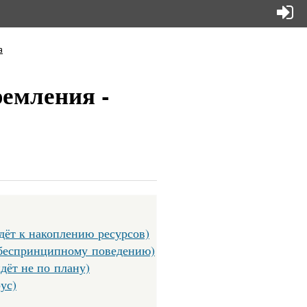
а
ремления -
дёт к накоплению ресурсов)
 беспринципному поведению)
дёт не по плану)
ус)