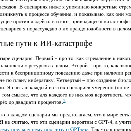
исходов. В сценариях ниже я упоминаю конкретные стре
озникнуть в процессе обучения, и показываю, как они м
ущее против людей и, в итоге, приводящее к катастрофе
сценариев я порассуждаю о их правдоподобности в целом
ные пути к ИИ-катастрофе
тыре сценария. Первый – про то, как стремление к нак
накоплению ресурсов в целом. Второй – про то, как эко
ести к беспринципному поведению даже при наличии рег
е по плану кибератаку. Четвёртый – про создание биол
ми. Я считаю каждый из этих сценариев умеренно (но не
 том смысле, что для каждого из них моя вероятность, ч
2
трёх до двадцати процентов.
то в каждом сценарии мы предполагаем, что в мире есть
 Я не считаю, что эти сценарии вероятны с GPT-4, а уч
оему предыдущему прогнозу о GPT
. Так что я предп
2030