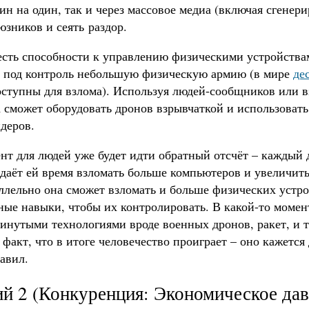
ин на один, так и через массовое медиа (включая сгенер
юзников и сеять раздор.
есть способности к управлению физическими устройствам
ь под контроль небольшую физическую армию (в мире
де
доступны для взлома). Используя людей-сообщников или 
 сможет оборудовать дронов взрывчаткой и использовать
деров.
нт для людей уже будет идти обратный отсчёт – каждый 
 даёт ей время взломать больше компьютеров и увеличи
ллельно она сможет взломать и больше физических устро
ные навыки, чтобы их контролировать. В какой-то момен
инутыми технологиями вроде военных дронов, ракет, и та
 факт, что в итоге человечество проиграет – оно кажетс
тавил.
й 2 (Конкуренция: Экономическое дав