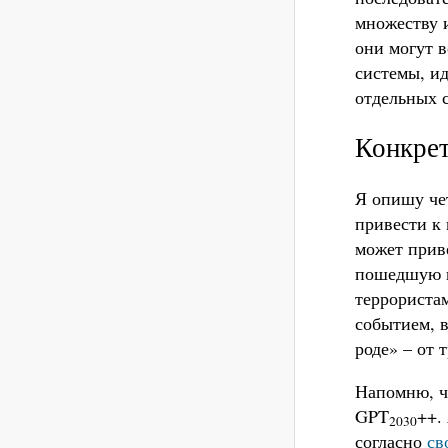
множеству 
они могут в
системы, ид
отдельных 
Конкрет
Я опишу че
привести к 
может прив
пошедшую н
террориста
событием, в
роде» – от 
Напомню, ч
GPT
++.
2030
согласно
св