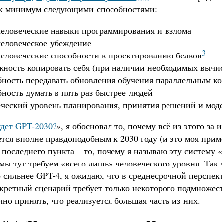
ак минимум следующими способностями:
еловеческие навыки программирования и взлома
еловеческое убеждение
3
еловеческие способности к проектированию белков
ность копировать себя (при наличии необходимых выч
ность передавать обновления обучения параллельным ко
ность думать в пять раз быстрее людей
ческий уровень планирования, принятия решений и мод
удет GPT-2030?
», я обосновал то, почему всё из этого за
тся вполне правдоподобным к 2030 году (и это моя прим
 последнего пункта – то, почему я называю эту систему
мы тут требуем «всего лишь» человеческого уровня. Так ч
 сильнее GPT-4, я ожидаю, что в среднесрочной перспек
кретный сценарий требует только некоторого подмножест
чно принять, что реализуется большая часть из них.