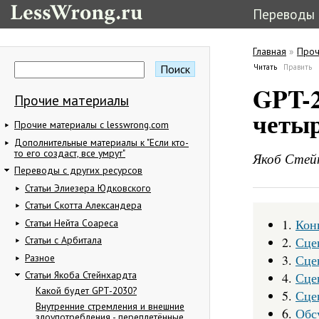
Переводы
Главная
»
Проч
Вы здес
Поиск
Читать
(активная в
Править
Форма поиска
Главные в
GPT-2
Прочие материалы
четыр
Прочие материалы с lesswrong.com
Дополнительные материалы к "Если кто-
то его создаст, все умрут"
Якоб Стей
Переводы с других ресурсов
Статьи Элиезера Юдковского
Статьи Скотта Александера
1.
Кон
Статьи Нейта Соареса
2.
Сце
Статьи с Арбитала
3.
Сце
Разное
Статьи Якоба Стейнхардта
4.
Сце
Какой будет GPT-2030?
5.
Сце
Внутренние стремления и внешние
6.
Обс
злоупотребления - переплетённые