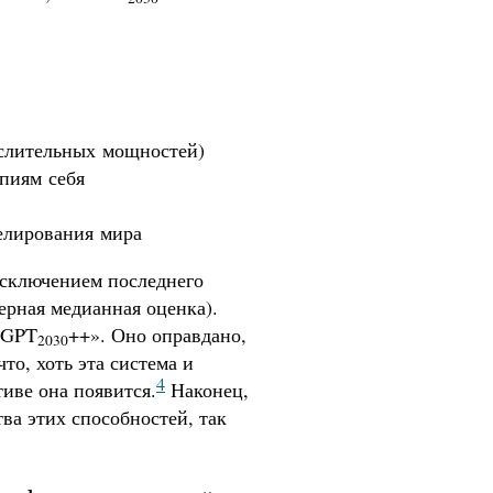
ислительных мощностей)
пиям себя
елирования мира
 исключением последнего
ерная медианная оценка).
 «GPT
++». Оно оправдано,
2030
то, хоть эта система и
4
тиве она появится.
Наконец,
ва этих способностей, так