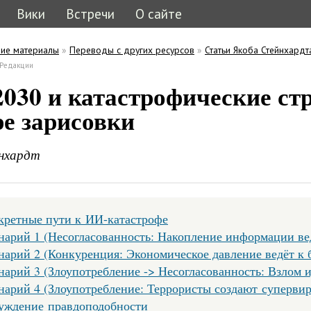
Вики
Встречи
О сайте
ие материалы
»
Переводы с других ресурсов
»
Статьи Якоба Стейнхардт
ь
кладка)
Редакции
кладки
030 и катастрофические ст
е зарисовки
нхардт
кретные пути к ИИ-катастрофе
нарий 1 (Несогласованность: Накопление информации ве
нарий 2 (Конкуренция: Экономическое давление ведёт к
нарий 3 (Злоупотребление -> Несогласованность: Взлом и
нарий 4 (Злоупотребление: Террористы создают супервир
уждение правдоподобности