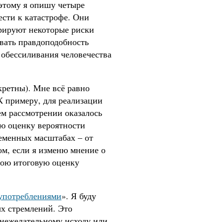
оэтому я опишу четыре
ести к катастрофе. Они
трируют некоторые риски
вать правдоподобность
 обессиливания человечества
кретны). Мне всё равно
К примеру, для реализации
м рассмотрении оказалось
ою оценку вероятности
еменных масштабах – от
ом, если я изменю мнение о
мою итоговую оценку
употреблениями
». Я буду
ых стремлений. Это
нежелательному исходу или