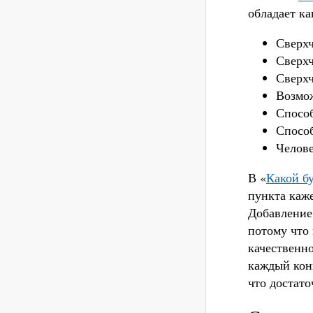
обладает к
Сверхч
Сверхч
Сверхч
Возмож
Способ
Способ
Челове
В «
Какой б
пункта каже
Добавление
потому что 
качественно
каждый кон
что достато