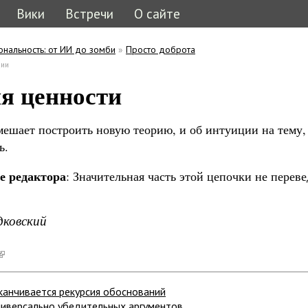
Вики
Встречи
О сайте
ональность: от ИИ до зомби
»
Просто доброта
ь
 вкладка)
ции
кладки
я ценности
мешает построить новую теорию, и об интуиции на тему, 
ь.
е редактора
: Значительная часть этой цепочки не переве
дковский
аканчивается рекурсия обоснований
ниверсально убедительных аргументов