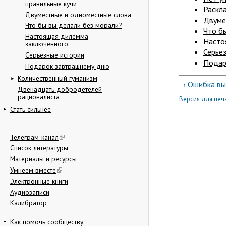
правильные кучи
Раскл
Двуместные и одноместные слова
Двуме
Что бы вы делали без морали?
Что б
Настоящая дилемма
Насто
заключенного
Серье
Серьезные истории
Подар
Подарок завтрашнему дню
Количественный гуманизм
‹ Ошибка в
Двенадцать добродетелей
рационалиста
Версия для печ
Стать сильнее
Телеграм-канал
Список литературы
Материалы и ресурсы
Умнеем вместе
Электронные книги
Аудиозаписи
Калибратор
Как помочь сообществу