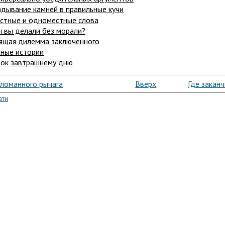
адывание камней в правильные кучи
стные и одноместные слова
ы вы делали без морали?
ящая дилемма заключенного
зные истории
ок завтрашнему дню
ыломанного рычага
Вверх
Где заканч
ати