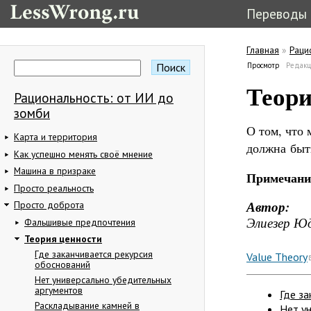
Переводы
Главная
»
Раци
Вы здес
Поиск
Просмотр
(активная
Редак
Форма поиска
Главные в
Теори
Рациональность: от ИИ до
зомби
О том, что 
Карта и территория
должна быт
Как успешно менять своё мнение
Машина в призраке
Примечани
Просто реальность
Автор:
Просто доброта
Элиезер Ю
Фальшивые предпочтения
Теория ценности
Где заканчивается рекурсия
Value Theory
обоснований
Нет универсально убедительных
аргументов
Где з
Раскладывание камней в
Нет у