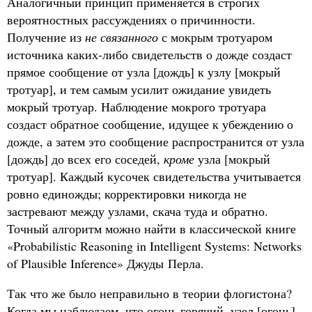
Аналогичный принцип применяется в строгих
вероятностных рассуждениях о причинности.
Получение из
не связанного
с мокрым тротуаром
источника каких-либо свидетельств о дожде создаст
прямое сообщение от узла [дождь] к узлу [мокрый
тротуар], и тем самым усилит ожидание увидеть
мокрый тротуар. Наблюдение мокрого тротуара
создаст обратное сообщение, идущее к убеждению о
дожде, а затем это сообщение распространится от узла
[дождь] до всех его соседей,
кроме
узла [мокрый
тротуар]. Каждый кусочек свидетельства учитывается
ровно единожды; корректировки никогда не
застревают между узлами, скача туда и обратно.
Точный алгоритм можно найти в классической книге
«Probabilistic Reasoning in Intelligent Systems: Networks
of Plausible Inference» Джуды Перла.
Так что же было неправильно в теории флогистона?
Когда мы наблюдаем, что огонь горячий, узел [огонь]