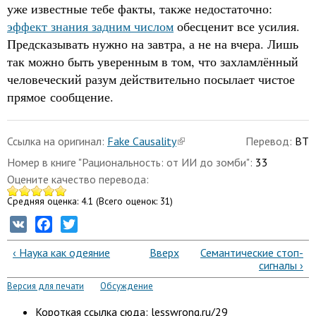
уже известные тебе факты, также недостаточно:
эффект знания задним числом
обесценит все усилия.
Предсказывать нужно на завтра, а не на вчера. Лишь
так можно быть уверенным в том, что захламлённый
человеческий разум действительно посылает чистое
прямое сообщение.
Ссылка на оригинал:
Fake Causality
Перевод:
BT
Номер в книге "Рациональность: от ИИ до зомби":
33
Оцените качество перевода:
Средняя оценка:
4.1
(Всего оценок:
31
)
VK
Facebook
Twitter
‹ Наука как одеяние
Вверх
Семантические стоп-
сигналы ›
Версия для печати
Обсуждение
Короткая ссылка сюда: lesswrong.ru/29