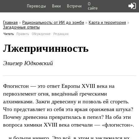
О
Переводы
Вики
Встречи
сайте
Главная
»
Рациональность: от ИИ до зомби
»
Карта и территория
»
Загадочные ответы
Вы здесь
Читать
(активная вкладка)
Править
Обсуждение
Редакции
Главные вкладки
Лжепричинность
Элиезер Юдковский
Флогистон — это ответ Европы XVIII века на
первоэлемент огня, введённый греческими
алхимиками. Зажги древесину и позволь ей сгореть.
Что представляет из себя эта яркая оранжевая штука?
Почему древесина превратилась в пепел? На оба эти
вопроса химики XVIII века отвечали — «флогистон».
…и больше ничего. Это всё, в этом и заключался их