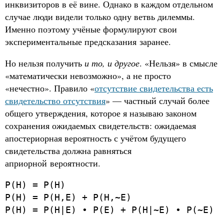
инквизиторов в её вине. Однако в каждом отдельном
случае люди видели только одну ветвь дилеммы.
Именно поэтому учёные формулируют свои
экспериментальные предсказания заранее.
Но нельзя получить
и то, и другое
. «Нельзя» в смысле
«математически невозможно», а не просто
«нечестно». Правило «
отсутствие свидетельства есть
свидетельство отсутствия
» — частный случай более
общего утверждения, которое я называю законом
сохранения ожидаемых свидетельств: ожидаемая
апостериорная вероятность с учётом будущего
свидетельства должна равняться
априорной вероятности.
P(H) = P(H)
P(H) = P(H,E) + P(H,~E)
P(H) = P(H|E) ∙ P(E) + P(H|~E) ∙ P(~E)