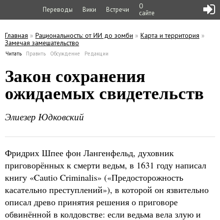
О
Переводы
Вики
Встречи
сайте
Главная
»
Рациональность: от ИИ до зомби
»
Карта и территория
»
Замечая замешательство
Вы здесь
Читать
(активная вкладка)
Править
Обсуждение
Редакции
Главные вкладки
Закон сохранения
ожидаемых свидетельств
Элиезер Юдковский
Фридрих Шпее фон Лангенфельд, духовник
приговорённых к смерти ведьм, в 1631 году написал
книгу «Cautio Criminalis» («Предосторожность
касательно преступлений»), в которой он язвительно
описал древо принятия решения о приговоре
обвинённой в колдовстве: если ведьма вела злую и